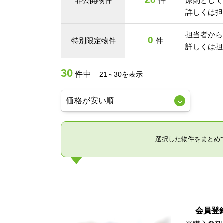
非公開物件
件
原則として
詳しくは担
担当者から
0
特別限定物件
件
詳しくは担
30
件中
21～30を表示
選択した物件をまとめ
会員登