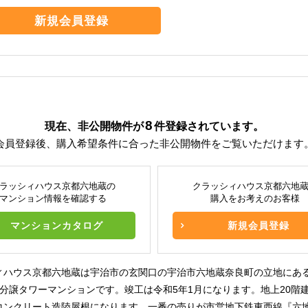
新規会員登録
8
現在、非公開物件が
件
登録されています。
会員登録後、購入希望条件に合った非公開物件をご覧いただけます
ラッシィハウス京都六地蔵の
クラッシィハウス京都六地
マンション情報を確認する
購入をお考えのお客様
マンションカタログ
新規会員登録
ィハウス京都六地蔵は宇治市の玄関口の宇治市六地蔵奈良町の立地にある
型分譲タワーマンションです。竣工は令和5年1月になります。地上20階
コンクリート造陸屋根になります。一番の売りが市営地下鉄東西線『六