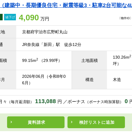
て（建築中・長期優良住宅・耐震等級3・駐車2台可能な4
4,090
値下げ
万円
〔物件ID〕 
在地
京都府宇治市広野町丸山
通
JR奈良線「新田」駅 徒歩12分
2
130.26m
2
面積
99.15m
（29.99坪）
土地面積
坪）
2026年06月（令和8年0
年月
構造
木造
6月）
113,088
0
月々
円
ボーナス
（毎月返済額）
（ボーナス時加算額）
資料請求
検討リスト
に追加