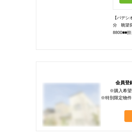
【パデシ
分 眺望良
8800■
会員登
※購入希望
※特別限定物件