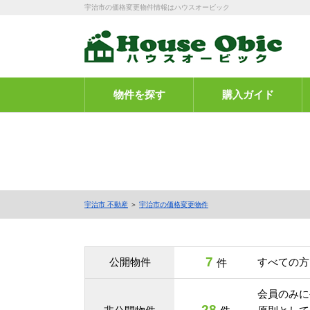
宇治市の価格変更物件情報はハウスオービック
物件を探す
購入ガイド
宇治市 不動産
＞
宇治市の価格変更物件
7
公開物件
すべての方
件
会員のみに
28