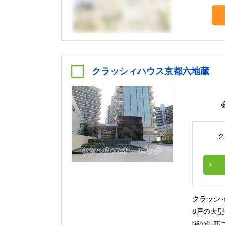
クラッシィハウス京都六地蔵
ク
クラッシ
8戸の大
階の鉄筋