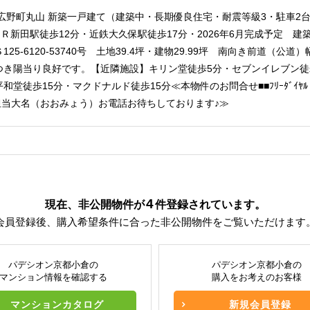
広野町丸山 新築一戸建て（建築中・長期優良住宅・耐震等級3・駐車2台
Ｒ新田駅徒歩12分・近鉄大久保駅徒歩17分・2026年6月完成予定 建
125-6120-53740号 土地39.4坪・建物29.99坪 南向き前道（公
つき陽当り良好です。【近隣施設】キリン堂徒歩5分・セブンイレブン徒
和堂徒歩15分・マクドナルド徒歩15分≪本物件のお問合せ■■ﾌﾘｰﾀﾞｲﾔﾙ：0
■■担当大名（おおみょう）お電話お待ちしております♪≫
4
現在、非公開物件が
件
登録されています。
会員登録後、購入希望条件に合った非公開物件をご覧いただけます
パデシオン京都小倉の
パデシオン京都小倉の
マンション情報を確認する
購入をお考えのお客様
マンションカタログ
新規会員登録