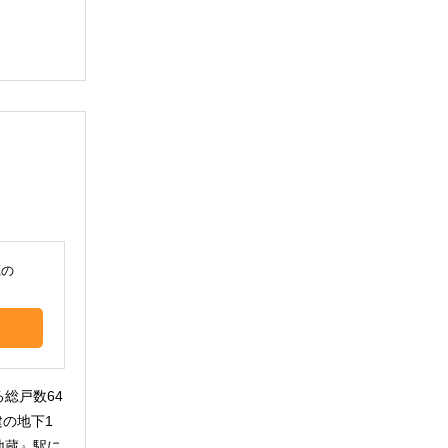
。
蔵の
総戸数64
建の地下1
地蔵』駅に