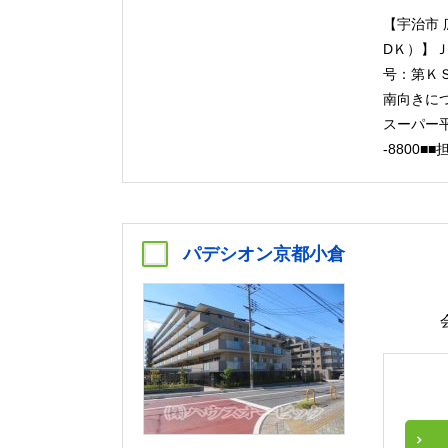
【宇治市 
DＫ）】Ｊ
号：第ＫＳ
南向きに
スーパー平
-8800
パデシオン京都小倉