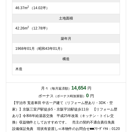
2
46.37m
（14.02坪）
土地面積
2
42.26m
（12.78坪）
築年月
1968年01月（昭和43年01月）
構造
木造
14,654
月々
円
（毎月返済額）
0
ボーナス
円
（ボーナス時加算額）
【宇治市 莵道車田 中古一戸建て（リフォーム歴あり・3DK・空
家）】京阪三室戸駅徒歩5・京阪宇治駅徒歩11分 【リフォーム歴
あり】令和6年給湯器交換 平成25年改装（キッチン・トイレ交
換）収益物件としておすすめです。 売主の契約不適合責任免責
設備保証免責 現状有姿渡し≪本物件のお問合せ■■ﾌﾘｰﾀﾞｲﾔﾙ：0120