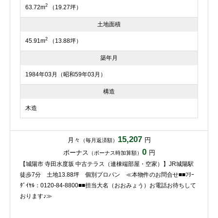
2
63.72m
（19.27坪）
土地面積
2
45.91m
（13.88坪）
築年月
1984年03月（昭和59年03月）
構造
木造
15,207
月々
円
（毎月返済額）
0
ボーナス
円
（ボーナス時加算額）
【城陽市 寺田水度坂 中古テラス（連棟端部屋・空家）】JR城陽駅
徒歩7分 土地13.88坪 個別プロパン ≪本物件のお問合せ■■ﾌﾘｰ
ﾀﾞｲﾔﾙ：0120-84-8800■■担当大名（おおみょう）お電話お待ちして
おります♪≫