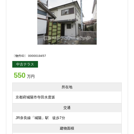
〔物件ID〕 0000019457
中古テラス
550
万円
所在地
京都府城陽市寺田水度坂
交通
JR奈良線「城陽」駅 徒歩7分
建物面積