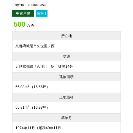
〔物件ID〕 0000020353
中古戸建
値下げ
500
万円
所在地
京都府城陽市久世里ノ西
交通
近鉄京都線「久津川」駅 徒歩14分
建物面積
2
55.08m
（16.66坪）
土地面積
2
55.81m
（16.88坪）
築年月
1974年11月（昭和49年11月）