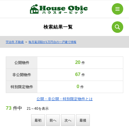
検索結果一覧
宇治市 不動産
＞
毎月返済額が1万円台の一戸建て情報
20
公開物件
件
67
非公開物件
件
0
特別限定物件
件
公開・非公開・特別限定物件とは
73
件中
21～40を表示
最初
前へ
次へ
最後