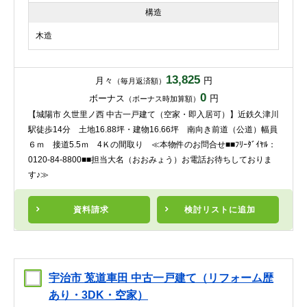
構造
木造
13,825
月々
円
（毎月返済額）
0
ボーナス
円
（ボーナス時加算額）
【城陽市 久世里ノ西 中古一戸建て（空家・即入居可）】近鉄久津川
駅徒歩14分 土地16.88坪・建物16.66坪 南向き前道（公道）幅員
６ｍ 接道5.5ｍ 4Ｋの間取り ≪本物件のお問合せ■■ﾌﾘｰﾀﾞｲﾔﾙ：
0120-84-8800■■担当大名（おおみょう）お電話お待ちしておりま
す♪≫
資料請求
検討リスト
に追加
宇治市 莵道車田 中古一戸建て（リフォーム歴
あり・3DK・空家）