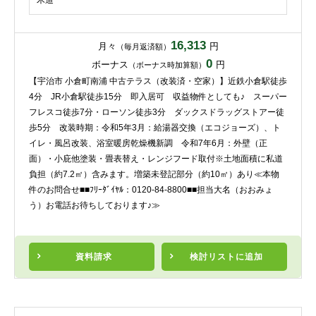
木造
16,313
月々
円
（毎月返済額）
0
ボーナス
円
（ボーナス時加算額）
【宇治市 小倉町南浦 中古テラス（改装済・空家）】近鉄小倉駅徒歩
4分 JR小倉駅徒歩15分 即入居可 収益物件としても♪ スーパー
フレスコ徒歩7分・ローソン徒歩3分 ダックスドラッグストアー徒
歩5分 改装時期：令和5年3月：給湯器交換（エコジョーズ）、ト
イレ・風呂改装、浴室暖房乾燥機新調 令和7年6月：外壁（正
面）・小庇他塗装・畳表替え・レンジフード取付※土地面積に私道
負担（約7.2㎡）含みます。増築未登記部分（約10㎡）あり≪本物
件のお問合せ■■ﾌﾘｰﾀﾞｲﾔﾙ：0120-84-8800■■担当大名（おおみょ
う）お電話お待ちしております♪≫
資料請求
検討リスト
に追加