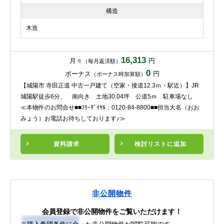
構造
木造
16,313
月々
円
（毎月返済額）
0
ボーナス
円
（ボーナス時加算額）
【城陽市 寺田正道 中古一戸建て（空家・接道12.3ｍ・駅近）】JR
城陽駅徒歩6分、 南向き 土地30.04坪 公道5ｍ 駐車場なし
≪本物件のお問合せ■■ﾌﾘｰﾀﾞｲﾔﾙ：0120-84-8800■■担当大名（おお
みょう）お電話お待ちしております♪≫
資料請求
検討リスト
に追加
非公開物件
会員登録で非公開物件をご覧いただけます！