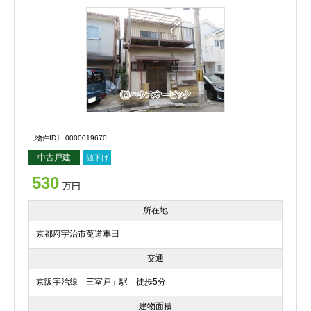
〔物件ID〕 0000019670
中古戸建
値下げ
530
万円
所在地
京都府宇治市莵道車田
交通
京阪宇治線「三室戸」駅 徒歩5分
建物面積