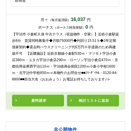
鉄骨造
16,037
月々
円
（毎月返済額）
0
ボーナス
円
（ボーナス時加算額）
【宇治市 小倉町久保 中古テラス（収益物件・空家）】近鉄小倉駅徒
歩8分 賃貸同時募集中◆月額75000円◆利回り15.51％◆2年定期
借家契約◆退去時ハウスクリーニング代6万円※非道路のため再建
築不可 【近隣施設】近鉄京都線小倉駅530ｍ・マツモト宇治小倉
店380ｍ・ユタカ宇治小倉店290ｍ・ローソン宇治小倉店470ｍ・京
都信用金庫西宇治110ｍ・宇治徳洲会病院1200ｍ小倉小学校1600
ｍ・北宇治中学校850ｍ≪本物件のお問合せ■■ﾌﾘｰﾀﾞｲﾔﾙ：0120-84-
8800■■担当大名（おおみょう）お電話お待ちしております♪≫
資料請求
検討リスト
に追加
非公開物件