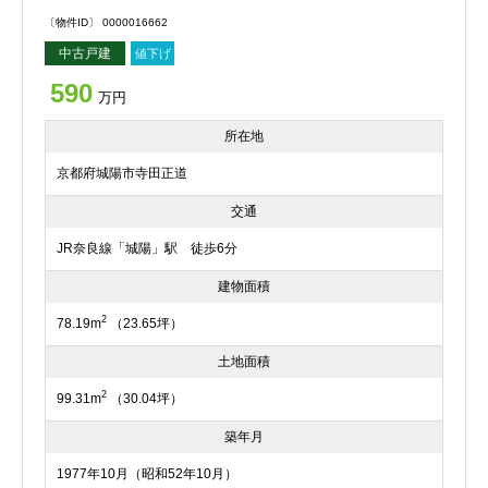
〔物件ID〕 0000016662
中古戸建
値下げ
590
万円
所在地
京都府城陽市寺田正道
交通
JR奈良線「城陽」駅 徒歩6分
建物面積
2
78.19m
（23.65坪）
土地面積
2
99.31m
（30.04坪）
築年月
1977年10月（昭和52年10月）