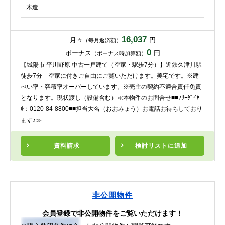
木造
16,037
月々
円
（毎月返済額）
0
ボーナス
円
（ボーナス時加算額）
【城陽市 平川野原 中古一戸建て（空家・駅歩7分）】近鉄久津川駅
徒歩7分 空家に付きご自由にご覧いただけます。美宅です。※建
ぺい率・容積率オーバーしています。※売主の契約不適合責任免責
となります。現状渡し（設備含む）≪本物件のお問合せ■■ﾌﾘｰﾀﾞｲﾔ
ﾙ：0120-84-8800■■担当大名（おおみょう）お電話お待ちしており
ます♪≫
資料請求
検討リスト
に追加
非公開物件
会員登録で非公開物件をご覧いただけます！