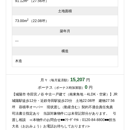
91.12m
（27.56坪）
土地面積
2
73.00m
（22.08坪）
築年月
---
構造
木造
15,207
月々
円
（毎月返済額）
0
ボーナス
円
（ボーナス時加算額）
【城陽市 寺田宮ノ谷 中古一戸建て（南東角地・4LDK・空家）】JR
城陽駅徒歩12分・近鉄寺田駅徒歩23分 土地22.08坪 建物27.56
坪 容積率オーバー 現状渡し（動産含む）契約不適合責任免責
司法書士指定あり 当該対象物件には未登記部分があります。 引
渡し相談 ≪本物件のお問合せ■■ﾌﾘｰﾀﾞｲﾔﾙ：0120-84-8800■■担当
大名（おおみょう）お電話お待ちしております♪≫