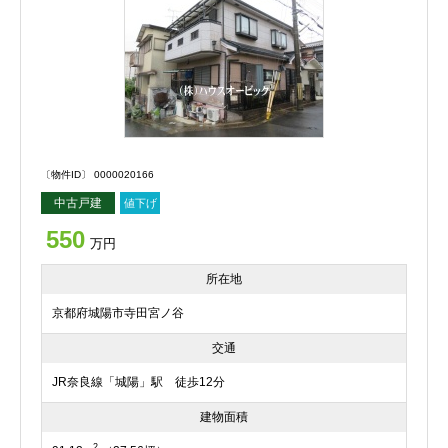
〔物件ID〕 0000020166
中古戸建
値下げ
550
万円
所在地
京都府城陽市寺田宮ノ谷
交通
JR奈良線「城陽」駅 徒歩12分
建物面積
2