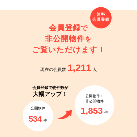
会員登録
で
非公開物件
を
ご覧いただけます！
1,211
現在の会員数
人
会員登録で
物件数が
大幅アップ！
公開物件＋
非公開物件
1,853
公開物件
件
534
件