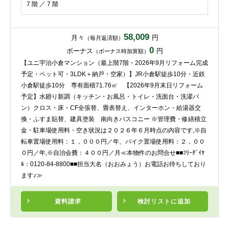
7 階 ／ 7 階
58,009
月々
円
（毎月返済額）
0
ボーナス
円
（ボーナス時加算額）
【ユニ宇治小倉マンション（最上階7階・2026年9月リフォーム完成
予定・ペット可・3LDK＋納戸・空家）】JR小倉駅徒歩10分・近鉄
小倉駅徒歩10分 専有面積71.76㎡ 【2026年9月末日リフォーム
予定】水廻り新調（キッチン・お風呂・トイレ・洗面台・洗濯パ
ン）クロス・床・CF全張替、畳表替え、インターホン・給湯器交
換・ふすま貼替、建具塗装 南向きバスコニー ※管理費・修繕積立
金・駐車場使用料・空き状況は２０２６年６月時点の内容です,※自
転車置場使用料：１，０００円／年、バイク置場使用料：２，００
０円／年,※自治会費：４００円／月≪本物件のお問合せ■■ﾌﾘｰﾀﾞｲﾔ
ﾙ：0120-84-8800■■担当大名（おおみょう）お電話お待ちしており
ます♪≫
資料請求
検討リスト
に追加