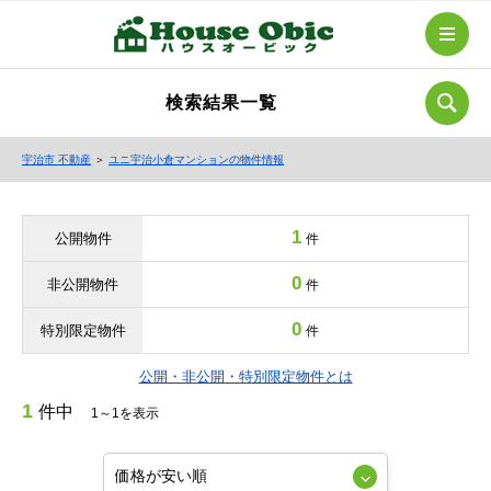
検索結果一覧
宇治市 不動産
＞
ユニ宇治小倉マンションの物件情報
1
公開物件
件
0
非公開物件
件
0
特別限定物件
件
公開・非公開・特別限定物件とは
1
件中
1～1を表示