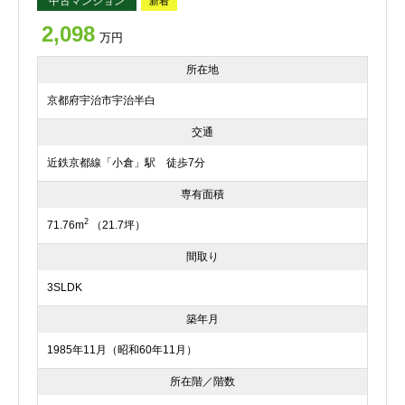
中古マンション
新着
2,098
万円
所在地
京都府宇治市宇治半白
交通
近鉄京都線「小倉」駅 徒歩7分
専有面積
2
71.76m
（21.7坪）
間取り
3SLDK
築年月
1985年11月（昭和60年11月）
所在階／階数