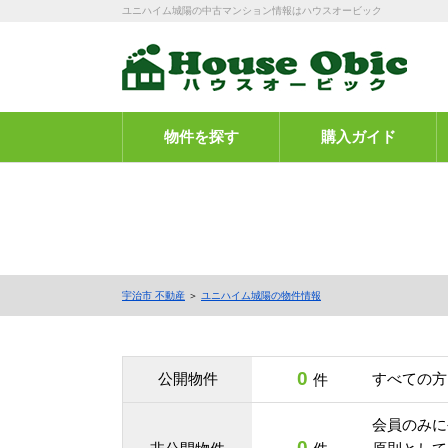
ユニハイム城陽の中古マンション情報はハウスオービック
物件を探す
購入ガイド
宇治市 不動産
＞
ユニハイム城陽の物件情報
0
公開物件
すべての方
件
会員のみに
0