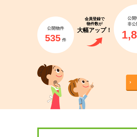
公開
会員登録で
物件数が
非公
公開物件
大幅アップ！
1,
535
件