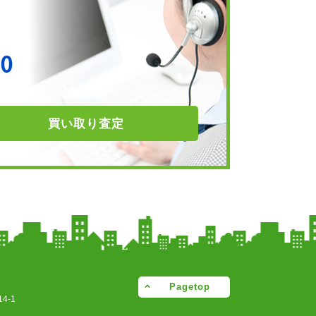
買い取り
査定
Pagetop
4-1