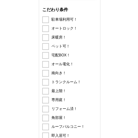
こだわり条件
駐車場利用可！
オートロック！
床暖房！
ペット可！
宅配BOX！
オール電化！
南向き！
トランクルーム！
最上階！
専用庭！
リフォーム済！
角部屋！
ルーフバルコニー！
即入居可！