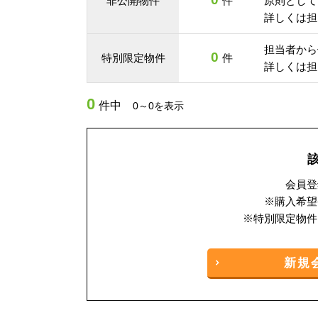
非公開物件
件
原則として
詳しくは担
担当者から
0
特別限定物件
件
詳しくは担
0
件中
0～0を表示
会員登
※購入希望
※特別限定物件
新規