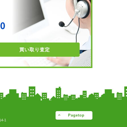
買い取り
査定
Pagetop
4-1