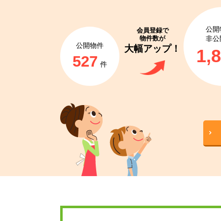
公開
会員登録で
物件数が
非公
公開物件
大幅アップ！
1,
527
件