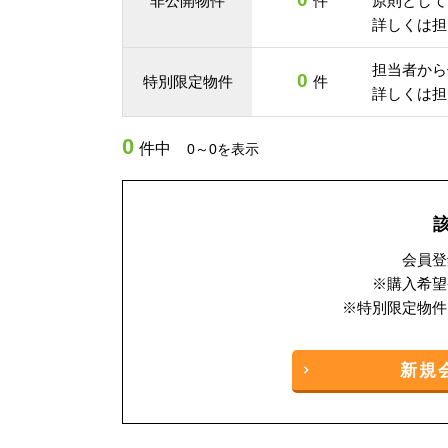
非公開物件
件
原則として
詳しくは担
担当者から
0
特別限定物件
件
詳しくは担
0
件中
0～0を表示
会員登
※購入希望
※特別限定物件
新規