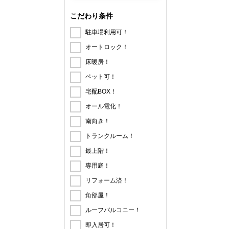
こだわり条件
駐車場利用可！
オートロック！
床暖房！
ペット可！
宅配BOX！
オール電化！
南向き！
トランクルーム！
最上階！
専用庭！
リフォーム済！
角部屋！
ルーフバルコニー！
即入居可！