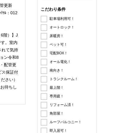
配管更新
こだわり条件
ﾙ：012
駐車場利用可！
オートロック！
6階）】J
床暖房！
です。室内
ペット可！
されて気持
宅配BOX！
ョン令和8
オール電化！
・配管更
南向き！
ビス保証付
トランクルーム！
ください）
電話お待ちし
最上階！
専用庭！
リフォーム済！
角部屋！
ルーフバルコニー！
即入居可！