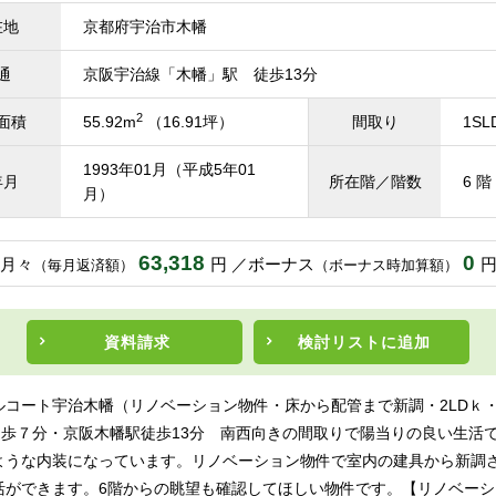
在地
京都府宇治市木幡
通
京阪宇治線「木幡」駅 徒歩13分
2
面積
55.92m
（16.91坪）
間取り
1SL
1993年01月（平成5年01
年月
所在階／階数
6 階
月）
63,318
0
月々
円
ボーナス
（毎月返済額）
（ボーナス時加算額）
資料請求
検討リスト
に追加
ルコート宇治木幡（リノベーション物件・床から配管まで新調・2LDｋ・
徒歩７分・京阪木幡駅徒歩13分 南西向きの間取りで陽当りの良い生活
ような内装になっています。リノベーション物件で室内の建具から新調
活ができます。6階からの眺望も確認してほしい物件です。【リノベーシ