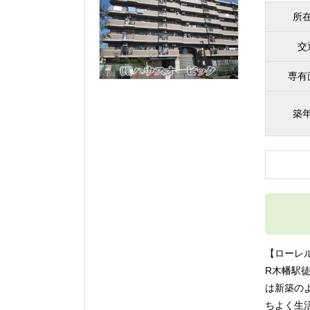
所
交
専有
築
【ローレ
R木幡駅
は新築の
ちよく生