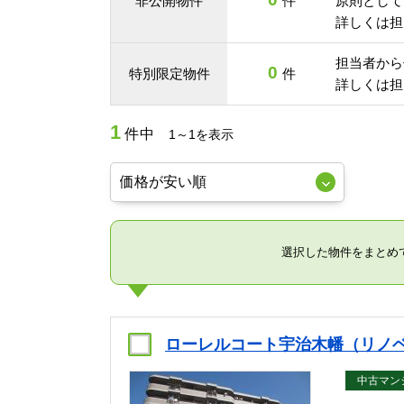
非公開物件
件
原則として
詳しくは担
担当者から
0
特別限定物件
件
詳しくは担
1
件中
1～1を表示
選択した物件をまとめ
ローレルコート宇治木幡（リノベ
中古マン