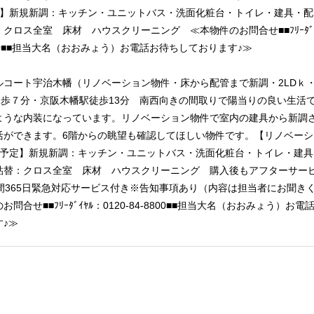
定】新規新調：キッチン・ユニットバス・洗面化粧台・トイレ・建具・
クロス全室 床材 ハウスクリーニング ≪本物件のお問合せ■■ﾌﾘｰﾀﾞｲﾔ
8800■■担当大名（おおみょう）お電話お待ちしております♪≫
ルコート宇治木幡（リノベーション物件・床から配管まで新調・2LDｋ・
徒歩７分・京阪木幡駅徒歩13分 南西向きの間取りで陽当りの良い生活
ような内装になっています。リノベーション物件で室内の建具から新調
活ができます。6階からの眺望も確認してほしい物件です。【リノベーシ
旬予定】新規新調：キッチン・ユニットバス・洗面化粧台・トイレ・建具
貼替：クロス全室 床材 ハウスクリーニング 購入後もアフターサー
時間365日緊急対応サービス付き※告知事項あり（内容は担当者にお聞き
お問合せ■■ﾌﾘｰﾀﾞｲﾔﾙ：0120-84-8800■■担当大名（おおみょう）お
♪≫