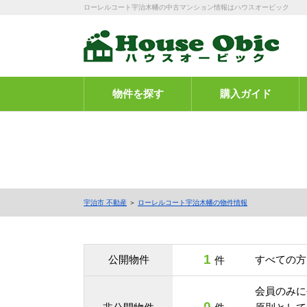
ローレルコート宇治木幡の中古マンション情報はハウスオービック
物件を探す
購入ガイド
宇治市 不動産
＞
ローレルコート宇治木幡の物件情報
1
公開物件
すべての方
件
会員のみに
0