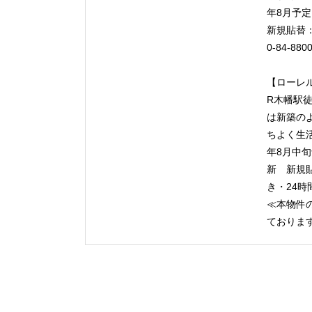
年8月予
新規貼替：
0-84-
【ローレ
R木幡駅
は新築の
ちよく生
年8月中
新 新規
き・24
≪本物件の
ております