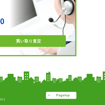
買い取り
査定
Pagetop
4-1