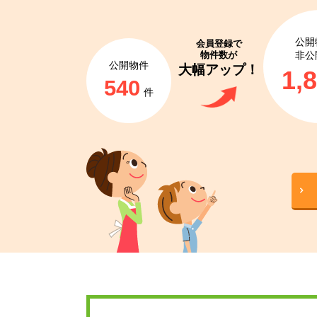
公開
会員登録で
物件数が
非公
公開物件
大幅アップ！
1,
540
件