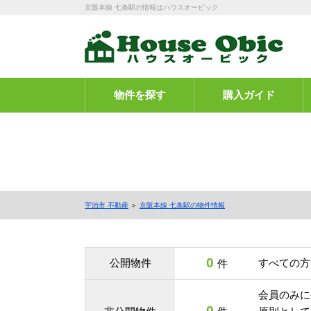
京阪本線 七条駅の情報はハウスオービック
物件を探す
購入ガイド
宇治市 不動産
＞
京阪本線 七条駅の物件情報
0
公開物件
すべての方
件
会員のみに
0