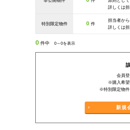
非公開物件
件
原則として
詳しくは担
担当者から
0
特別限定物件
件
詳しくは担
0
件中
0～0を表示
会員登
※購入希望
※特別限定物件
新規