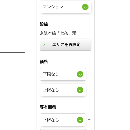
沿線
京阪本線「七条」駅
エリアを再設定
価格
～
専有面積
～