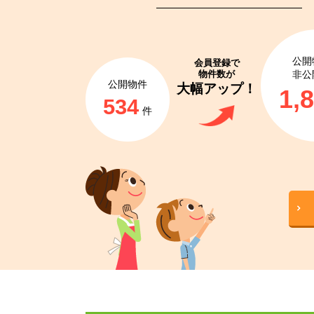
公開
会員登録で
物件数が
非公
公開物件
大幅アップ！
1,
534
件