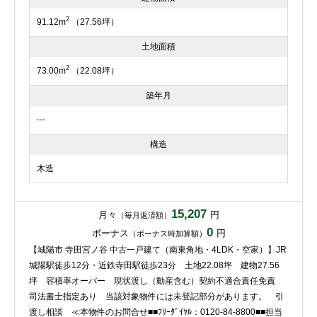
2
91.12m
（27.56坪）
土地面積
2
73.00m
（22.08坪）
築年月
---
構造
木造
15,207
月々
円
（毎月返済額）
0
ボーナス
円
（ボーナス時加算額）
【城陽市 寺田宮ノ谷 中古一戸建て（南東角地・4LDK・空家）】JR
城陽駅徒歩12分・近鉄寺田駅徒歩23分 土地22.08坪 建物27.56
坪 容積率オーバー 現状渡し（動産含む）契約不適合責任免責
司法書士指定あり 当該対象物件には未登記部分があります。 引
渡し相談 ≪本物件のお問合せ■■ﾌﾘｰﾀﾞｲﾔﾙ：0120-84-8800■■担当