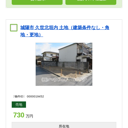
城陽市 久世北垣内 土地（建築条件なし・角
地・更地）
〔物件ID〕 0000019452
売地
730
万円
所在地