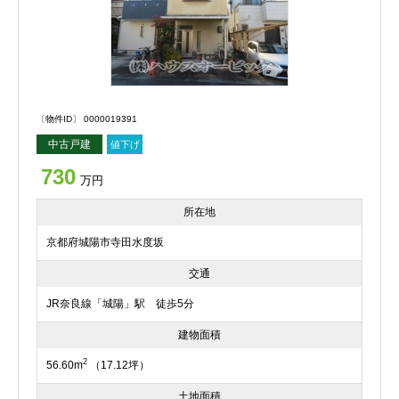
〔物件ID〕 0000019391
中古戸建
値下げ
730
万円
所在地
京都府城陽市寺田水度坂
交通
JR奈良線「城陽」駅 徒歩5分
建物面積
2
56.60m
（17.12坪）
土地面積