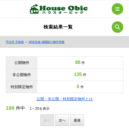
検索結果一覧
宇治市 不動産
＞
JR奈良線 城陽駅の物件情報
88
公開物件
件
135
非公開物件
件
0
特別限定物件
件
公開・非公開・特別限定物件とは
188
件中
1～20を表示
前へ
次へ
最後