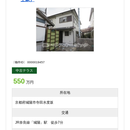
〔物件ID〕 0000019457
中古テラス
550
万円
所在地
京都府城陽市寺田水度坂
交通
JR奈良線「城陽」駅 徒歩7分