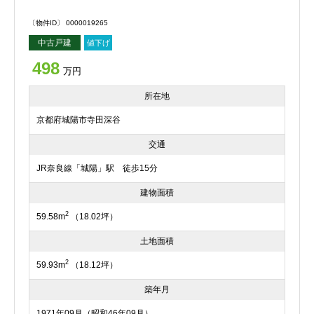
〔物件ID〕 0000019265
中古戸建
値下げ
498
万円
所在地
京都府城陽市寺田深谷
交通
JR奈良線「城陽」駅 徒歩15分
建物面積
2
59.58m
（18.02坪）
土地面積
2
59.93m
（18.12坪）
築年月
1971年09月（昭和46年09月）