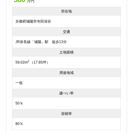
万円
所在地
京都府城陽市寺田深谷
交通
JR奈良線「城陽」駅 徒歩13分
土地面積
2
59.02m
（17.85坪）
用途地域
一低
建ぺい率
50％
容積率
80％