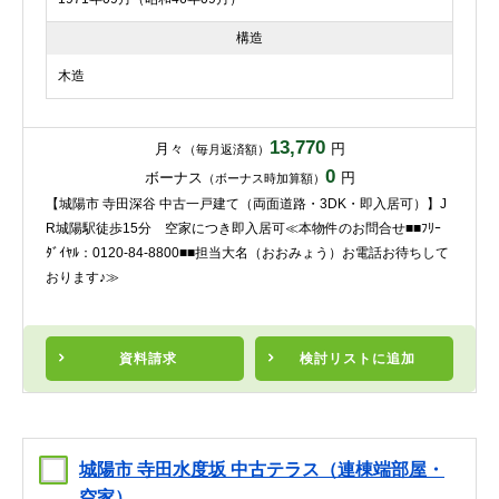
構造
木造
13,770
月々
円
（毎月返済額）
0
ボーナス
円
（ボーナス時加算額）
【城陽市 寺田深谷 中古一戸建て（両面道路・3DK・即入居可）】J
R城陽駅徒歩15分 空家につき即入居可≪本物件のお問合せ■■ﾌﾘｰ
ﾀﾞｲﾔﾙ：0120-84-8800■■担当大名（おおみょう）お電話お待ちして
おります♪≫
資料請求
検討リスト
に追加
城陽市 寺田水度坂 中古テラス（連棟端部屋・
空家）