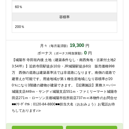
60％
容積率
200％
19,300
月々
円
（毎月返済額）
0
ボーナス
円
（ボーナス時加算額）
【城陽市 寺田垣内後 土地（建築条件なし・南西角地・古家付土地2
3.54坪）】近鉄寺田駅徒歩10分・JR城陽駅徒歩8分 販売価格998
万 西側の道路は建築基準法では非道路になります。南側の道路で
建替えが可能です。用途地域が第１種住居地域になり容積率が20
0％になり3階建の建物が建築できます。【近隣施設】業務スーパー
城陽支店449ｍ・サンディ城陽支店551ｍ・ファミリーマート城陽寺
田店271ｍ・ローソン京都城陽市役所前店737ｍ≪本物件のお問合せ
■■ﾌﾘｰﾀﾞｲﾔﾙ：0120-84-8800■■担当大名（おおみょう）お電話お待
ちしております♪≫