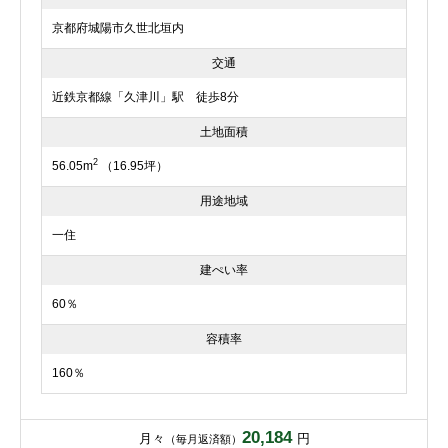
京都府城陽市久世北垣内
交通
近鉄京都線「久津川」駅 徒歩8分
土地面積
2
56.05m
（16.95坪）
用途地域
一住
建ぺい率
60％
容積率
160％
20,184
月々
円
（毎月返済額）