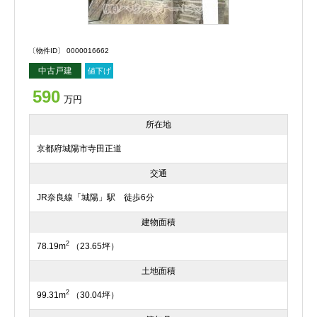
〔物件ID〕 0000016662
中古戸建
値下げ
590
万円
所在地
京都府城陽市寺田正道
交通
JR奈良線「城陽」駅 徒歩6分
建物面積
2
78.19m
（23.65坪）
土地面積
2
99.31m
（30.04坪）