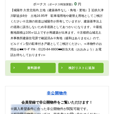
0
ボーナス
円
（ボーナス時加算額）
【城陽市 久世北垣内 土地（建築条件なし・角地・更地）】近鉄久津
川駅徒歩8分 土地16.95坪 駐車場用地や建替え用地としてご検討
ください※北側の前道は城陽市が所有していますが、建築基準法上
の道路に該当しないため非道路としてあつかいになります。※最低
敷地面積は100㎡以上ですが再建築が出来ます。※京都府山城北土
木事務所建築住宅課で確認済み※角地（緩和はありません）ので、
ビルドイン型の駐車付き戸建としてご検討ください。≪本物件のお
問合せ■■ﾌﾘｰﾀﾞｲﾔﾙ：0120-84-8800■■担当大名（おおみょう）お電
話お待ちしております♪≫
資料請求
検討リスト
に追加
非公開物件
会員登録で非公開物件をご覧いただけます！
※購入希望条件に合った非公開物件が閲覧可能です。