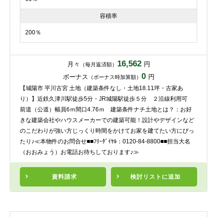
容積率
200％
16,562
月々
円
（毎月返済額）
0
ボーナス
円
（ボーナス時加算額）
【城陽市 平川古宮 土地（建築条件なし・土地18.11坪・古家あ
り）】近鉄久津川駅徒歩5分・JR城陽駅徒歩５分 ２沿線利用可
前道（公道）幅員6ｍ間口4.76ｍ 建築条件ナチ土地とは？：お好
きな建築会社やハウスメーカーでの建築可能！設計やデザインなど
のこだわりが強い方じっくり時間をかけてお家を建てたい方にぴっ
たり♪≪本物件のお問合せ■■ﾌﾘｰﾀﾞｲﾔﾙ：0120-84-8800■■担当大名
（おおみょう）お電話お待ちしております♪≫
資料請求
検討リスト
に追加