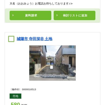
大名（おおみょう）お電話お待ちしております♪≫
資料請求
検討リスト
に追加
城陽市 寺田深谷 土地
〔物件ID〕 0000016513
売地
580