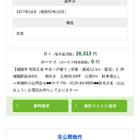
築年月
1977年10月（昭和52年10月）
構造
木造
16,313
月々
円
（毎月返済額）
0
ボーナス
円
（ボーナス時加算額）
【城陽市 寺田正道 中古一戸建て（空家・接道12.3ｍ・駅近）】JR
城陽駅徒歩6分、 南向き 土地30.04坪 公道5ｍ 駐車場なし
≪本物件のお問合せ■■ﾌﾘｰﾀﾞｲﾔﾙ：0120-84-8800■■担当大名（おお
みょう）お電話お待ちしております♪≫
資料請求
検討リスト
に追加
非公開物件