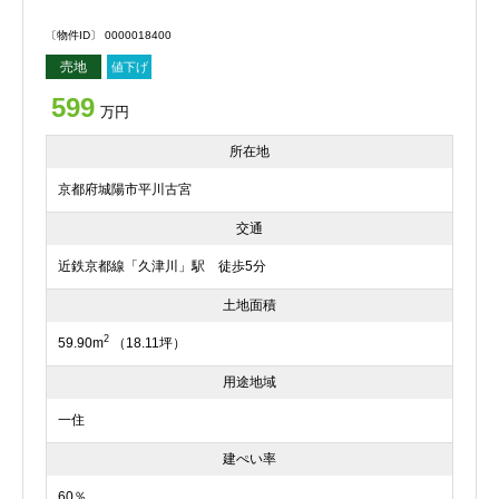
〔物件ID〕 0000018400
売地
値下げ
599
万円
所在地
京都府城陽市平川古宮
交通
近鉄京都線「久津川」駅 徒歩5分
土地面積
2
59.90m
（18.11坪）
用途地域
一住
建ぺい率
60％