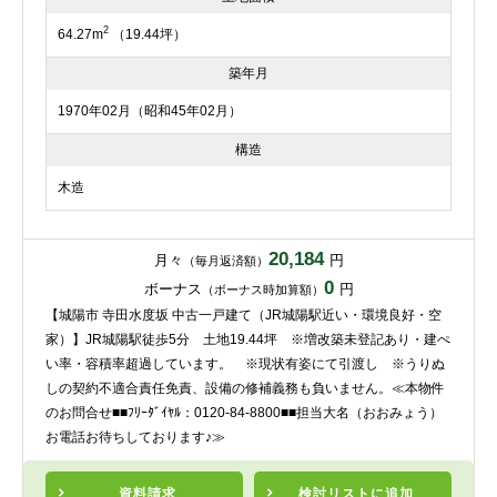
2
64.27m
（19.44坪）
築年月
1970年02月（昭和45年02月）
構造
木造
20,184
月々
円
（毎月返済額）
0
ボーナス
円
（ボーナス時加算額）
【城陽市 寺田水度坂 中古一戸建て（JR城陽駅近い・環境良好・空
家）】JR城陽駅徒歩5分 土地19.44坪 ※増改築未登記あり・建ぺ
い率・容積率超過しています。 ※現状有姿にて引渡し ※うりぬ
しの契約不適合責任免責、設備の修補義務も負いません。≪本物件
のお問合せ■■ﾌﾘｰﾀﾞｲﾔﾙ：0120-84-8800■■担当大名（おおみょう）
お電話お待ちしております♪≫
資料請求
検討リスト
に追加