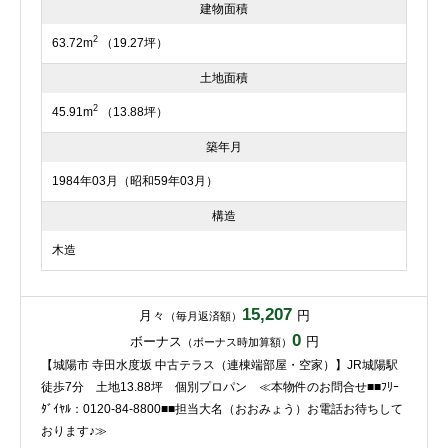
建物面積
2
63.72m
（19.27坪）
土地面積
2
45.91m
（13.88坪）
築年月
1984年03月（昭和59年03月）
構造
木造
15,207
月々
円
（毎月返済額）
0
ボーナス
円
（ボーナス時加算額）
【城陽市 寺田水度坂 中古テラス（連棟端部屋・空家）】JR城陽駅
徒歩7分 土地13.88坪 個別プロパン ≪本物件のお問合せ■■ﾌﾘｰ
ﾀﾞｲﾔﾙ：0120-84-8800■■担当大名（おおみょう）お電話お待ちして
おります♪≫