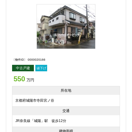
〔物件ID〕 0000020166
中古戸建
値下げ
550
万円
所在地
京都府城陽市寺田宮ノ谷
交通
JR奈良線「城陽」駅 徒歩12分
建物面積