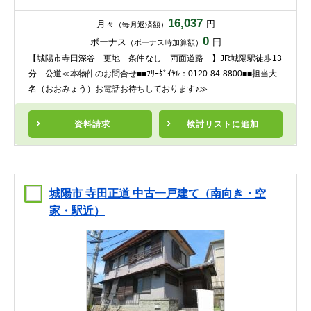
16,037
月々
円
（毎月返済額）
0
ボーナス
円
（ボーナス時加算額）
【城陽市寺田深谷 更地 条件なし 両面道路 】JR城陽駅徒歩13
分 公道≪本物件のお問合せ■■ﾌﾘｰﾀﾞｲﾔﾙ：0120-84-8800■■担当大
名（おおみょう）お電話お待ちしております♪≫
資料請求
検討リスト
に追加
城陽市 寺田正道 中古一戸建て（南向き・空
家・駅近）