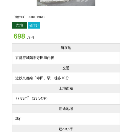
〔物件ID〕 0000019612
売地
値下げ
698
万円
所在地
京都府城陽市寺田垣内後
交通
近鉄京都線「寺田」駅 徒歩10分
土地面積
2
77.83m
（23.54坪）
用途地域
準住
建ぺい率