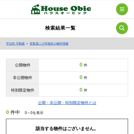
検索結果一覧
宇治市 不動産
＞
笠取第二小学校区の物件情報
0
公開物件
件
0
非公開物件
件
0
特別限定物件
件
公開・非公開・特別限定物件とは
0
件中
0～0を表示
該当する物件はございません。