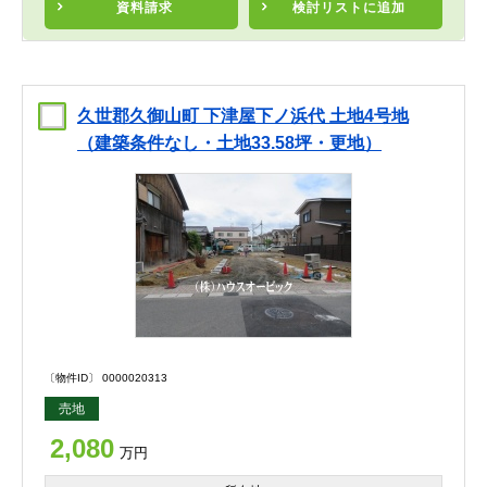
資料請求
検討リスト
に追加
久世郡久御山町 下津屋下ノ浜代 土地4号地
（建築条件なし・土地33.58坪・更地）
〔物件ID〕 0000020313
売地
2,080
万円