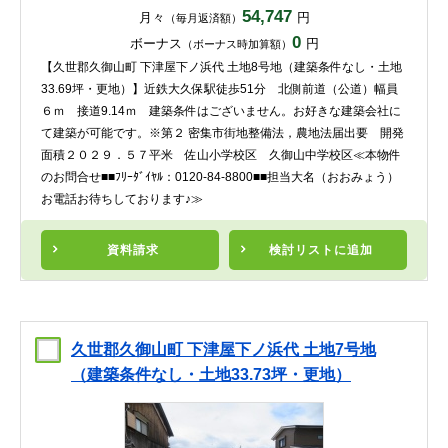
54,747
月々
円
（毎月返済額）
0
ボーナス
円
（ボーナス時加算額）
【久世郡久御山町 下津屋下ノ浜代 土地8号地（建築条件なし・土地
33.69坪・更地）】近鉄大久保駅徒歩51分 北側前道（公道）幅員
６ｍ 接道9.14ｍ 建築条件はございません。お好きな建築会社に
て建築が可能です。※第２ 密集市街地整備法，農地法届出要 開発
面積２０２９．５７平米 佐山小学校区 久御山中学校区≪本物件
のお問合せ■■ﾌﾘｰﾀﾞｲﾔﾙ：0120-84-8800■■担当大名（おおみょう）
お電話お待ちしております♪≫
資料請求
検討リスト
に追加
久世郡久御山町 下津屋下ノ浜代 土地7号地
（建築条件なし・土地33.73坪・更地）