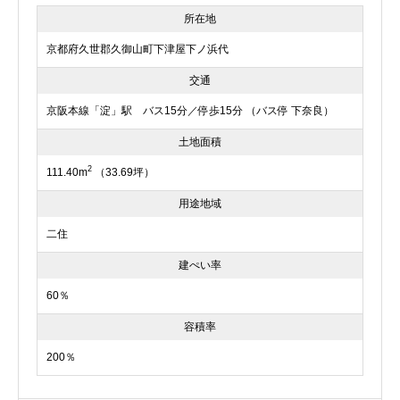
所在地
京都府久世郡久御山町下津屋下ノ浜代
交通
京阪本線「淀」駅 バス15分／停歩15分 （バス停 下奈良）
土地面積
2
111.40m
（33.69坪）
用途地域
二住
建ぺい率
60％
容積率
200％