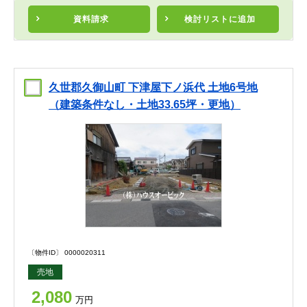
資料請求
検討リスト
に追加
久世郡久御山町 下津屋下ノ浜代 土地6号地
（建築条件なし・土地33.65坪・更地）
〔物件ID〕 0000020311
売地
2,080
万円