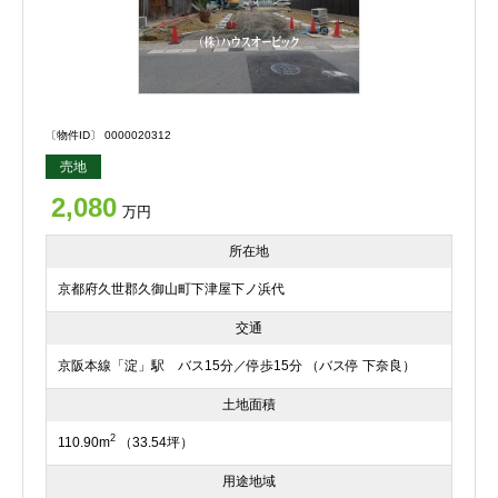
〔物件ID〕 0000020312
売地
2,080
万円
所在地
京都府久世郡久御山町下津屋下ノ浜代
交通
京阪本線「淀」駅 バス15分／停歩15分 （バス停 下奈良）
土地面積
2
110.90m
（33.54坪）
用途地域