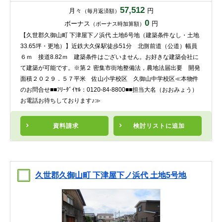
57,512
月々
円
（毎月返済額）
0
ボーナス
円
（ボーナス時加算額）
【久世郡久御山町 下津屋下ノ浜代 土地6号地（建築条件なし・土地
33.65坪・更地）】近鉄大久保駅徒歩51分 北側前道（公道）幅員
６ｍ 接道8.82ｍ 建築条件はございません。お好きな建築会社に
て建築が可能です。※第２ 密集市街地整備法，農地法届出要 開発
面積２０２９．５７平米 佐山小学校区 久御山中学校区≪本物件
のお問合せ■■ﾌﾘｰﾀﾞｲﾔﾙ：0120-84-8800■■担当大名（おおみょう）
お電話お待ちしております♪≫
資料請求
検討リスト
に追加
久世郡久御山町 下津屋下ノ浜代 土地5号地