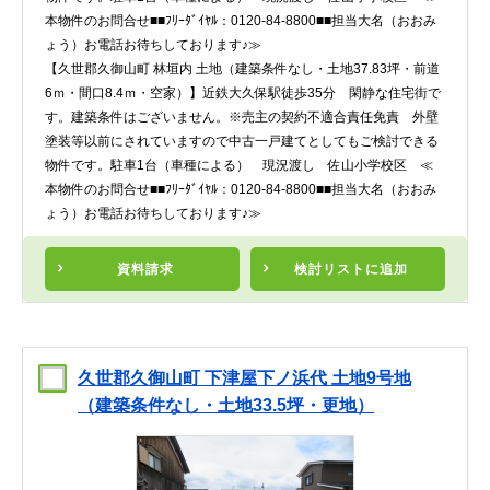
本物件のお問合せ■■ﾌﾘｰﾀﾞｲﾔﾙ：0120-84-8800■■担当大名（おおみ
ょう）お電話お待ちしております♪≫
【久世郡久御山町 林垣内 土地（建築条件なし・土地37.83坪・前道
6ｍ・間口8.4ｍ・空家）】近鉄大久保駅徒歩35分 閑静な住宅街で
す。建築条件はございません。※売主の契約不適合責任免責 外壁
塗装等以前にされていますので中古一戸建てとしてもご検討できる
物件です。駐車1台（車種による） 現況渡し 佐山小学校区 ≪
本物件のお問合せ■■ﾌﾘｰﾀﾞｲﾔﾙ：0120-84-8800■■担当大名（おおみ
ょう）お電話お待ちしております♪≫
資料請求
検討リスト
に追加
久世郡久御山町 下津屋下ノ浜代 土地9号地
（建築条件なし・土地33.5坪・更地）