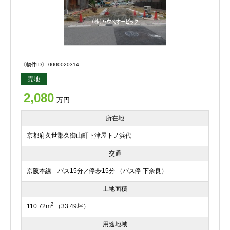
〔物件ID〕 0000020314
売地
2,080
万円
所在地
京都府久世郡久御山町下津屋下ノ浜代
交通
京阪本線 バス15分／停歩15分 （バス停 下奈良）
土地面積
2
110.72m
（33.49坪）
用途地域