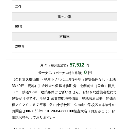
二住
建ぺい率
60％
容積率
200％
57,512
月々
円
（毎月返済額）
0
ボーナス
円
（ボーナス時加算額）
【久世郡久御山町 下津屋下ノ浜代 土地3号地（建築条件なし・土地
33.49坪・更地）】近鉄大久保駅徒歩51分 北側前道（公道）幅員
６ｍ 接道9.7ｍ 建築条件はございません。お好きな建築会社にて
建築が可能です。※第２ 密集市街地整備法，農地法届出要 開発面
積２０２９．５７平米 佐山小学校区 久御山中学校区≪本物件の
お問合せ■■ﾌﾘｰﾀﾞｲﾔﾙ：0120-84-8800■■担当大名（おおみょう）お
電話お待ちしております♪≫