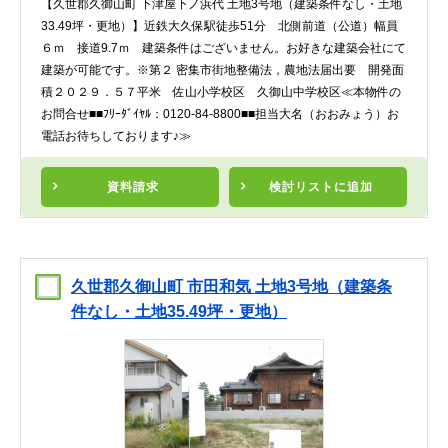
【久世郡久御山町 下津屋下ノ浜代 土地3号地（建築条件なし・土地
33.49坪・更地）】近鉄大久保駅徒歩51分 北側前道（公道）幅員
６ｍ 接道9.7ｍ 建築条件はございません。お好きな建築会社にて
建築が可能です。※第２ 密集市街地整備法，農地法届出要 開発面
積２０２９．５７平米 佐山小学校区 久御山中学校区≪本物件の
お問合せ■■ﾌﾘｰﾀﾞｲﾔﾙ：0120-84-8800■■担当大名（おおみょう）お
電話お待ちしております♪≫
資料請求
検討リスト
に追加
久世郡久御山町 市田和気 土地3号地（建築条
件なし・土地35.49坪・更地）