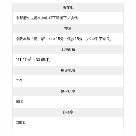
所在地
京都府久世郡久御山町下津屋下ノ浜代
交通
京阪本線「淀」駅 バス15分／停歩15分 （バス停 下奈良）
土地面積
2
111.27m
（33.65坪）
用途地域
二住
建ぺい率
60％
容積率
200％