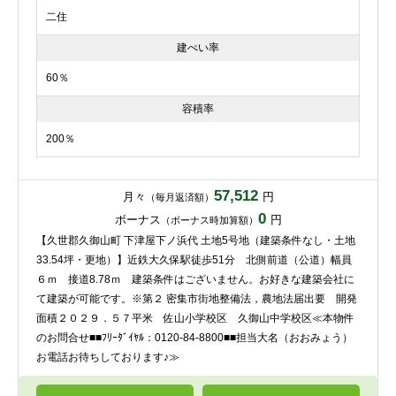
二住
建ぺい率
60％
容積率
200％
57,512
月々
円
（毎月返済額）
0
ボーナス
円
（ボーナス時加算額）
【久世郡久御山町 下津屋下ノ浜代 土地5号地（建築条件なし・土地
33.54坪・更地）】近鉄大久保駅徒歩51分 北側前道（公道）幅員
６ｍ 接道8.78ｍ 建築条件はございません。お好きな建築会社に
て建築が可能です。※第２ 密集市街地整備法，農地法届出要 開発
面積２０２９．５７平米 佐山小学校区 久御山中学校区≪本物件
のお問合せ■■ﾌﾘｰﾀﾞｲﾔﾙ：0120-84-8800■■担当大名（おおみょう）
お電話お待ちしております♪≫