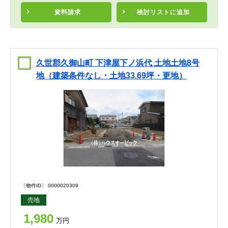
資料請求
検討リスト
に追加
久世郡久御山町 下津屋下ノ浜代 土地土地8号
地（建築条件なし・土地33.69坪・更地）
〔物件ID〕 0000020309
売地
1,980
万円