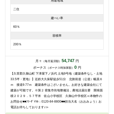
用途地域
二住
建ぺい率
60％
容積率
200％
54,747
月々
円
（毎月返済額）
0
ボーナス
円
（ボーナス時加算額）
【久世郡久御山町 下津屋下ノ浜代 土地9号地（建築条件なし・土地
33.5坪・更地）】近鉄大久保駅徒歩51分 北側前道（公道）幅員６
ｍ 接道9.77ｍ 建築条件はございません。お好きな建築会社にて
建築が可能です。※第２ 密集市街地整備法，農地法届出要 開発面
積２０２９．５７平米 佐山小学校区 久御山中学校区≪本物件の
お問合せ■■ﾌﾘｰﾀﾞｲﾔﾙ：0120-84-8800■■担当大名（おおみょう）お
電話お待ちしております♪≫