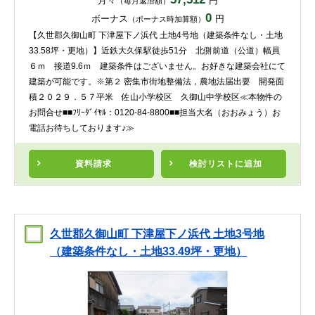
月々
円
（毎月返済額）
0
ボーナス
円
（ボーナス時加算額）
【久世郡久御山町 下津屋下ノ浜代 土地4号地（建築条件なし・土地
33.58坪・更地）】近鉄大久保駅徒歩51分 北側前道（公道）幅員
６ｍ 接道9.6ｍ 建築条件はございません。お好きな建築会社にて
建築が可能です。※第２ 密集市街地整備法，農地法届出要 開発面
積２０２９．５７平米 佐山小学校区 久御山中学校区≪本物件の
お問合せ■■ﾌﾘｰﾀﾞｲﾔﾙ：0120-84-8800■■担当大名（おおみょう）お
電話お待ちしております♪≫
資料請求
検討リスト
に追加
久世郡久御山町 下津屋下ノ浜代 土地3号地
（建築条件なし・土地33.49坪・更地）