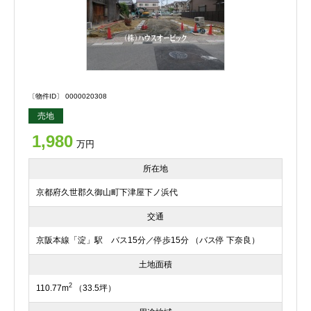
〔物件ID〕 0000020308
売地
1,980
万円
所在地
京都府久世郡久御山町下津屋下ノ浜代
交通
京阪本線「淀」駅 バス15分／停歩15分 （バス停 下奈良）
土地面積
2
110.77m
（33.5坪）