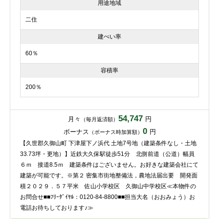
用途地域
二住
建ぺい率
60％
容積率
200％
54,747
月々
円
（毎月返済額）
0
ボーナス
円
（ボーナス時加算額）
【久世郡久御山町 下津屋下ノ浜代 土地7号地（建築条件なし・土地
33.73坪・更地）】近鉄大久保駅徒歩51分 北側前道（公道）幅員
６ｍ 接道8.5ｍ 建築条件はございません。お好きな建築会社にて
建築が可能です。※第２ 密集市街地整備法，農地法届出要 開発面
積２０２９．５７平米 佐山小学校区 久御山中学校区≪本物件の
お問合せ■■ﾌﾘｰﾀﾞｲﾔﾙ：0120-84-8800■■担当大名（おおみょう）お
電話お待ちしております♪≫