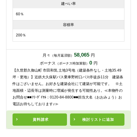
建ぺい率
60％
容積率
200％
58,065
月々
円
（毎月返済額）
0
ボーナス
円
（ボーナス時加算額）
【久世郡久御山町 市田和気 土地3号地（建築条件なし・土地35.49
坪・更地）】近鉄大久保駅バス乗車野村口バス停徒歩11分 建築条
件はございません。お好きな建築会社にて建築が可能です。 ※土
地面積・辺長等は測量時に増減が発生する可能性あり。≪本物件の
お問合せ■■ﾌﾘｰﾀﾞｲﾔﾙ：0120-84-8800■■担当大名（おおみょう）お
電話お待ちしております♪≫
資料請求
検討リスト
に追加