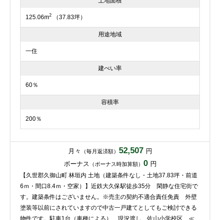
土地面積
2
125.06m
（37.83坪）
用途地域
一住
建ぺい率
60％
容積率
200％
52,507
月々
円
（毎月返済額）
0
ボーナス
円
（ボーナス時加算額）
【久世郡久御山町 林垣内 土地（建築条件なし・土地37.83坪・前道
6ｍ・間口8.4ｍ・空家）】近鉄大久保駅徒歩35分 閑静な住宅街で
す。建築条件はございません。※売主の契約不適合責任免責 外壁
塗装等以前にされていますので中古一戸建てとしてもご検討できる
物件です。駐車1台（車種による） 現況渡し 佐山小学校区 ≪