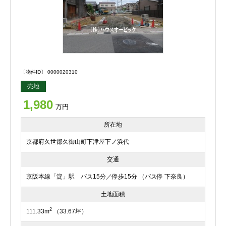
〔物件ID〕 0000020310
売地
1,980
万円
所在地
京都府久世郡久御山町下津屋下ノ浜代
交通
京阪本線「淀」駅 バス15分／停歩15分 （バス停 下奈良）
土地面積
2
111.33m
（33.67坪）