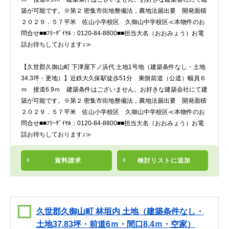
築が可能です。※第２ 密集市街地整備法，農地法届出要 開発面積
２０２９．５７平米 佐山小学校区 久御山中学校区≪本物件のお
問合せ■■ﾌﾘｰﾀﾞｲﾔﾙ：0120-84-8800■■担当大名（おおみょう）お電
話お待ちしております♪≫
【久世郡久御山町 下津屋下ノ浜代 土地1号地（建築条件なし・土地
34.3坪・更地）】近鉄大久保駅徒歩51分 東側前道（公道）幅員６
ｍ 接道6.9ｍ 建築条件はございません。お好きな建築会社にて建
築が可能です。※第２ 密集市街地整備法，農地法届出要 開発面積
２０２９．５７平米 佐山小学校区 久御山中学校区≪本物件のお
問合せ■■ﾌﾘｰﾀﾞｲﾔﾙ：0120-84-8800■■担当大名（おおみょう）お電
話お待ちしております♪≫
資料請求
検討リスト
に追加
久世郡久御山町 林垣内 土地（建築条件なし・
土地37.83坪・前道6ｍ・間口8.4ｍ・空家）