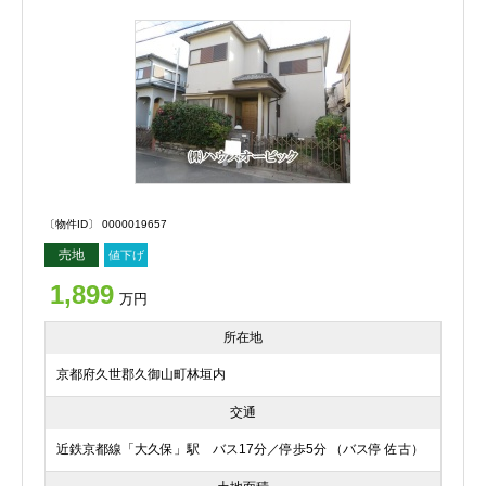
〔物件ID〕 0000019657
売地
値下げ
1,899
万円
所在地
京都府久世郡久御山町林垣内
交通
近鉄京都線「大久保」駅 バス17分／停歩5分 （バス停 佐古）