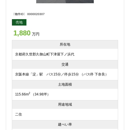
〔物件ID〕 0000020307
売地
1,880
万円
所在地
京都府久世郡久御山町下津屋下ノ浜代
交通
京阪本線「淀」駅 バス15分／停歩15分 （バス停 下奈良）
土地面積
2
115.66m
（34.98坪）
用途地域
二住
建ぺい率