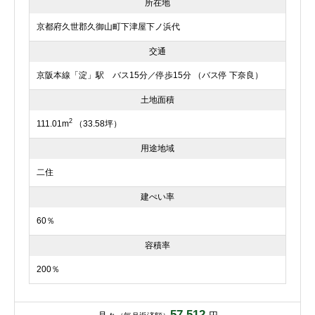
所在地
京都府久世郡久御山町下津屋下ノ浜代
交通
京阪本線「淀」駅 バス15分／停歩15分 （バス停 下奈良）
土地面積
2
111.01m
（33.58坪）
用途地域
二住
建ぺい率
60％
容積率
200％
57,512