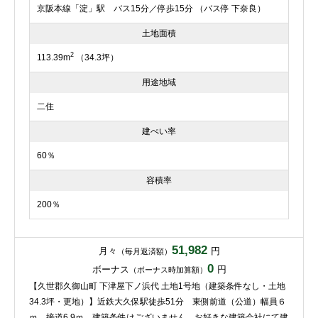
京阪本線「淀」駅 バス15分／停歩15分 （バス停 下奈良）
土地面積
2
113.39m
（34.3坪）
用途地域
二住
建ぺい率
60％
容積率
200％
51,982
月々
円
（毎月返済額）
0
ボーナス
円
（ボーナス時加算額）
【久世郡久御山町 下津屋下ノ浜代 土地1号地（建築条件なし・土地
34.3坪・更地）】近鉄大久保駅徒歩51分 東側前道（公道）幅員６
ｍ 接道6.9ｍ 建築条件はございません。お好きな建築会社にて建