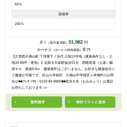
60％
容積率
200％
51,982
月々
円
（毎月返済額）
0
ボーナス
円
（ボーナス時加算額）
【久世郡久御山町 下津屋下ノ浜代 土地10号地（建築条件なし・土
地34.98坪・更地）】近鉄大久保駅徒歩51分 西側前道（公道）幅
員６ｍ 接道6.8ｍ 建築条件はございません。お好きな建築会社に
て建築が可能です。佐山小学校区 久御山中学校区≪本物件のお問
合せ■■ﾌﾘｰﾀﾞｲﾔﾙ：0120-84-8800■■担当大名（おおみょう）お電話
お待ちしております♪≫
資料請求
検討リスト
に追加