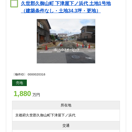
久世郡久御山町 下津屋下ノ浜代 土地1号地
（建築条件なし・土地34.3坪・更地）
〔物件ID〕 0000020316
売地
1,880
万円
所在地
京都府久世郡久御山町下津屋下ノ浜代
交通