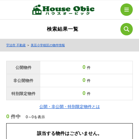
検索結果一覧
宇治市 不動産
＞
美豆小学校区の物件情報
0
公開物件
件
0
非公開物件
件
0
特別限定物件
件
公開・非公開・特別限定物件とは
0
件中
0～0を表示
該当する物件はございません。