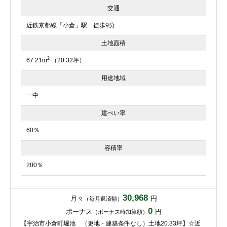
交通
近鉄京都線「小倉」駅 徒歩9分
土地面積
2
67.21m
（20.32坪）
用途地域
一中
建ぺい率
60％
容積率
200％
30,968
月々
円
（毎月返済額）
0
ボーナス
円
（ボーナス時加算額）
【宇治市小倉町堀池 （更地・建築条件なし）土地20.33坪】☆近