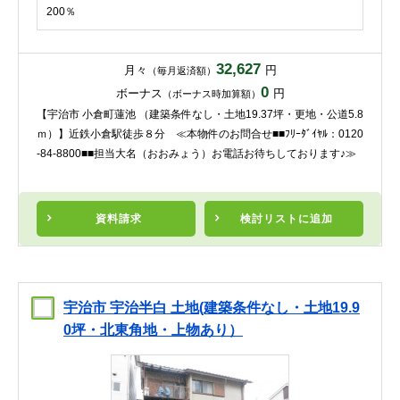
200％
32,627
月々
円
（毎月返済額）
0
ボーナス
円
（ボーナス時加算額）
【宇治市 小倉町蓮池 （建築条件なし・土地19.37坪・更地・公道5.8
ｍ）】近鉄小倉駅徒歩８分 ≪本物件のお問合せ■■ﾌﾘｰﾀﾞｲﾔﾙ：0120
-84-8800■■担当大名（おおみょう）お電話お待ちしております♪≫
資料請求
検討リスト
に追加
宇治市 宇治半白 土地(建築条件なし・土地19.9
0坪・北東角地・上物あり）