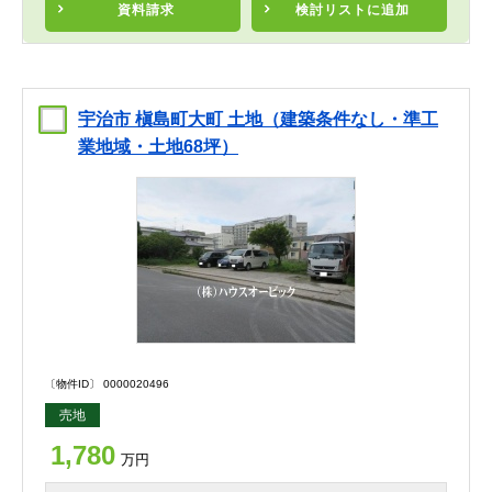
資料請求
検討リスト
に追加
宇治市 槇島町大町 土地（建築条件なし・準工
業地域・土地68坪）
〔物件ID〕 0000020496
売地
1,780
万円