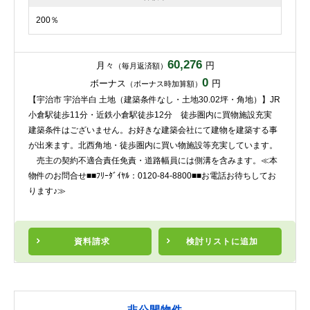
200％
60,276
月々
円
（毎月返済額）
0
ボーナス
円
（ボーナス時加算額）
【宇治市 宇治半白 土地（建築条件なし・土地30.02坪・角地）】JR
小倉駅徒歩11分・近鉄小倉駅徒歩12分 徒歩圏内に買物施設充実
建築条件はございません。お好きな建築会社にて建物を建築する事
が出来ます。北西角地・徒歩圏内に買い物施設等充実しています。
売主の契約不適合責任免責・道路幅員には側溝を含みます。≪本
物件のお問合せ■■ﾌﾘｰﾀﾞｲﾔﾙ：0120-84-8800■■お電話お待ちしてお
ります♪≫
資料請求
検討リスト
に追加
非公開物件