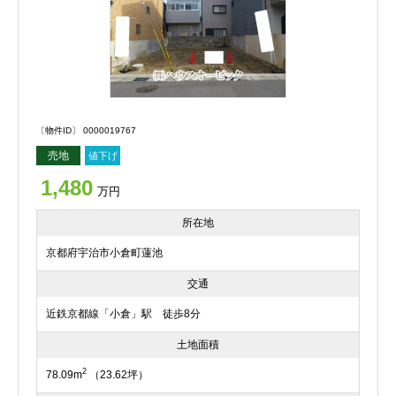
〔物件ID〕 0000019767
売地
値下げ
1,480
万円
所在地
京都府宇治市小倉町蓮池
交通
近鉄京都線「小倉」駅 徒歩8分
土地面積
2
78.09m
（23.62坪）