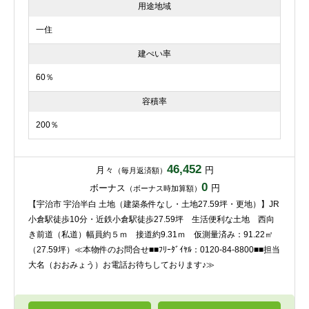
用途地域
一住
建ぺい率
60％
容積率
200％
46,452
月々
円
（毎月返済額）
0
ボーナス
円
（ボーナス時加算額）
【宇治市 宇治半白 土地（建築条件なし・土地27.59坪・更地）】JR
小倉駅徒歩10分・近鉄小倉駅徒歩27.59坪 生活便利な土地 西向
き前道（私道）幅員約５ｍ 接道約9.31ｍ 仮測量済み：91.22㎡
（27.59坪）≪本物件のお問合せ■■ﾌﾘｰﾀﾞｲﾔﾙ：0120-84-8800■■担当
大名（おおみょう）お電話お待ちしております♪≫