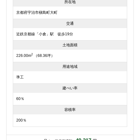
所在地
京都府宇治市槇島町大町
交通
近鉄京都線「小倉」駅 徒歩19分
土地面積
2
226.00m
（68.36坪）
用途地域
準工
建ぺい率
60％
容積率
200％