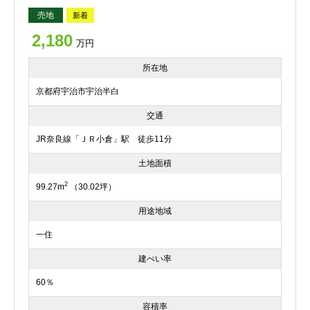
売地
新着
2,180
万円
所在地
京都府宇治市宇治半白
交通
JR奈良線「ＪＲ小倉」駅 徒歩11分
土地面積
2
99.27m
（30.02坪）
用途地域
一住
建ぺい率
60％
容積率