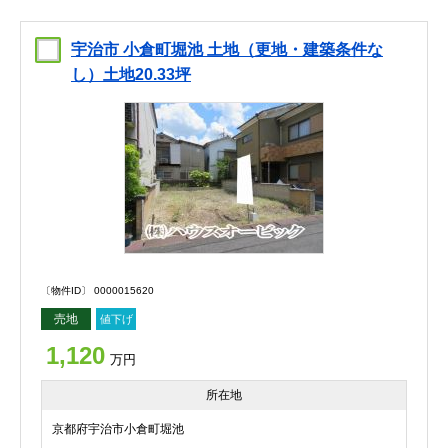
宇治市 小倉町堀池 土地（更地・建築条件な
し）土地20.33坪
〔物件ID〕 0000015620
売地
値下げ
1,120
万円
所在地
京都府宇治市小倉町堀池