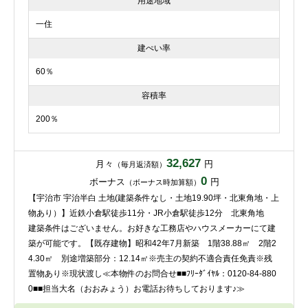
用途地域
一住
建ぺい率
60％
容積率
200％
32,627
月々
円
（毎月返済額）
0
ボーナス
円
（ボーナス時加算額）
【宇治市 宇治半白 土地(建築条件なし・土地19.90坪・北東角地・上
物あり）】近鉄小倉駅徒歩11分・JR小倉駅徒歩12分 北東角地
建築条件はございません。お好きな工務店やハウスメーカーにて建
築が可能です。【既存建物】昭和42年7月新築 1階38.88㎡ 2階2
4.30㎡ 別途増築部分：12.14㎡※売主の契約不適合責任免責※残
置物あり※現状渡し≪本物件のお問合せ■■ﾌﾘｰﾀﾞｲﾔﾙ：0120-84-880
0■■担当大名（おおみょう）お電話お待ちしております♪≫