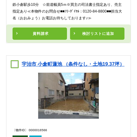
鉄小倉駅歩10分 ☆前道幅員5ｍ※買主の司法書士指定あり、売主
指定あり≪本物件のお問合せ■■ﾌﾘｰﾀﾞｲﾔﾙ：0120-84-8800■■担当大
名（おおみょう）お電話お待ちしております♪≫
資料請求
検討リスト
に追加
宇治市 小倉町蓮池 （条件なし・土地19.37坪）
〔物件ID〕 0000016566