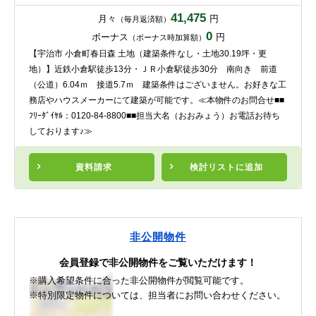
41,475
月々
円
（毎月返済額）
0
ボーナス
円
（ボーナス時加算額）
【宇治市 小倉町春日森 土地（建築条件なし・土地30.19坪・更
地）】近鉄小倉駅徒歩13分・ＪＲ小倉駅徒歩30分 南向き 前道
（公道）6.04ｍ 接道5.7ｍ 建築条件はございません。お好きな工
務店やハウスメーカーにて建築が可能です。≪本物件のお問合せ■■
ﾌﾘｰﾀﾞｲﾔﾙ：0120-84-8800■■担当大名（おおみょう）お電話お待ち
しております♪≫
資料請求
検討リスト
に追加
非公開物件
会員登録で非公開物件をご覧いただけます！
※購入希望条件に合った非公開物件が閲覧可能です。
※特別限定物件については、担当者にお問い合わせください。