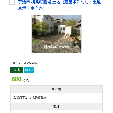
宇治市 槇島町薗場 土地（建築条件なし・土地
30坪・南向き）
〔物件ID〕 0000019537
売地
値下げ
680
万円
所在地
京都府宇治市槇島町薗場
交通