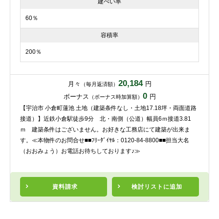
建ぺい率
60％
容積率
200％
20,184
月々
円
（毎月返済額）
0
ボーナス
円
（ボーナス時加算額）
【宇治市 小倉町蓮池 土地（建築条件なし・土地17.18坪・両面道路
接道）】近鉄小倉駅徒歩9分 北・南側（公道）幅員6ｍ接道3.81
ｍ 建築条件はございません。お好きな工務店にて建築が出来ま
す。≪本物件のお問合せ■■ﾌﾘｰﾀﾞｲﾔﾙ：0120-84-8800■■担当大名
（おおみょう）お電話お待ちしております♪≫
資料請求
検討リスト
に追加