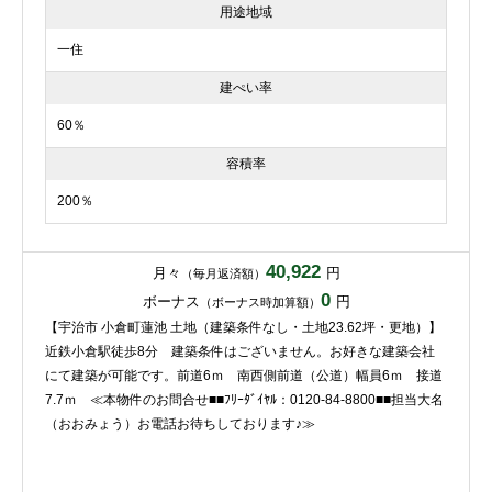
用途地域
一住
建ぺい率
60％
容積率
200％
40,922
月々
円
（毎月返済額）
0
ボーナス
円
（ボーナス時加算額）
【宇治市 小倉町蓮池 土地（建築条件なし・土地23.62坪・更地）】
近鉄小倉駅徒歩8分 建築条件はございません。お好きな建築会社
にて建築が可能です。前道6ｍ 南西側前道（公道）幅員6ｍ 接道
7.7ｍ ≪本物件のお問合せ■■ﾌﾘｰﾀﾞｲﾔﾙ：0120-84-8800■■担当大名
（おおみょう）お電話お待ちしております♪≫