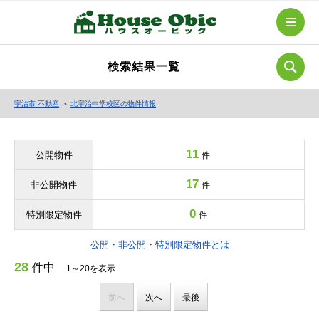
検索結果一覧
宇治市 不動産
＞
北宇治中学校区の物件情報
11
公開物件
件
17
非公開物件
件
0
特別限定物件
件
公開・非公開・特別限定物件とは
28
件中
1～20を表示
前へ
次へ
最後