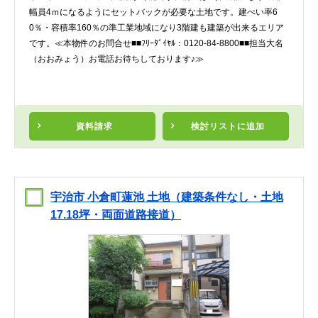
幅員4ｍになるようにセットバックが必要な土地です。建ぺい率6
0％・容積率160％の準工業地域になり3階建も建築が出来るエリア
です。≪本物件のお問合せ■■ﾌﾘｰﾀﾞｲﾔﾙ：0120-84-8800■■担当大名
（おおみょう）お電話お待ちしております♪≫
資料請求
検討リスト
に追加
宇治市 小倉町蓮池 土地（建築条件なし・土地
17.18坪・両面道路接道）