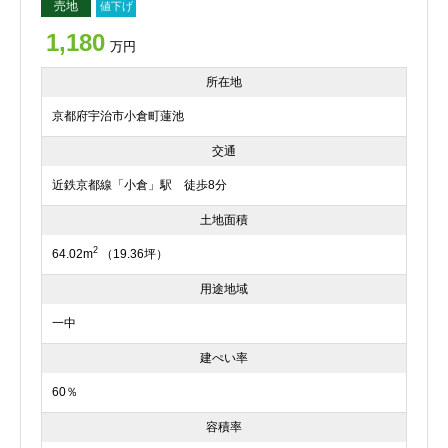
売地
値下げ
1,180
万円
所在地
京都府宇治市小倉町蓮池
交通
近鉄京都線「小倉」駅 徒歩8分
土地面積
2
64.02m
（19.36坪）
用途地域
一中
建ぺい率
60％
容積率