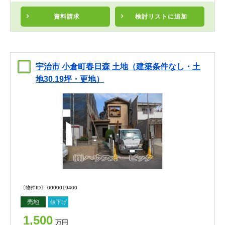
資料請求
検討リスト
に追加
宇治市 小倉町春日森 土地（建築条件なし・土
地30.19坪・更地）
〔物件ID〕 0000019400
売地
値下げ
1,500
万円