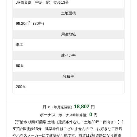
JR奈良線「宇治」駅 徒歩13分
土地面積
2
99.20m
（30坪）
用途地域
準工
建ぺい率
60％
容積率
200％
18,802
月々
円
（毎月返済額）
0
ボーナス
円
（ボーナス時加算額）
【宇治市 槇島町薗場 土地（建築条件なし・土地30坪・南向き）】J
R宇治駅徒歩13分 建築条件はございませんので、お好きな工務店
やハウスメーカーにて建築が可能です。前道は2項道路になり道路