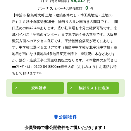
49,217
月々
円
（毎月返済額）
0
ボーナス
円
（ボーナス時加算額）
【宇治市 槇島町大町 土地（建築条件なし・準工業地域・土地68
坪）】近鉄小倉駅徒歩19分 陽当りの良い南向きの間口です。 間
口広めの約42.4ｍあります。広い駐車場も十分に確保可能です。京
滋バイパス『宇治西インター』まで車で約４分の立地です。大阪屋
滋賀方面へのアクセス良好です。宇治徳洲会病院が近くにありま
す。中学校は選べるエリアです（槙島中中学校か北宇治中学校）※
地目が田になり農地法4条地目変更申請中 ※現況に木などありす
が、処分・造成工事は買主様負担になります。≪本物件のお問合せ
■■ﾌﾘｰﾀﾞｲﾔﾙ：0120-84-8800■■担当大名（おおみょう）お電話お待
ちしております♪≫
資料請求
検討リスト
に追加
非公開物件
会員登録で非公開物件をご覧いただけます！