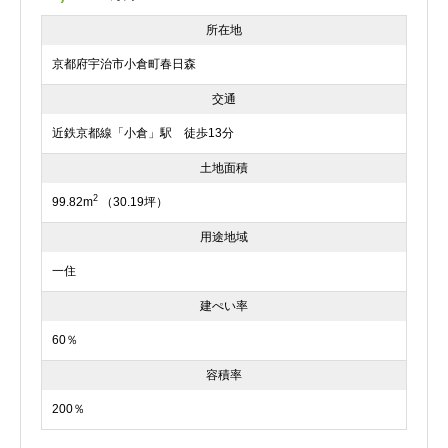
所在地
京都府宇治市小倉町春日森
交通
近鉄京都線「小倉」駅 徒歩13分
土地面積
2
99.82m
（30.19坪）
用途地域
一住
建ぺい率
60％
容積率
200％