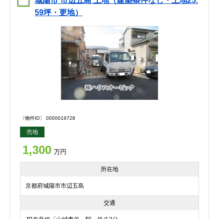
城陽市 市辺五島 土地（建築条件なし・土地25.
59坪・更地）
〔物件ID〕 0000019728
売地
1,300
万円
所在地
京都府城陽市市辺五島
交通