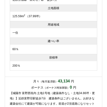
土地面積
2
125.59m
（37.99坪）
用途地域
一住
建ぺい率
60％
容積率
200％
43,134
月々
円
（毎月返済額）
0
ボーナス
円
（ボーナス時加算額）
【城陽市 富野西垣内 土地1号地（建築条件なし・土地34.86坪・更
地）】近鉄富野荘駅徒歩7分 建築条件はございません。お好きな
建築会社にて建築が可能になります。前道が2項道路になりセット