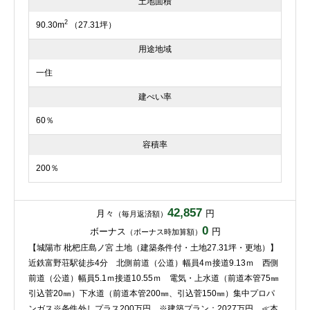
土地面積
2
90.30m
（27.31坪）
用途地域
一住
建ぺい率
60％
容積率
200％
42,857
月々
円
（毎月返済額）
0
ボーナス
円
（ボーナス時加算額）
【城陽市 枇杷庄島ノ宮 土地（建築条件付・土地27.31坪・更地）】
近鉄富野荘駅徒歩4分 北側前道（公道）幅員4ｍ接道9.13ｍ 西側
前道（公道）幅員5.1ｍ接道10.55ｍ 電気・上水道（前道本管75㎜
引込菅20㎜）下水道（前道本管200㎜、引込菅150㎜）集中プロパ
ンガス※条件外しプラス200万円、※建築プラン：2027万円、≪本