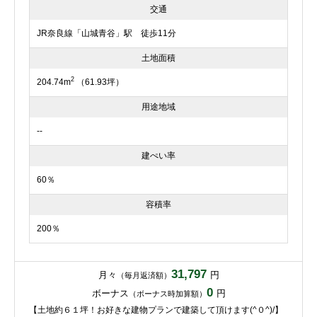
交通
JR奈良線「山城青谷」駅 徒歩11分
土地面積
2
204.74m
（61.93坪）
用途地域
--
建ぺい率
60％
容積率
200％
31,797
月々
円
（毎月返済額）
0
ボーナス
円
（ボーナス時加算額）
【土地約６１坪！お好きな建物プランで建築して頂けます(^０^)/】