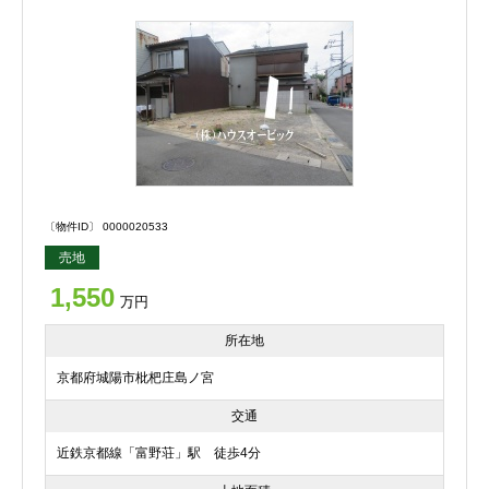
〔物件ID〕 0000020533
売地
1,550
万円
所在地
京都府城陽市枇杷庄島ノ宮
交通
近鉄京都線「富野荘」駅 徒歩4分