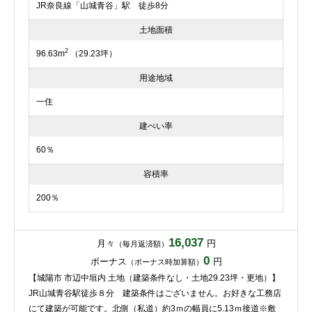
JR奈良線「山城青谷」駅 徒歩8分
土地面積
2
96.63m
（29.23坪）
用途地域
一住
建ぺい率
60％
容積率
200％
16,037
月々
円
（毎月返済額）
0
ボーナス
円
（ボーナス時加算額）
【城陽市 市辺中垣内 土地（建築条件なし・土地29.23坪・更地）】
JR山城青谷駅徒歩８分 建築条件はございません。お好きな工務店
にて建築が可能です。北側（私道）約3ｍの幅員に5.13ｍ接道※敷