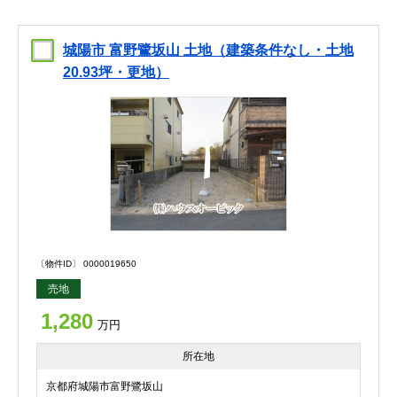
城陽市 富野鷺坂山 土地（建築条件なし・土地
20.93坪・更地）
〔物件ID〕 0000019650
売地
1,280
万円
所在地
京都府城陽市富野鷺坂山