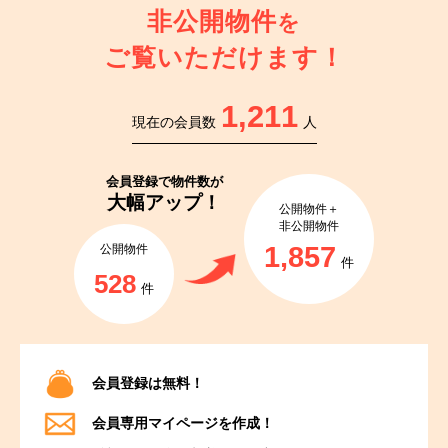
非公開物件
を
ご覧いただけます！
1,211
現在の会員数
人
会員登録で
物件数が
大幅アップ！
公開物件＋
非公開物件
1,857
公開物件
件
528
件
会員登録は無料！
会員専用マイページを作成！