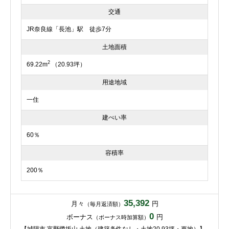
交通
JR奈良線「長池」駅 徒歩7分
土地面積
2
69.22m
（20.93坪）
用途地域
一住
建ぺい率
60％
容積率
200％
35,392
月々
円
（毎月返済額）
0
ボーナス
円
（ボーナス時加算額）