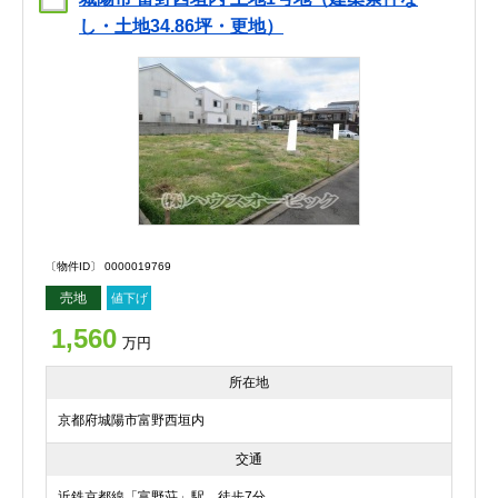
し・土地34.86坪・更地）
〔物件ID〕 0000019769
売地
値下げ
1,560
万円
所在地
京都府城陽市富野西垣内
交通
近鉄京都線「富野荘」駅 徒歩7分