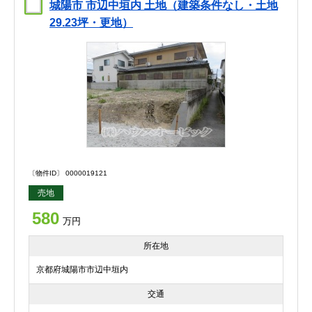
城陽市 市辺中垣内 土地（建築条件なし・土地
29.23坪・更地）
〔物件ID〕 0000019121
売地
580
万円
所在地
京都府城陽市市辺中垣内
交通