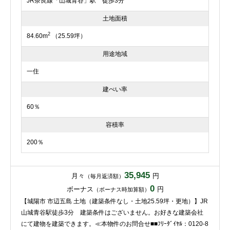
JR奈良線「山城青谷」駅 徒歩3分
土地面積
2
84.60m
（25.59坪）
用途地域
一住
建ぺい率
60％
容積率
200％
35,945
月々
円
（毎月返済額）
0
ボーナス
円
（ボーナス時加算額）
【城陽市 市辺五島 土地（建築条件なし・土地25.59坪・更地）】JR
山城青谷駅徒歩3分 建築条件はございません。お好きな建築会社
にて建物を建築できます。≪本物件のお問合せ■■ﾌﾘｰﾀﾞｲﾔﾙ：0120-8