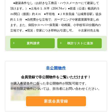
●建築条件なし（お好きな工務店・ハウスメーカーにて建築して
頂けます。） ●土地６１.９坪（204.74㎡）●前道（公道）幅員約５
ｍ/間口（接面）約４ｍ ●平坦地 ●ＪＲ奈良線『山城青谷駅』徒歩
約１１分 ●自然豊かな立地で、ガーデニングや家庭菜園等楽しめ
ます。また、病院やスーパー保育園・幼稚園、小学校等10分圏内の
立地です。●現況：空家につき即時お引渡し可。 ※古家付売土地
資料請求
検討リスト
に追加
非公開物件
会員登録で非公開物件をご覧いただけます！
※購入希望条件に合った非公開物件が閲覧可能です。
※特別限定物件については、担当者にお問い合わせください。
新規会員登録