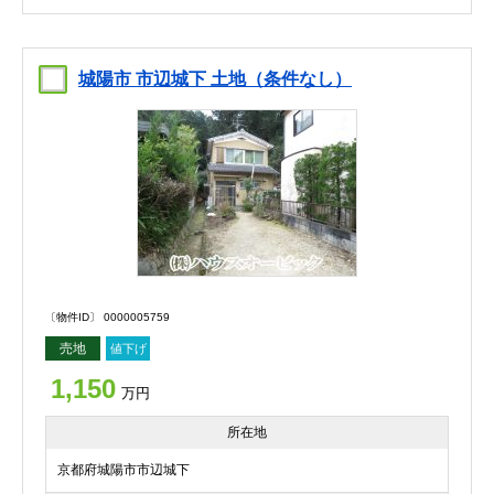
城陽市 市辺城下 土地（条件なし）
〔物件ID〕 0000005759
売地
値下げ
1,150
万円
所在地
京都府城陽市市辺城下