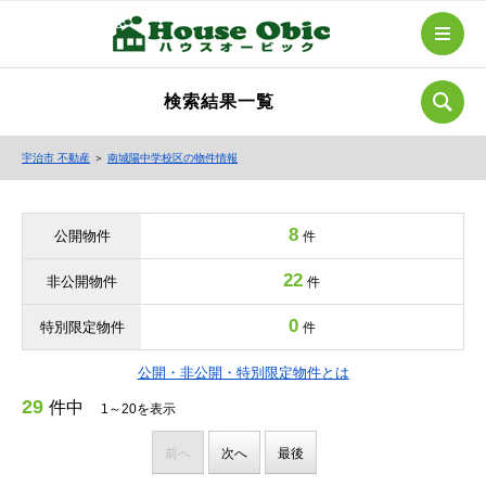
検索結果一覧
宇治市 不動産
＞
南城陽中学校区の物件情報
8
公開物件
件
22
非公開物件
件
0
特別限定物件
件
公開・非公開・特別限定物件とは
29
件中
1～20を表示
前へ
次へ
最後