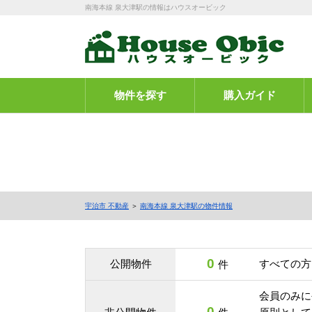
南海本線 泉大津駅の情報はハウスオービック
物件を探す
購入ガイド
宇治市 不動産
＞
南海本線 泉大津駅の物件情報
0
公開物件
すべての方
件
会員のみに
0