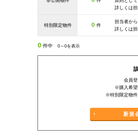
非公開物件
件
原則として
詳しくは担
担当者から
0
特別限定物件
件
詳しくは担
0
件中
0～0を表示
会員登
※購入希望
※特別限定物件
新規