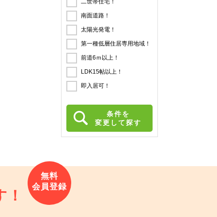
二世帯住宅！
南面道路！
太陽光発電！
第一種低層住居専用地域！
前道6ｍ以上！
LDK15帖以上！
即入居可！
条件を
変更して探す
す！