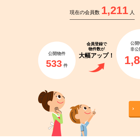
1,211
現在の会員数
人
公開
会員登録で
物件数が
非公
公開物件
大幅アップ！
1,
533
件