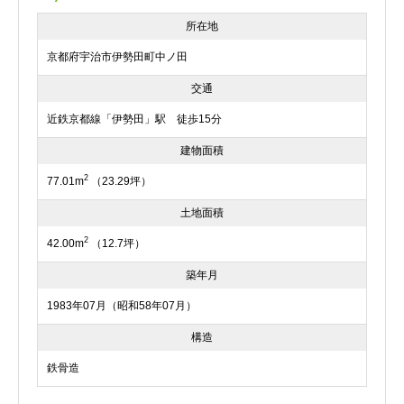
所在地
京都府宇治市伊勢田町中ノ田
交通
近鉄京都線「伊勢田」駅 徒歩15分
建物面積
2
77.01m
（23.29坪）
土地面積
2
42.00m
（12.7坪）
築年月
1983年07月（昭和58年07月）
構造
鉄骨造