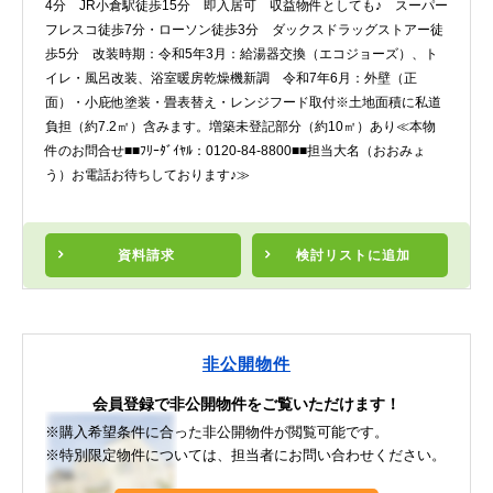
4分 JR小倉駅徒歩15分 即入居可 収益物件としても♪ スーパー
フレスコ徒歩7分・ローソン徒歩3分 ダックスドラッグストアー徒
歩5分 改装時期：令和5年3月：給湯器交換（エコジョーズ）、ト
イレ・風呂改装、浴室暖房乾燥機新調 令和7年6月：外壁（正
面）・小庇他塗装・畳表替え・レンジフード取付※土地面積に私道
負担（約7.2㎡）含みます。増築未登記部分（約10㎡）あり≪本物
件のお問合せ■■ﾌﾘｰﾀﾞｲﾔﾙ：0120-84-8800■■担当大名（おおみょ
う）お電話お待ちしております♪≫
資料請求
検討リスト
に追加
非公開物件
会員登録で非公開物件をご覧いただけます！
※購入希望条件に合った非公開物件が閲覧可能です。
※特別限定物件については、担当者にお問い合わせください。