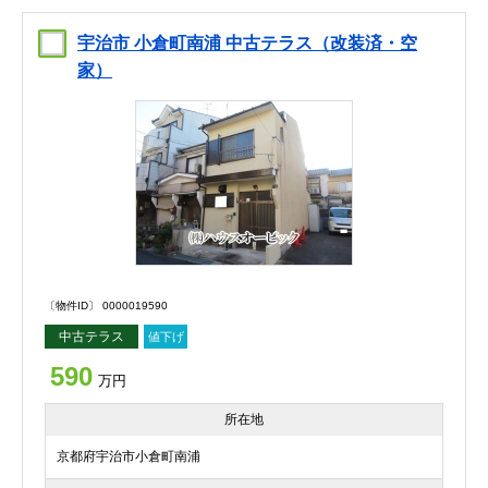
宇治市 小倉町南浦 中古テラス（改装済・空
家）
〔物件ID〕 0000019590
中古テラス
値下げ
590
万円
所在地
京都府宇治市小倉町南浦