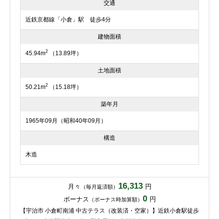
交通
近鉄京都線「小倉」駅 徒歩4分
建物面積
2
45.94m
（13.89坪）
土地面積
2
50.21m
（15.18坪）
築年月
1965年09月（昭和40年09月）
構造
木造
16,313
月々
円
（毎月返済額）
0
ボーナス
円
（ボーナス時加算額）
【宇治市 小倉町南浦 中古テラス（改装済・空家）】近鉄小倉駅徒歩