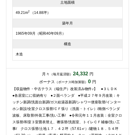
土地面積
2
49.21m
（14.88坪）
築年月
1965年09月（昭和40年09月）
構造
木造
24,332
月々
円
（毎月返済額）
0
ボーナス
円
（ボーナス時加算額）
【収益物件・中古テラス（端住戸）改装済み物件♪】 ●３ＬＤＫ
●各居室にに収納有り ●２面ベランダ ●平成２７年９月改装：キ
ッチン新調/洗面台新調/ガス給湯器新調/シャワー便座取替/インター
ホン新設/全室クロス張替/ＣＦ張り（洗面・トイレ）/南側ベランダ
波板、床取替/外装工事/洗い工事/ ●令和元年１１月改装：全室クロ
ス張替/和室３室畳表替え、襖張替/洗面室、トイレＣＦ補修/洗い工
事/ クロス張替/土地１７．４２坪（57.61㎡）/建物１８．５４坪