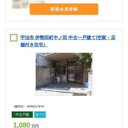
新規会員登録
宇治市 伊勢田町中ノ田 中古一戸建て(空家・店
舗付き住宅）
〔物件ID〕 0000017879
中古戸建
値下げ
1,080
万円