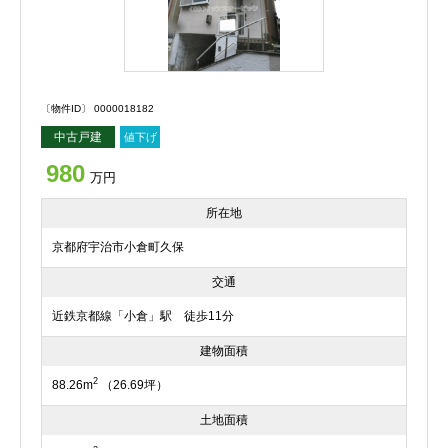
〔物件ID〕 0000018182
中古戸建
値下げ
980
万円
所在地
京都府宇治市小倉町久保
交通
近鉄京都線「小倉」駅 徒歩11分
建物面積
2
88.26m
（26.69坪）
土地面積