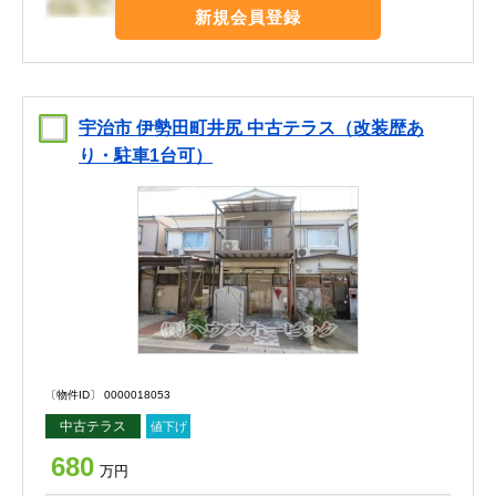
新規会員登録
宇治市 伊勢田町井尻 中古テラス（改装歴あ
り・駐車1台可）
〔物件ID〕 0000018053
中古テラス
値下げ
680
万円