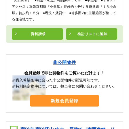
（61.30㎡） ●前道（私道）幅員約４．０ｍ ●平坦地 ●２ＷＡＹ
アクセス：近鉄京都線『小倉駅』徒歩約４分/ＪＲ奈良線『ＪＲ小倉
駅』徒歩約１５分 ●現況：賃貸中 ●徒歩圏内に生活施設が整って
る住宅地です。
資料請求
検討リスト
に追加
非公開物件
会員登録で非公開物件をご覧いただけます！
※購入希望条件に合った非公開物件が閲覧可能です。
※特別限定物件については、担当者にお問い合わせください。
新規会員登録