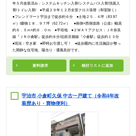
年５月改装済み：システムキッチン入替/システムバス入替/洗面入
替/トイレ入替/ ●平成２９年１２月全室クロス張替（和室除く）
●フレンドマート宇治まで徒歩約６分 ●土地２５．４坪（83.97
㎡）/建物１８．９７坪（62.72㎡） ●南側×西側道路（公道）幅員
約６．５ｍ×約６．０ｍ ●平坦地 ●２ＷＡＹアクセス：ＪＲ奈良
線『ＪＲ小倉駅』徒歩約８分/近鉄京都線『小倉駅』徒歩約１３分
●現況：空き家 ●即時お引渡し可！ ●徒歩圏内に生活施設が整っ
た閑静な住宅地、陽当り・通風良好です。
資料請求
検討リスト
に追加
宇治市 小倉町久保 中古一戸建て（令和4年改
装歴あり・買物便利）