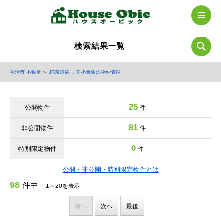
検索結果一覧
宇治市 不動産
＞
JR奈良線 ＪＲ小倉駅の物件情報
25
公開物件
件
81
非公開物件
件
0
特別限定物件
件
公開・非公開・特別限定物件とは
98
件中
1～20を表示
前へ
次へ
最後