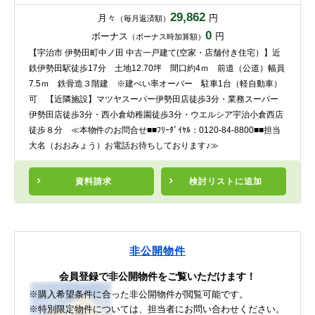
29,862
月々
円
（毎月返済額）
0
ボーナス
円
（ボーナス時加算額）
【宇治市 伊勢田町中ノ田 中古一戸建て(空家・店舗付き住宅）】近
鉄伊勢田駅徒歩17分 土地12.70坪 間口約4ｍ 前道（公道）幅員
7.5ｍ 鉄骨造３階建 ※建ぺい率オーバー 駐車1台（軽自動車）
可 【近隣施設】マツヤスーパー伊勢田店徒歩3分・業務スーパー
伊勢田店徒歩3分・西小倉幼稚園徒歩3分・ウエルシア宇治小倉西店
徒歩８分 ≪本物件のお問合せ■■ﾌﾘｰﾀﾞｲﾔﾙ：0120-84-8800■■担当
大名（おおみょう）お電話お待ちしております♪≫
資料請求
検討リスト
に追加
非公開物件
会員登録で非公開物件をご覧いただけます！
※購入希望条件に合った非公開物件が閲覧可能です。
※特別限定物件については、担当者にお問い合わせください。