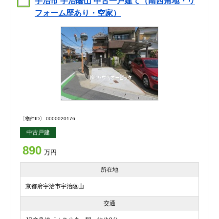
宇治市 宇治蔭山 中古一戸建て（南西角地・リ
フォーム歴あり・空家）
〔物件ID〕 0000020176
中古戸建
890
万円
所在地
京都府宇治市宇治蔭山
交通