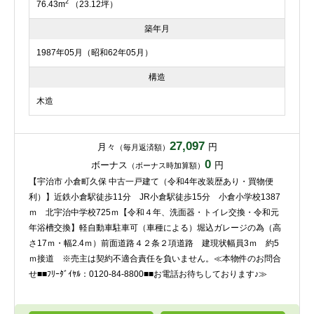
2
76.43m
（23.12坪）
築年月
1987年05月（昭和62年05月）
構造
木造
27,097
月々
円
（毎月返済額）
0
ボーナス
円
（ボーナス時加算額）
【宇治市 小倉町久保 中古一戸建て（令和4年改装歴あり・買物便
利）】近鉄小倉駅徒歩11分 JR小倉駅徒歩15分 小倉小学校1387
ｍ 北宇治中学校725ｍ【令和４年、洗面器・トイレ交換・令和元
年浴槽交換】軽自動車駐車可（車種による）堀込ガレージの為（高
さ17ｍ・幅2.4ｍ）前面道路４２条２項道路 建現状幅員3ｍ 約5
ｍ接道 ※売主は契約不適合責任を負いません。≪本物件のお問合
せ■■ﾌﾘｰﾀﾞｲﾔﾙ：0120-84-8800■■お電話お待ちしております♪≫