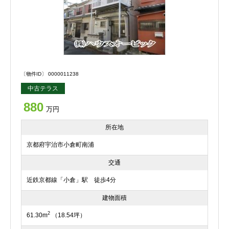
〔物件ID〕 0000011238
中古テラス
880
万円
所在地
京都府宇治市小倉町南浦
交通
近鉄京都線「小倉」駅 徒歩4分
建物面積
2
61.30m
（18.54坪）