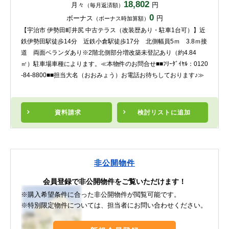
18,802
月々
円
（毎月返済額）
0
ボーナス
円
（ボーナス時加算額）
【宇治市 伊勢田町井尻 中古テラス（改装歴あり・駐車1台可）】近
鉄伊勢田駅徒歩14分 近鉄小倉駅徒歩17分 北側幅員5ｍ 3.8ｍ接
道 両面ベランダあり※2階北側部分増改築未登記あり（約4.84
㎡）駐車場車種によります。≪本物件のお問合せ■■ﾌﾘｰﾀﾞｲﾔﾙ：0120
-84-8800■■担当大名（おおみょう）お電話お待ちしております♪≫
資料請求
検討リスト
に追加
非公開物件
会員登録で非公開物件をご覧いただけます！
※購入希望条件に合った非公開物件が閲覧可能です。
※特別限定物件については、担当者にお問い合わせください。