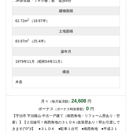
JR奈良線「ＪＲ小倉」駅 徒歩8分
建物面積
2
62.72m
（18.97坪）
土地面積
2
83.97m
（25.4坪）
築年月
1979年11月（昭和54年11月）
構造
木造
24,608
月々
円
（毎月返済額）
0
ボーナス
円
（ボーナス時加算額）
【宇治市 宇治蔭山 中古一戸建て（南西角地・リフォーム歴あり・空
家）】【２沿線可！南西角地の３ＬＤＫ♪改装歴あり！即お引渡しで
きます(^0^)/】 ●３ＬＤＫ ●駐車１台可 ●南西角地 ●平成２１