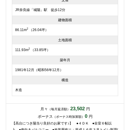
交通
JR奈良線「城陽」駅 徒歩12分
建物面積
2
86.11m
（26.04坪）
土地面積
2
111.93m
（33.85坪）
築年月
1981年12月（昭和56年12月）
構造
木造
23,502
月々
円
（毎月返済額）
0
ボーナス
円
（ボーナス時加算額）
【高台につき陽当り良好のお家です♪】 ●４ＤＫ ●全室６帖以
上 ●南向きバルコニー ●改装歴有り：平成１６年３月トイレ新調/