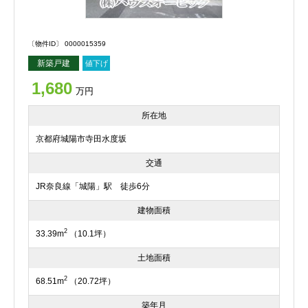
〔物件ID〕 0000015359
新築戸建
値下げ
1,680
万円
所在地
京都府城陽市寺田水度坂
交通
JR奈良線「城陽」駅 徒歩6分
建物面積
2
33.39m
（10.1坪）
土地面積
2
68.51m
（20.72坪）
築年月