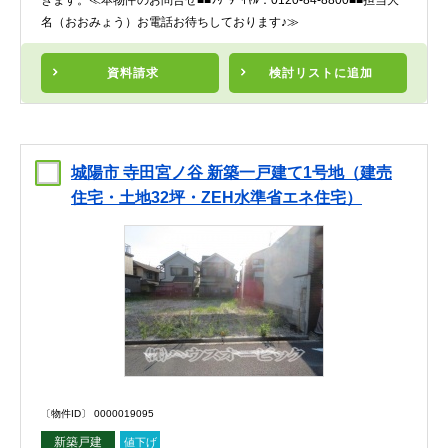
きます。≪本物件のお問合せ■■ﾌﾘｰﾀﾞｲﾔﾙ：0120-84-8800■■担当大
名（おおみょう）お電話お待ちしております♪≫
資料請求
検討リスト
に追加
城陽市 寺田宮ノ谷 新築一戸建て1号地（建売
住宅・土地32坪・ZEH水準省エネ住宅）
〔物件ID〕 0000019095
新築戸建
値下げ