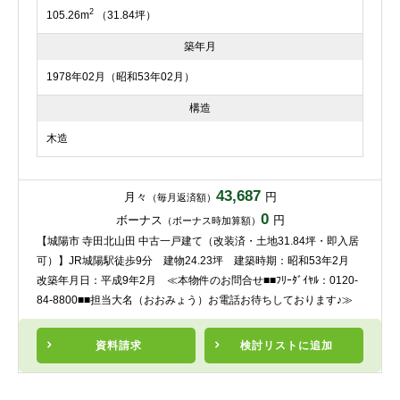
2
105.26m
（31.84坪）
築年月
1978年02月（昭和53年02月）
構造
木造
43,687
月々
円
（毎月返済額）
0
ボーナス
円
（ボーナス時加算額）
【城陽市 寺田北山田 中古一戸建て（改装済・土地31.84坪・即入居
可）】JR城陽駅徒歩9分 建物24.23坪 建築時期：昭和53年2月
改築年月日：平成9年2月 ≪本物件のお問合せ■■ﾌﾘｰﾀﾞｲﾔﾙ：0120-
84-8800■■担当大名（おおみょう）お電話お待ちしております♪≫
資料請求
検討リスト
に追加