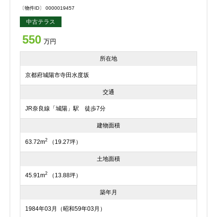
〔物件ID〕 0000019457
中古テラス
550
万円
所在地
京都府城陽市寺田水度坂
交通
JR奈良線「城陽」駅 徒歩7分
建物面積
2
63.72m
（19.27坪）
土地面積
2
45.91m
（13.88坪）
築年月
1984年03月（昭和59年03月）