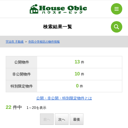
検索結果一覧
宇治市 不動産
＞
寺田小学校区の物件情報
13
公開物件
件
10
非公開物件
件
0
特別限定物件
件
公開・非公開・特別限定物件とは
22
件中
1～20を表示
前へ
次へ
最後