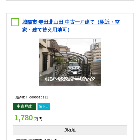
城陽市 寺田北山田 中古一戸建て（駅近・空
家・建て替え用地可）
〔物件ID〕 0000015311
中古戸建
値下げ
1,780
万円
所在地