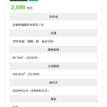
2,598
万円
所在地
京都府城陽市寺田宮ノ谷
交通
JR奈良線「城陽」駅 徒歩19分
建物面積
2
85.70m
（25.92坪）
土地面積
2
106.01m
（32.06坪）
築年月
2026年01月（令和8年01月）
構造