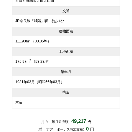
京都府城陽市寺田北山田
交通
JR奈良線「城陽」駅 徒歩4分
建物面積
2
111.93m
（33.85坪）
土地面積
2
175.97m
（53.23坪）
築年月
1981年03月（昭和56年03月）
構造
木造
49,217
月々
円
（毎月返済額）
0
ボーナス
円
（ボーナス時加算額）