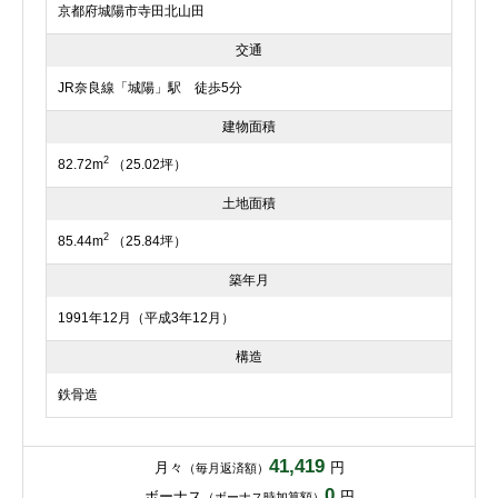
京都府城陽市寺田北山田
交通
JR奈良線「城陽」駅 徒歩5分
建物面積
2
82.72m
（25.02坪）
土地面積
2
85.44m
（25.84坪）
築年月
1991年12月（平成3年12月）
構造
鉄骨造
41,419
月々
円
（毎月返済額）
0
ボーナス
円
（ボーナス時加算額）