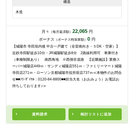
構造
木造
22,065
月々
円
（毎月返済額）
0
ボーナス
円
（ボーナス時加算額）
【城陽市 寺田垣内後 中古一戸建て（全室南向き・５DK・空家）】
近鉄寺田駅徒歩10分・JR城陽駅徒歩8分 2路線利用可 車庫付き
（車種制限あり） 南西角地 ※西側非道路 【近隣施設】業務ス
ーパー城陽店449ｍ・サンディ城陽店551ｍ・ファミリーマート城陽
寺田店271ｍ・ローソン京都城陽市役所前店737ｍ≪本物件のお問合
せ■■ﾌﾘｰﾀﾞｲﾔﾙ：0120-84-8800■■担当大名（おおみょう）お電話お
待ちしております♪≫
資料請求
検討リスト
に追加