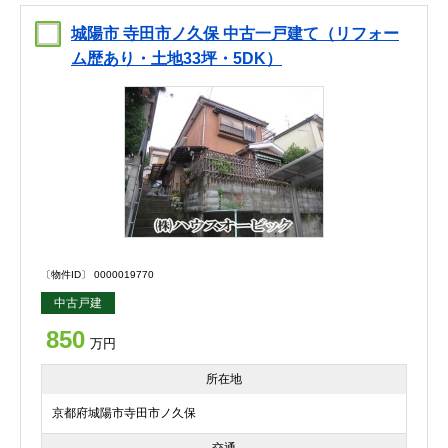
城陽市 寺田市ノ久保 中古一戸建て（リフォー
ム歴あり・土地33坪・5DK）
〔物件ID〕 0000019770
中古戸建
850
万円
所在地
京都府城陽市寺田市ノ久保