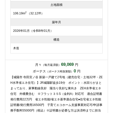
土地面積
2
106.19m
（32.12坪）
築年月
2026年01月（令和8年01月）
構造
木造
69,069
月々
円
（毎月返済額）
0
ボーナス
円
（ボーナス時加算額）
【城陽市 寺田宮ノ谷 新築一戸建て2号地（建売住宅・土地32坪・ZE
H水準省エネ住宅）】JR城陽駅徒歩19分 ポイント：水回りがまと
まっており、家事動線良好 陽当り良好な東向き ZEH水準省エネ
住宅 外構費含む ※フラット３５S（金利A）対応可 適合証明書
発行費用22万円 省エネ性能/省エネ基準適合住宅●住宅省エネ性能
証明書/発行費用16500円 子育てエコホーム支援事業対応可/申請事
務手数料55000円（税込）※証明書が必要な方は決済時までに担当