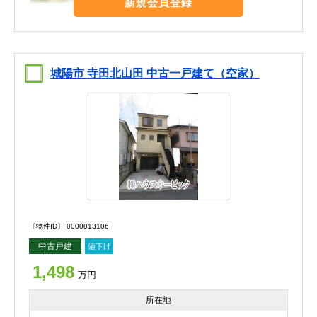
新規会員登録
城陽市 寺田北山田 中古一戸建て（空家）
〔物件ID〕 0000013106
中古戸建
値下げ
1,498
万円
所在地