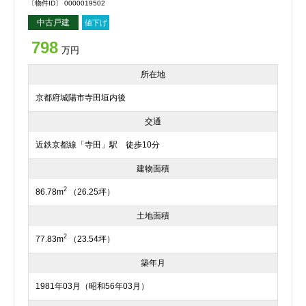
〔物件ID〕 0000019502
中古戸建
値下げ
798
万円
所在地
京都府城陽市寺田垣内後
交通
近鉄京都線「寺田」駅 徒歩10分
建物面積
2
86.78m
（26.25坪）
土地面積
2
77.83m
（23.54坪）
築年月
1981年03月（昭和56年03月）