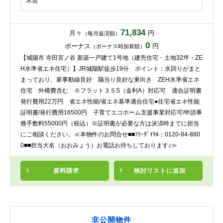
木造
71,834
月々
円
（毎月返済額）
0
ボーナス
円
（ボーナス時加算額）
【城陽市 寺田宮ノ谷 新築一戸建て1号地（建売住宅・土地32坪・ZE
H水準省エネ住宅）】JR城陽駅徒歩19分 ポイント：水回りがまと
まっており、家事動線良好 陽当り良好な東向き ZEH水準省エネ
住宅 外構費含む ※フラット３５S（金利A）対応可 適合証明書
発行費用22万円 省エネ性能/省エネ基準適合住宅●住宅省エネ性能
証明書/発行費用16500円 子育てエコホーム支援事業対応可/申請事
務手数料55000円（税込）※証明書が必要な方は決済時までに担当
にご相談ください。≪本物件のお問合せ■■ﾌﾘｰﾀﾞｲﾔﾙ：0120-84-880
0■■担当大名（おおみょう）お電話お待ちしております♪≫
資料請求
検討リスト
に追加
非公開物件