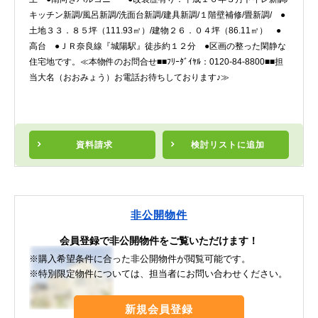
キッチン新調/風呂新調/洗面台新調/建具新調/１階壁補修/畳新調/ ●
土地３３．８５坪（111.93㎡）/建物２６．０４坪（86.11㎡） ●
高台 ●ＪＲ奈良線『城陽駅』徒歩約１２分 ●区画の整った閑静な
住宅地です。≪本物件のお問合せ■■ﾌﾘｰﾀﾞｲﾔﾙ：0120-84-8800■■担
当大名（おおみょう）お電話お待ちしております♪≫
資料請求
検討リスト
に追加
非公開物件
会員登録で非公開物件をご覧いただけます！
※購入希望条件に合った非公開物件が閲覧可能です。
※特別限定物件については、担当者にお問い合わせください。
新規会員登録