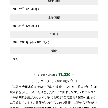
建物面積
2
70.87m
（21.43坪）
土地面積
2
88.88m
（26.88坪）
築年月
2026年03月（令和8年03月）
構造
木造
71,336
月々
円
（毎月返済額）
0
ボーナス
円
（ボーナス時加算額）
【城陽市 寺田水度坂 新築一戸建て(建築中・2LDK・駐車1台）】JR
城陽駅徒歩6分 ゆったりとした2LDKの間取りです。2面バルコニ
ーがあり開放感があります。駅にも徒歩6分の立地！閑静な住宅街
に位置しています。建築がこれからなので建築中の建物も見学がで