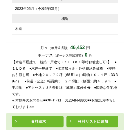
2023年05月（令和5年05月）
構造
木造
46,452
月々
円
（毎月返済額）
0
ボーナス
円
（ボーナス時加算額）
【木造平屋建て・新築一戸建て・１ＬＤＫ！即時お引渡し可♪】 ●
１ＬＤＫ ●木造平屋建て ●水道加入金・外構費込み価格 ●即時
お引渡し可 ●土地２０．７２坪（68.51㎡）/建物１０．１坪（33.3
9㎡） ●前道（公道）幅員約５．２ｍ/間口（接面）約４．９ｍ ●
平坦地 ●アクセス：ＪＲ奈良線『城陽』駅歩６分 ●閑静な住宅地
です。
≪本物件のお問合せ■■ﾌﾘｰﾀﾞｲﾔﾙ：0120-84-8800■■お電話お待ちし
ております♪≫
資料請求
検討リスト
に追加