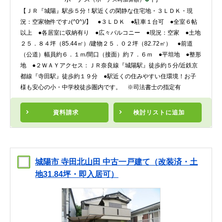
【ＪＲ『城陽』駅歩５分！駅近くの閑静な住宅地・３ＬＤＫ・現
況：空家物件です♪(^0^)/】 ●３ＬＤＫ ●駐車１台可 ●全室６帖
以上 ●各居室に収納有り ●広々バルコニー ●現況：空家 ●土地
２５．８４坪（85.44㎡）/建物２５．０２坪（82.72㎡） ●前道
（公道）幅員約６．１ｍ/間口（接面）約７．６ｍ ●平坦地 ●整形
地 ●２ＷＡＹアクセス：ＪＲ奈良線『城陽駅』徒歩約５分/近鉄京
都線『寺田駅』徒歩約１９分 ●駅近くの住みやすい住環境！お子
様も安心の小・中学校徒歩圏内です。 ※司法書士の指定有
資料請求
検討リスト
に追加
城陽市 寺田北山田 中古一戸建て（改装済・土
地31.84坪・即入居可）