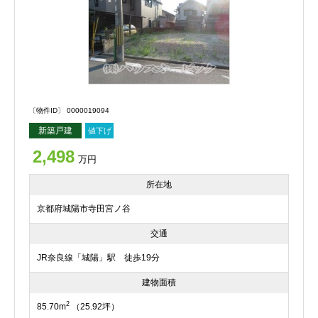
〔物件ID〕 0000019094
新築戸建
値下げ
2,498
万円
所在地
京都府城陽市寺田宮ノ谷
交通
JR奈良線「城陽」駅 徒歩19分
建物面積
2
85.70m
（25.92坪）