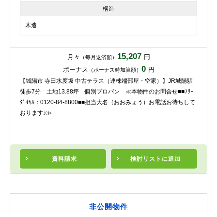
構造
木造
15,207
月々
円
（毎月返済額）
0
ボーナス
円
（ボーナス時加算額）
【城陽市 寺田水度坂 中古テラス（連棟端部屋・空家）】JR城陽駅
徒歩7分 土地13.88坪 個別プロパン ≪本物件のお問合せ■■ﾌﾘｰ
ﾀﾞｲﾔﾙ：0120-84-8800■■担当大名（おおみょう）お電話お待ちして
おります♪≫
資料請求
検討リスト
に追加
非公開物件