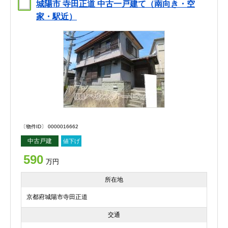
城陽市 寺田正道 中古一戸建て（南向き・空
家・駅近）
〔物件ID〕 0000016662
中古戸建
値下げ
590
万円
所在地
京都府城陽市寺田正道
交通