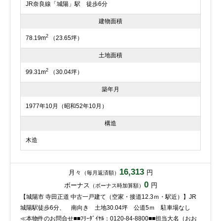
JR奈良線「城陽」駅 徒歩6分
建物面積
2
78.19m
（23.65坪）
土地面積
2
99.31m
（30.04坪）
築年月
1977年10月（昭和52年10月）
構造
木造
16,313
月々
円
（毎月返済額）
0
ボーナス
円
（ボーナス時加算額）
【城陽市 寺田正道 中古一戸建て（空家・接道12.3ｍ・駅近）】JR
城陽駅徒歩6分、 南向き 土地30.04坪 公道5ｍ 駐車場なし
≪本物件のお問合せ■■ﾌﾘｰﾀﾞｲﾔﾙ：0120-84-8800■■担当大名（おお