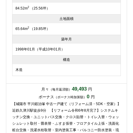
2
84.52m
（25.56坪）
土地面積
2
65.64m
（19.85坪）
築年月
1998年01月（平成10年01月）
構造
木造
49,493
月々
円
（毎月返済額）
0
ボーナス
円
（ボーナス時加算額）
【城陽市 平川鍜治塚 中古一戸建て（リフォーム済・5DK・空家）】
近鉄久津川駅徒歩9分 【リフォーム令和6年8月完了】システムキ
ッチン交換・ユニットバス交換・クロス貼替・トイレ入替・ウォッ
シュレット取付・畳表替・ふすま張替・フロアタイル上張・洗面化
粧台交換・洗濯水栓取替・室内塗装工事・バルコニー防水塗装・琉