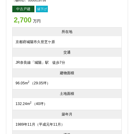
〔物件ID〕 0000019754
中古戸建
値下げ
2,700
万円
所在地
京都府城陽市久世芝ケ原
交通
JR奈良線「城陽」駅 徒歩7分
建物面積
2
96.05m
（29.05坪）
土地面積
2
132.24m
（40坪）
築年月
1989年11月（平成元年11月）