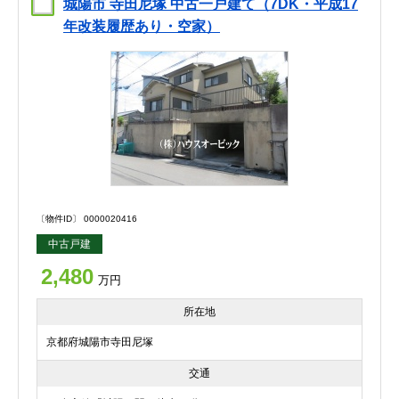
城陽市 寺田尼塚 中古一戸建て（7DK・平成17
年改装履歴あり・空家）
〔物件ID〕 0000020416
中古戸建
2,480
万円
所在地
京都府城陽市寺田尼塚
交通