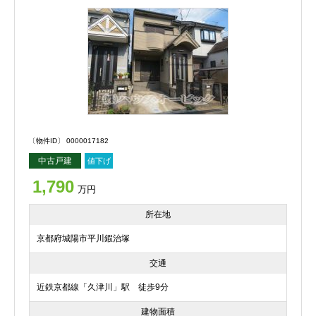
〔物件ID〕 0000017182
中古戸建
値下げ
1,790
万円
所在地
京都府城陽市平川鍜治塚
交通
近鉄京都線「久津川」駅 徒歩9分
建物面積