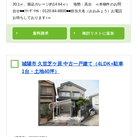
30.1㎡、堀込ガレージ約14.64㎡） 地勢：高台 ≪本物件のお問
合せ■■ﾌﾘｰﾀﾞｲﾔﾙ：0120-84-8800■■担当大名（おおみょう）お電話
お待ちしております♪≫
資料請求
検討リスト
に追加
城陽市 久世芝ケ原 中古一戸建て（4LDK+駐車
1台・土地40坪）