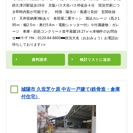
鉄久津川駅徒歩19分 京阪バス大谷バス停徒歩４分 現況空家につ
き即時内覧が可能です。 特徴：陽当り・風通り良好 玄関吹抜
け 天井収納庫3帖あり 各部屋二重サッシ 堀込カレージ（高さ1.
95ｍ・幅2.5ｍ・奥行5.8ｍ・電動シャッター付）※付属建物：ガレ
ージ 車庫・鉄筋コンクリート造平屋建18.27㎡≪本物件のお問合
せ■■ﾌﾘｰﾀﾞｲﾔﾙ：0120-84-8800■■担当大名（おおみょう）お電話お
待ちしております♪≫
資料請求
検討リスト
に追加
城陽市 久世芝ケ原 中古一戸建て(鉄骨造・倉庫
付住宅）