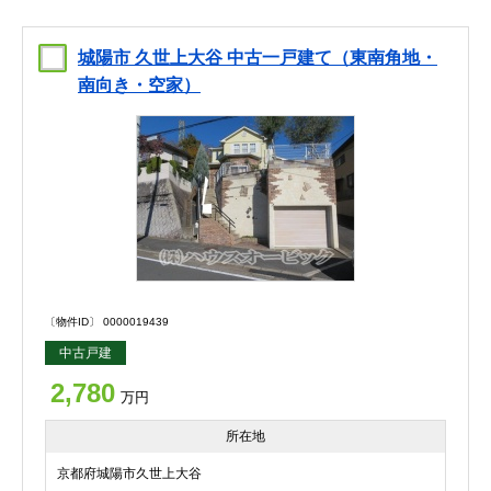
城陽市 久世上大谷 中古一戸建て（東南角地・
南向き・空家）
〔物件ID〕 0000019439
中古戸建
2,780
万円
所在地
京都府城陽市久世上大谷