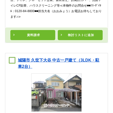
台、トイレ、クローゼット塗装、畳表替え、お風呂カバー、洗面ト
イレCF貼替、ハウスクリーニング等≪本物件のお問合せ■■ﾌﾘｰﾀﾞｲﾔ
ﾙ：0120-84-8800■■担当大名（おおみょう）お電話お待ちしており
ます♪≫
資料請求
検討リスト
に追加
城陽市 久世下大谷 中古一戸建て（3LDK・駐
車2台）