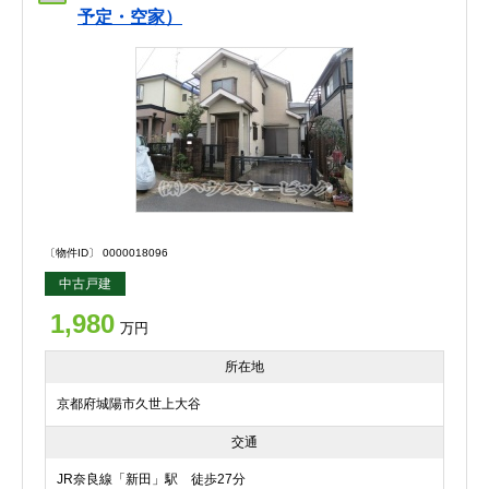
予定・空家）
〔物件ID〕 0000018096
中古戸建
1,980
万円
所在地
京都府城陽市久世上大谷
交通
JR奈良線「新田」駅 徒歩27分