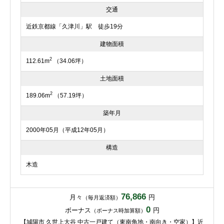
交通
近鉄京都線「久津川」駅 徒歩19分
建物面積
2
112.61m
（34.06坪）
土地面積
2
189.06m
（57.19坪）
築年月
2000年05月（平成12年05月）
構造
木造
76,866
月々
円
（毎月返済額）
0
ボーナス
円
（ボーナス時加算額）
【城陽市 久世上大谷 中古一戸建て（東南角地・南向き・空家）】近