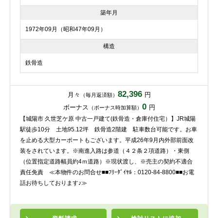
築年月
1972年09月（昭和47年09月）
構造
鉄骨造
82,396
月々
円
（毎月返済額）
0
ボーナス
円
（ボーナス時加算額）
【城陽市 久世芝ケ原 中古一戸建て(鉄骨造・倉庫付住宅）】JR城陽
駅徒歩10分 土地95.12坪 鉄骨造2階建 駐車数台可能です。お車
を止める大型カーポートもございます。平成26年9月内外部前面改
装をされています。※南進入路は参道（４２条２項道路）・東側
（位置指定道路幅員約4ｍ道路）※現状渡し、※売主の契約不適合
責任免責 ≪本物件のお問合せ■■ﾌﾘｰﾀﾞｲﾔﾙ：0120-84-8800■■お電
話お待ちしております♪≫