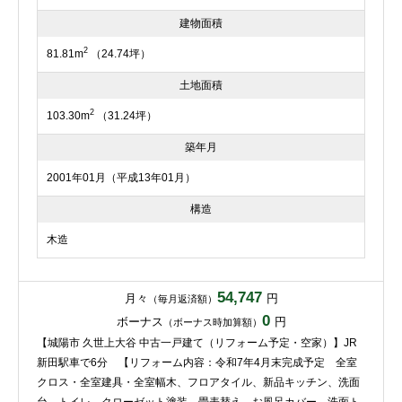
建物面積
2
81.81m
（24.74坪）
土地面積
2
103.30m
（31.24坪）
築年月
2001年01月（平成13年01月）
構造
木造
54,747
月々
円
（毎月返済額）
0
ボーナス
円
（ボーナス時加算額）
【城陽市 久世上大谷 中古一戸建て（リフォーム予定・空家）】JR
新田駅車で6分 【リフォーム内容：令和7年4月末完成予定 全室
クロス・全室建具・全室幅木、フロアタイル、新品キッチン、洗面