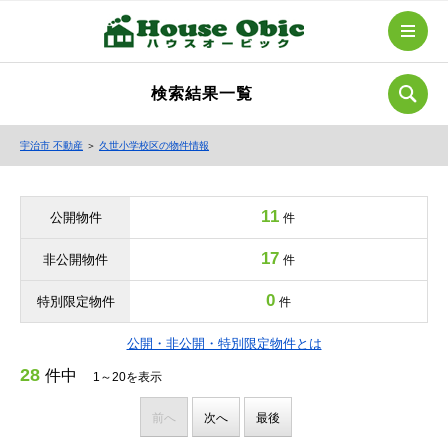
検索結果一覧
宇治市 不動産
＞
久世小学校区の物件情報
11
公開物件
件
17
非公開物件
件
0
特別限定物件
件
公開・非公開・特別限定物件とは
28
件中
1～20を表示
前へ
次へ
最後