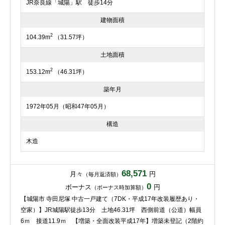
JR奈良線「城陽」駅 徒歩14分
建物面積
2
104.39m
（31.57坪）
土地面積
2
153.12m
（46.31坪）
築年月
1972年05月（昭和47年05月）
構造
木造
68,571
月々
円
（毎月返済額）
0
ボーナス
円
（ボーナス時加算額）
【城陽市 寺田尼塚 中古一戸建て（7DK・平成17年改装履歴あり・
空家）】JR城陽駅徒歩13分 土地46.31坪 西側前道（公道）幅員
6ｍ 接道11.9ｍ 【増築・全面改装平成17年】増築未登記（2階約