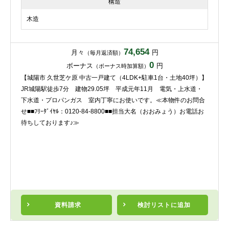
構造
木造
74,654
月々
円
（毎月返済額）
0
ボーナス
円
（ボーナス時加算額）
【城陽市 久世芝ケ原 中古一戸建て（4LDK+駐車1台・土地40坪）】
JR城陽駅徒歩7分 建物29.05坪 平成元年11月 電気・上水道・
下水道・プロパンガス 室内丁寧にお使いです。≪本物件のお問合
せ■■ﾌﾘｰﾀﾞｲﾔﾙ：0120-84-8800■■担当大名（おおみょう）お電話お
待ちしております♪≫
資料請求
検討リスト
に追加