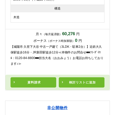
構造
木造
60,276
月々
円
（毎月返済額）
0
ボーナス
円
（ボーナス時加算額）
【城陽市 久世下大谷 中古一戸建て（3LDK・駐車2台）】近鉄大久
保駅徒歩16分・JR新田駅徒歩12分≪本物件のお問合せ■■ﾌﾘｰﾀﾞｲﾔ
ﾙ：0120-84-8800■■担当大名（おおみょう）お電話お待ちしており
ます♪≫
資料請求
検討リスト
に追加
非公開物件