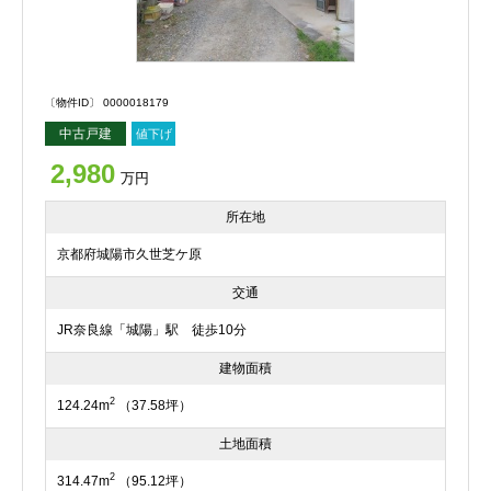
〔物件ID〕 0000018179
中古戸建
値下げ
2,980
万円
所在地
京都府城陽市久世芝ケ原
交通
JR奈良線「城陽」駅 徒歩10分
建物面積
2
124.24m
（37.58坪）
土地面積
2
314.47m
（95.12坪）