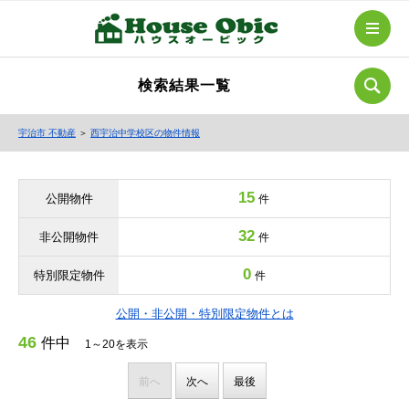
検索結果一覧
宇治市 不動産
＞
西宇治中学校区の物件情報
15
公開物件
件
32
非公開物件
件
0
特別限定物件
件
公開・非公開・特別限定物件とは
46
件中
1～20を表示
前へ
次へ
最後