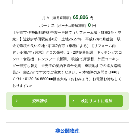
65,806
月々
円
（毎月返済額）
0
ボーナス
円
（ボーナス時加算額）
【宇治市 伊勢田町若林 中古一戸建て（リフォーム済・駐車2台・空
家）】近鉄伊勢田駅徒歩6分 土地26.27坪 平成12年5月建築 駅
近で環境の良い立地・駐車2台可（車種による）【リフォーム内
容：令和7年7月末】クロス張替、1・2階便器新調 キッチンガスコ
ンロ・食洗機・レンジフード新調、1階全て床張替、外壁コーキン
グ一部打ち替え ※売主の契約不適合免責 ※現地までの進入路幅
員が一部2.7ｍですのでご注意ください。≪本物件のお問合せ■■ﾌﾘｰ
ﾀﾞｲﾔﾙ：0120-84-8800■■担当大名（おおみょう）お電話お待ちして
おります♪≫
資料請求
検討リスト
に追加
非公開物件