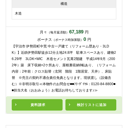
構造
木造
67,189
月々
円
（毎月返済額）
0
ボーナス
円
（ボーナス時加算額）
【宇治市 伊勢田町中荒 中古一戸建て（リフォーム歴あり・3LD
K）】近鉄伊勢田駅徒歩12分土地24.8坪 駐車スペースあり、建物2
6.29坪 3LDK+WIC 木造セメント瓦葺2階建 平成14年9月（200
2年）築 床下収納×2ケ所あり、屋根裏収納8帖あり、（リフォーム
内容：2年前：クロス貼替（玄関 階段 1階居室、天井）、床貼
替 ※売主の契約不適合責任免責となります。現状渡し（設備含
む）※非明示取引≪本物件のお問合せ■■ﾌﾘｰﾀﾞｲﾔﾙ：0120-84-8800■
■担当大名（おおみょう）お電話お待ちしております♪≫
資料請求
検討リスト
に追加