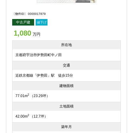
〔物件ID〕 0000017879
中古戸建
値下げ
1,080
万円
所在地
京都府宇治市伊勢田町中ノ田
交通
近鉄京都線「伊勢田」駅 徒歩15分
建物面積
2
77.01m
（23.29坪）
土地面積
2
42.00m
（12.7坪）
築年月