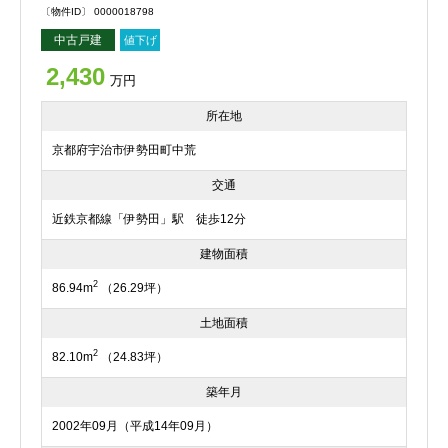
〔物件ID〕 0000018798
中古戸建
値下げ
2,430
万円
所在地
京都府宇治市伊勢田町中荒
交通
近鉄京都線「伊勢田」駅 徒歩12分
建物面積
2
86.94m
（26.29坪）
土地面積
2
82.10m
（24.83坪）
築年月
2002年09月（平成14年09月）