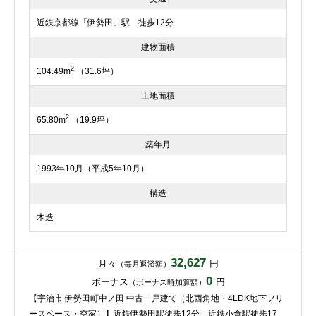
近鉄京都線「伊勢田」駅 徒歩12分
建物面積
2
104.49m
（31.6坪）
土地面積
2
65.80m
（19.9坪）
築年月
1993年10月（平成5年10月）
構造
木造
32,627
月々
円
（毎月返済額）
0
ボーナス
円
（ボーナス時加算額）
【宇治市 伊勢田町中ノ田 中古一戸建て（北西角地・4LDK地下フリ
ースペース・空家）】近鉄伊勢田駅徒歩12分 近鉄小倉駅徒歩17