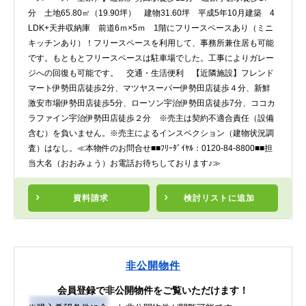
分 土地65.80㎡（19.90坪） 建物31.60坪 平成5年10月建築 4
LDK+天井収納庫 前道6ｍ×5ｍ 1階にフリースペースあり（ミニ
キッチンあり）！フリースペースを利用して、事務所兼住居も可能
です。もともとフリースペースは駐車場でした。工事によりガレー
ジへの回復も可能です。 交通・生活便利 【近隣施設】フレンド
マート伊勢田店徒歩2分、マツヤスーパー伊勢田店徒歩４分、新鮮
激安市場伊勢田店徒歩5分、ローソン宇治伊勢田店徒歩7分、ココカ
ラファイン宇治伊勢田店徒歩２分 ※売主は契約不適合責任（設備
含む）を負いません。※売主によるインスペクション（建物状況調
査）はなし。≪本物件のお問合せ■■ﾌﾘｰﾀﾞｲﾔﾙ：0120-84-8800■■担
当大名（おおみょう）お電話お待ちしております♪≫
資料請求
検討リスト
に追加
非公開物件
会員登録で非公開物件をご覧いただけます！