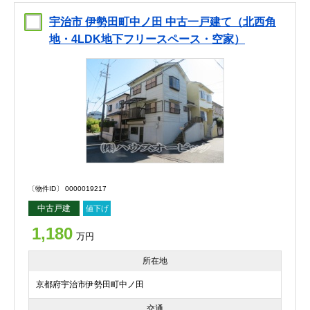
宇治市 伊勢田町中ノ田 中古一戸建て（北西角
地・4LDK地下フリースペース・空家）
〔物件ID〕 0000019217
中古戸建
値下げ
1,180
万円
所在地
京都府宇治市伊勢田町中ノ田
交通