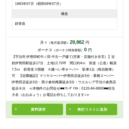
1983年07月（昭和58年07月）
構造
鉄骨造
29,862
月々
円
（毎月返済額）
0
ボーナス
円
（ボーナス時加算額）
【宇治市 伊勢田町中ノ田 中古一戸建て(空家・店舗付き住宅）】近
鉄伊勢田駅徒歩17分 土地12.70坪 間口約4ｍ 前道（公道）幅員
7.5ｍ 鉄骨造３階建 ※建ぺい率オーバー 駐車1台（軽自動車）
可 【近隣施設】マツヤスーパー伊勢田店徒歩3分・業務スーパー
伊勢田店徒歩3分・西小倉幼稚園徒歩3分・ウエルシア宇治小倉西店
徒歩８分 ≪本物件のお問合せ■■ﾌﾘｰﾀﾞｲﾔﾙ：0120-84-8800■■担当
大名（おおみょう）お電話お待ちしております♪≫
資料請求
検討リスト
に追加