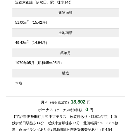
近鉄京都線「伊勢田」駅 徒歩14分
建物面積
2
51.00m
（15.42坪）
土地面積
2
49.42m
（14.94坪）
築年月
1970年05月（昭和45年05月）
構造
木造
18,802
月々
円
（毎月返済額）
0
ボーナス
円
（ボーナス時加算額）
【宇治市 伊勢田町井尻 中古テラス（改装歴あり・駐車1台可）】近
鉄伊勢田駅徒歩14分 近鉄小倉駅徒歩17分 北側幅員5ｍ 3.8ｍ接
道 両面ベランダあり※2階北側部分増改築未登記あり（約4.84