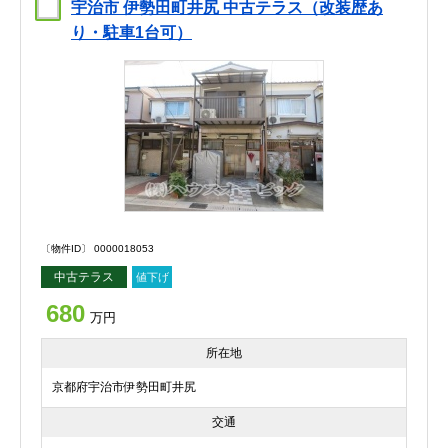
宇治市 伊勢田町井尻 中古テラス（改装歴あ
り・駐車1台可）
〔物件ID〕 0000018053
中古テラス
値下げ
680
万円
所在地
京都府宇治市伊勢田町井尻
交通