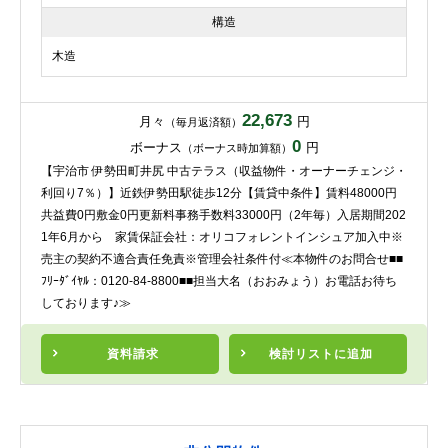
構造
木造
22,673
月々
円
（毎月返済額）
0
ボーナス
円
（ボーナス時加算額）
【宇治市 伊勢田町井尻 中古テラス（収益物件・オーナーチェンジ・
利回り7％）】近鉄伊勢田駅徒歩12分【賃貸中条件】賃料48000円
共益費0円敷金0円更新料事務手数料33000円（2年毎）入居期間202
1年6月から 家賃保証会社：オリコフォレントインシュア加入中※
売主の契約不適合責任免責※管理会社条件付≪本物件のお問合せ■■
ﾌﾘｰﾀﾞｲﾔﾙ：0120-84-8800■■担当大名（おおみょう）お電話お待ち
しております♪≫
資料請求
検討リスト
に追加