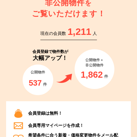
非公開物件
を
ご覧いただけます！
1,211
現在の会員数
人
会員登録で
物件数が
大幅アップ！
公開物件＋
非公開物件
1,862
公開物件
件
537
件
会員登録は無料！
会員専用マイページを作成！
希望条件に合う新着・価格変更物件をメール配