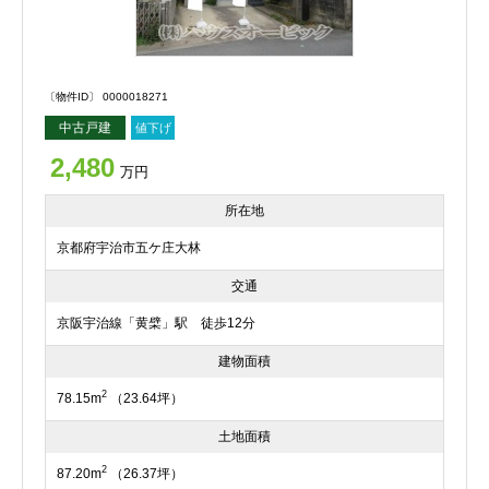
〔物件ID〕 0000018271
中古戸建
値下げ
2,480
万円
所在地
京都府宇治市五ケ庄大林
交通
京阪宇治線「黄檗」駅 徒歩12分
建物面積
2
78.15m
（23.64坪）
土地面積
2
87.20m
（26.37坪）