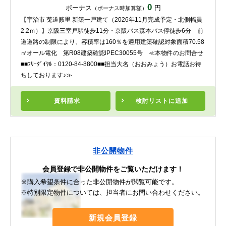
0
ボーナス
円
（ボーナス時加算額）
【宇治市 莵道籔里 新築一戸建て（2026年11月完成予定・北側幅員
2.2ｍ）】京阪三室戸駅徒歩11分・京阪バス森本バス停徒歩6分 前
道道路の制限により、容積率は160％を適用建築確認対象面積70.58
㎡オール電化 第R08建築確認IPEC30055号 ≪本物件のお問合せ
■■ﾌﾘｰﾀﾞｲﾔﾙ：0120-84-8800■■担当大名（おおみょう）お電話お待
ちしております♪≫
資料請求
検討リスト
に追加
非公開物件
会員登録で非公開物件をご覧いただけます！
※購入希望条件に合った非公開物件が閲覧可能です。
※特別限定物件については、担当者にお問い合わせください。
新規会員登録