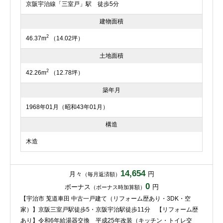
京阪宇治線「三室戸」駅 徒歩5分
建物面積
2
46.37m
（14.02坪）
土地面積
2
42.26m
（12.78坪）
築年月
1968年01月（昭和43年01月）
構造
木造
14,654
月々
円
（毎月返済額）
0
ボーナス
円
（ボーナス時加算額）
【宇治市 莵道車田 中古一戸建て（リフォーム歴あり・3DK・空
家）】京阪三室戸駅徒歩5・京阪宇治駅徒歩11分 【リフォーム歴
あり】令和6年給湯器交換 平成25年改装（キッチン・トイレ交