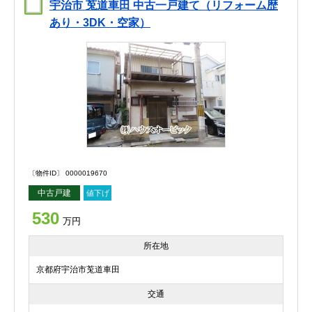
宇治市 莵道車田 中古一戸建て（リフォーム歴
あり・3DK・空家）
〔物件ID〕 0000019670
中古戸建
値下げ
530
万円
所在地
京都府宇治市莵道車田
交通