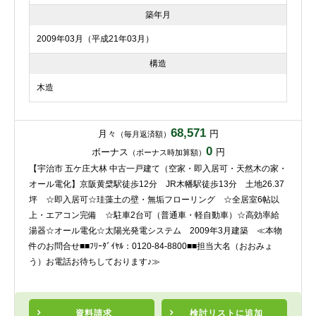
築年月
2009年03月（平成21年03月）
構造
木造
68,571
月々
円
（毎月返済額）
0
ボーナス
円
（ボーナス時加算額）
【宇治市 五ケ庄大林 中古一戸建て（空家・即入居可・天然木の家・
オール電化】京阪黄檗駅徒歩12分 JR木幡駅徒歩13分 土地26.37
坪 ☆即入居可☆珪藻土の壁・無垢フローリング ☆全居室6帖以
上・エアコン完備 ☆駐車2台可（普通車・軽自動車）☆高効率給
湯器☆オール電化☆太陽光発電システム 2009年3月建築 ≪本物
件のお問合せ■■ﾌﾘｰﾀﾞｲﾔﾙ：0120-84-8800■■担当大名（おおみょ
う）お電話お待ちしております♪≫
資料請求
検討リスト
に追加