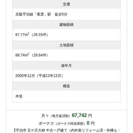
交通
京阪宇治線「黄檗」駅 徒歩5分
建物面積
2
87.77m
（26.55坪）
土地面積
2
88.74m
（26.84坪）
築年月
2000年12月（平成12年12月）
構造
木造
67,742
月々
円
（毎月返済額）
0
ボーナス
円
（ボーナス時加算額）
【宇治市 五ケ庄大林 中古一戸建て（内外装リフォーム済・外構も・