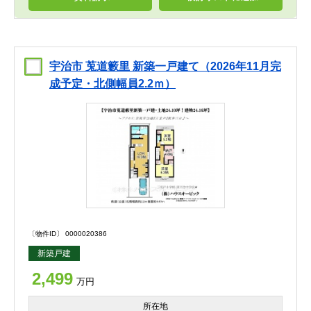
宇治市 莵道籔里 新築一戸建て（2026年11月完
成予定・北側幅員2.2ｍ）
〔物件ID〕 0000020386
新築戸建
2,499
万円
所在地