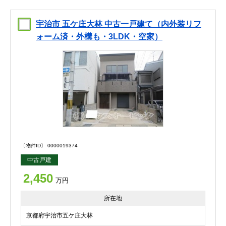
宇治市 五ケ庄大林 中古一戸建て（内外装リフ
ォーム済・外構も・3LDK・空家）
〔物件ID〕 0000019374
中古戸建
2,450
万円
所在地
京都府宇治市五ケ庄大林