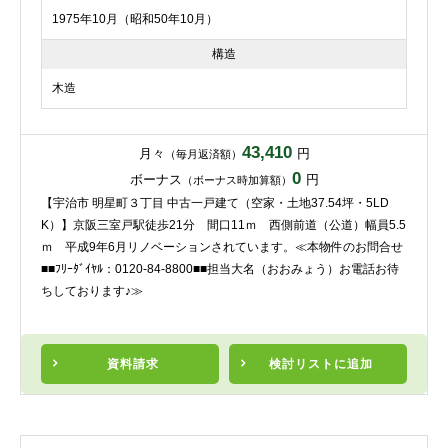
1975年10月（昭和50年10月）
構造
木造
43,410
月々
円
（毎月返済額）
0
ボーナス
円
（ボーナス時加算額）
【宇治市 明星町３丁目 中古一戸建て（空家・土地37.54坪・5LD
K）】京阪三室戸駅徒歩21分 間口11ｍ 西側前道（公道）幅員5.5
ｍ 平成9年6月リノベーションされています。≪本物件のお問合せ
■■ﾌﾘｰﾀﾞｲﾔﾙ：0120-84-8800■■担当大名（おおみょう）お電話お待
ちしております♪≫
資料請求
検討リスト
に追加