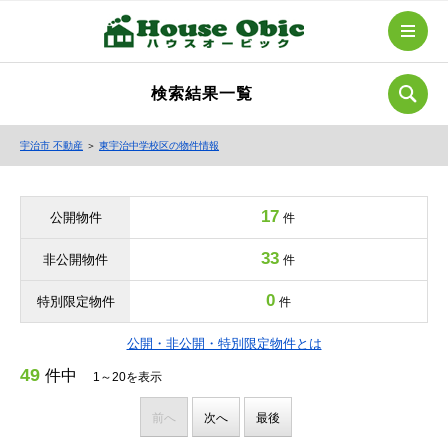
検索結果一覧
宇治市 不動産
＞
東宇治中学校区の物件情報
17
公開物件
件
33
非公開物件
件
0
特別限定物件
件
公開・非公開・特別限定物件とは
49
件中
1～20を表示
前へ
次へ
最後