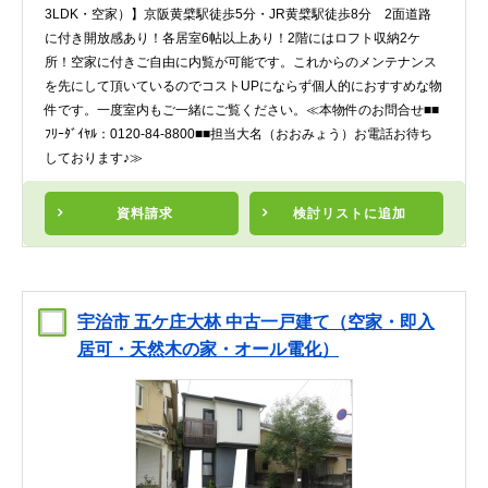
3LDK・空家）】京阪黄檗駅徒歩5分・JR黄檗駅徒歩8分 2面道路
に付き開放感あり！各居室6帖以上あり！2階にはロフト収納2ケ
所！空家に付きご自由に内覧が可能です。これからのメンテナンス
を先にして頂いているのでコストUPにならず個人的におすすめな物
件です。一度室内もご一緒にご覧ください。≪本物件のお問合せ■■
ﾌﾘｰﾀﾞｲﾔﾙ：0120-84-8800■■担当大名（おおみょう）お電話お待ち
しております♪≫
資料請求
検討リスト
に追加
宇治市 五ケ庄大林 中古一戸建て（空家・即入
居可・天然木の家・オール電化）