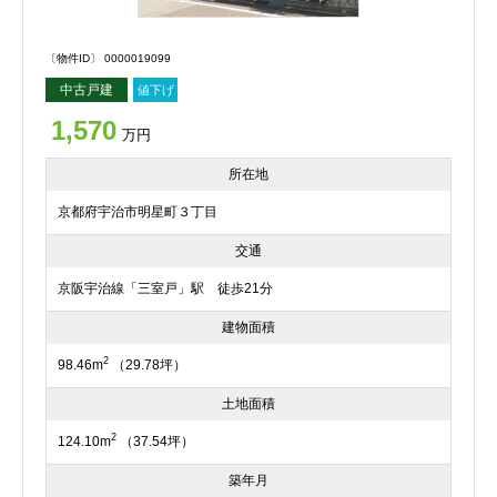
〔物件ID〕 0000019099
中古戸建
値下げ
1,570
万円
所在地
京都府宇治市明星町３丁目
交通
京阪宇治線「三室戸」駅 徒歩21分
建物面積
2
98.46m
（29.78坪）
土地面積
2
124.10m
（37.54坪）
築年月