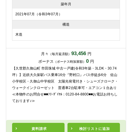
築年月
2021年07月（令和3年07月）
構造
木造
93,456
月々
円
（毎月返済額）
0
ボーナス
円
（ボーナス時加算額）
【久世郡久御山町 市田珠城 中古一戸建(令和3年築・3LDK・30.74
坪）】近鉄大久保駅バス乗車16分『野村口』バス停徒歩6分 佐山
小学校区・久御山中学校区 太陽光発電付き・シューズクローク・
ウォークインクローゼット 普通車2台駐車可・エアコン１台あり
≪本物件のお問合せ■■ﾌﾘｰﾀﾞｲﾔﾙ：0120-84-8800■■お電話お待ちし
ております♪≫
資料請求
検討リスト
に追加