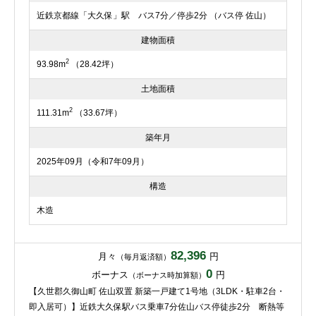
近鉄京都線「大久保」駅 バス7分／停歩2分 （バス停 佐山）
建物面積
2
93.98m
（28.42坪）
土地面積
2
111.31m
（33.67坪）
築年月
2025年09月（令和7年09月）
構造
木造
82,396
月々
円
（毎月返済額）
0
ボーナス
円
（ボーナス時加算額）
【久世郡久御山町 佐山双置 新築一戸建て1号地（3LDK・駐車2台・
即入居可）】近鉄大久保駅バス乗車7分佐山バス停徒歩2分 断熱等