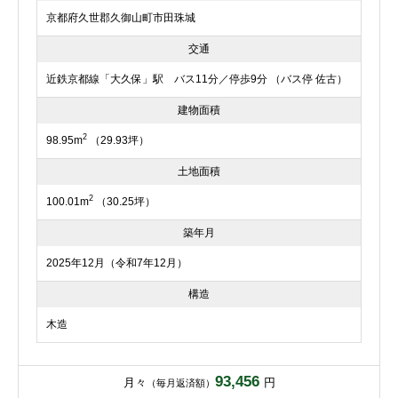
京都府久世郡久御山町市田珠城
交通
近鉄京都線「大久保」駅 バス11分／停歩9分 （バス停 佐古）
建物面積
2
98.95m
（29.93坪）
土地面積
2
100.01m
（30.25坪）
築年月
2025年12月（令和7年12月）
構造
木造
93,456
月々
円
（毎月返済額）