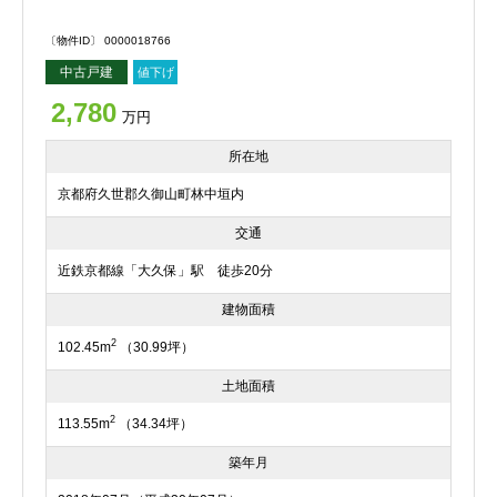
〔物件ID〕 0000018766
中古戸建
値下げ
2,780
万円
所在地
京都府久世郡久御山町林中垣内
交通
近鉄京都線「大久保」駅 徒歩20分
建物面積
2
102.45m
（30.99坪）
土地面積
2
113.55m
（34.34坪）
築年月