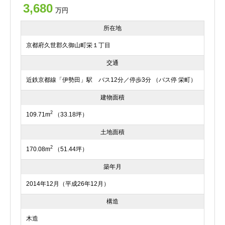
3,680
万円
所在地
京都府久世郡久御山町栄１丁目
交通
近鉄京都線「伊勢田」駅 バス12分／停歩3分 （バス停 栄町）
建物面積
2
109.71m
（33.18坪）
土地面積
2
170.08m
（51.44坪）
築年月
2014年12月（平成26年12月）
構造
木造