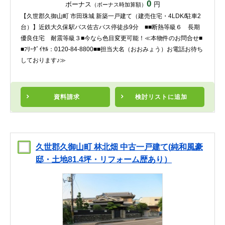
0
ボーナス
円
（ボーナス時加算額）
【久世郡久御山町 市田珠城 新築一戸建て（建売住宅・4LDK/駐車2
台）】近鉄大久保駅バス佐古バス停徒歩9分 ■■断熱等級６ 長期
優良住宅 耐震等級３■今なら色目変更可能！≪本物件のお問合せ■
■ﾌﾘｰﾀﾞｲﾔﾙ：0120-84-8800■■担当大名（おおみょう）お電話お待ち
しております♪≫
資料請求
検討リスト
に追加
久世郡久御山町 林北畑 中古一戸建て(純和風豪
邸・土地81.4坪・リフォーム歴あり）