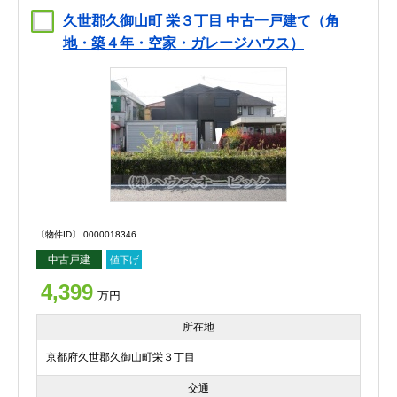
久世郡久御山町 栄３丁目 中古一戸建て（角
地・築４年・空家・ガレージハウス）
〔物件ID〕 0000018346
中古戸建
値下げ
4,399
万円
所在地
京都府久世郡久御山町栄３丁目
交通