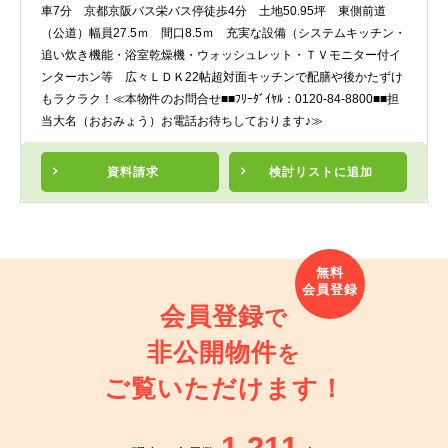
車7分 京都京阪バス栄バス停徒歩4分 土地50.95坪 東側前道
（公道）幅員27.5ｍ 間口8.5ｍ 充実な設備（システムキッチン・
追い炊き機能・浴室乾燥機・ウォッシュレット・ＴＶモニター付イ
ンターホン等 広々ＬＤＫ22帖超対面キッチンで配膳や後かたずけ
もラクラク！≪本物件のお問合せ■■ﾌﾘｰﾀﾞｲﾔﾙ：0120-84-8800■■担
当大名（おおみょう）お電話お待ちしております♪≫
資料請求
検討リスト
に追加
会員登録
で
非公開物件
を
ご覧いただけます！
1,211