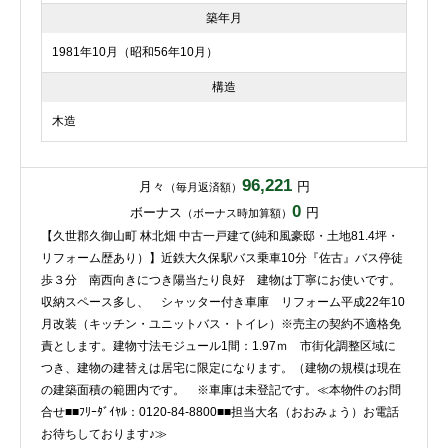
築年月
1981年10月（昭和56年10月）
構造
木造
96,221
月々
円
（毎月返済額）
0
ボーナス
円
（ボーナス時加算額）
【久世郡久御山町 林北畑 中古一戸建て(純和風豪邸・土地81.4坪・
リフォーム歴あり）】近鉄大久保駅バス乗車10分『佐古』バス停徒
歩３分 南西向きにつき陽当たり良好 建物は丁寧にお使いです。
収納スペース多し、 シャッター付き車庫 リフォーム平成22年10
月改装（キッチン・ユニットバス・トイレ）※売主の契約不適格免
責とします。建物寸法モジュール1間：1.97ｍ 市街化調整区域に
つき、建物の建替えは居宅に限定になります。（建物の規模は現在
の建築面積の範囲内です。 ※車庫は未登記です。≪本物件のお問
合せ■■ﾌﾘｰﾀﾞｲﾔﾙ：0120-84-8800■■担当大名（おおみょう）お電話
お待ちしております♪≫