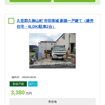
久世郡久御山町 市田珠城 新築一戸建て（建売
住宅・4LDK/駐車2台）
〔物件ID〕 0000019036
新築戸建
値下げ
3,380
万円
所在地