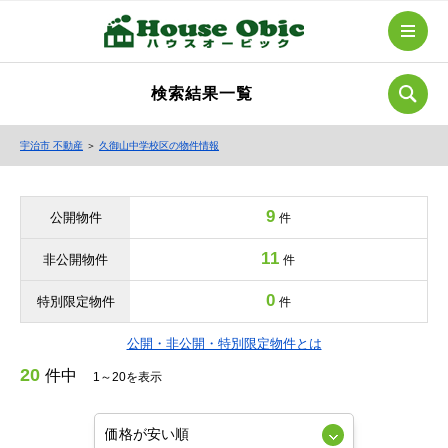
検索結果一覧
宇治市 不動産
＞
久御山中学校区の物件情報
9
公開物件
件
11
非公開物件
件
0
特別限定物件
件
公開・非公開・特別限定物件とは
20
件中
1～20を表示