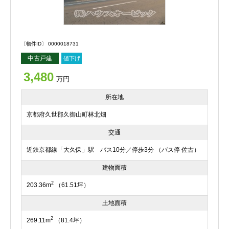
〔物件ID〕 0000018731
中古戸建
値下げ
3,480
万円
所在地
京都府久世郡久御山町林北畑
交通
近鉄京都線「大久保」駅 バス10分／停歩3分 （バス停 佐古）
建物面積
2
203.36m
（61.51坪）
土地面積
2
269.11m
（81.4坪）