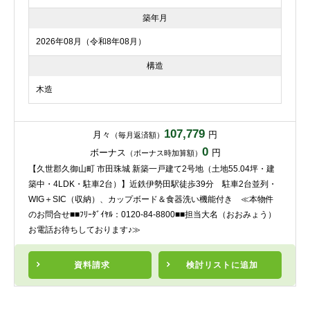
築年月
2026年08月（令和8年08月）
構造
木造
107,779
月々
円
（毎月返済額）
0
ボーナス
円
（ボーナス時加算額）
【久世郡久御山町 市田珠城 新築一戸建て2号地（土地55.04坪・建
築中・4LDK・駐車2台）】近鉄伊勢田駅徒歩39分 駐車2台並列・
WIG＋SIC（収納）、カップボード＆食器洗い機能付き ≪本物件
のお問合せ■■ﾌﾘｰﾀﾞｲﾔﾙ：0120-84-8800■■担当大名（おおみょう）
お電話お待ちしております♪≫
資料請求
検討リスト
に追加