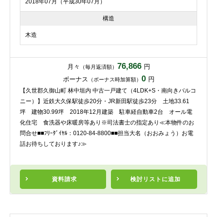
2018年07月（平成30年07月）
構造
木造
76,866
月々
円
（毎月返済額）
0
ボーナス
円
（ボーナス時加算額）
【久世郡久御山町 林中垣内 中古一戸建て（4LDK+S・南向きバルコ
ニー）】近鉄大久保駅徒歩20分・JR新田駅徒歩23分 土地33.61
坪 建物30.99坪 2018年12月建築 駐車経自動車2台 オール電
化住宅 食洗器や床暖房等あり※司法書士の指定あり≪本物件のお
問合せ■■ﾌﾘｰﾀﾞｲﾔﾙ：0120-84-8800■■担当大名（おおみょう）お電
話お待ちしております♪≫
資料請求
検討リスト
に追加