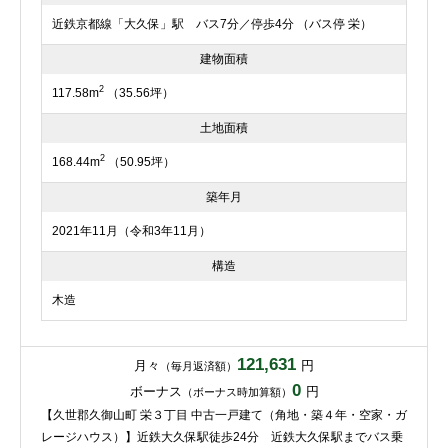
近鉄京都線「大久保」駅 バス7分／停歩4分 （バス停 栄）
建物面積
2
117.58m
（35.56坪）
土地面積
2
168.44m
（50.95坪）
築年月
2021年11月（令和3年11月）
構造
木造
121,631
月々
円
（毎月返済額）
0
ボーナス
円
（ボーナス時加算額）
【久世郡久御山町 栄３丁目 中古一戸建て（角地・築４年・空家・ガ
レージハウス）】近鉄大久保駅徒歩24分 近鉄大久保駅までバス乗