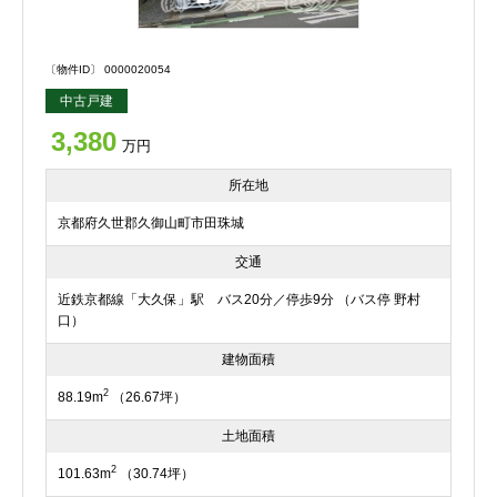
〔物件ID〕 0000020054
中古戸建
3,380
万円
所在地
京都府久世郡久御山町市田珠城
交通
近鉄京都線「大久保」駅 バス20分／停歩9分 （バス停 野村
口）
建物面積
2
88.19m
（26.67坪）
土地面積
2
101.63m
（30.74坪）