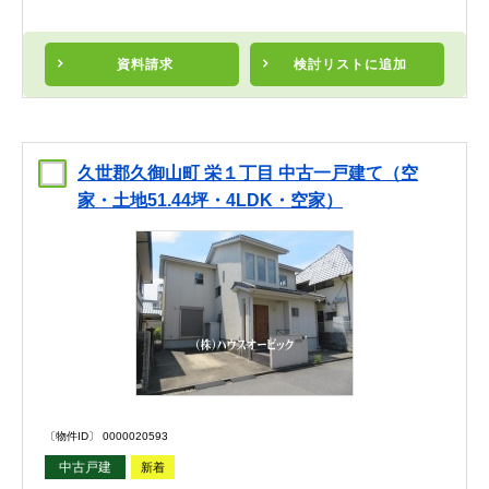
資料請求
検討リスト
に追加
久世郡久御山町 栄１丁目 中古一戸建て（空
家・土地51.44坪・4LDK・空家）
〔物件ID〕 0000020593
中古戸建
新着