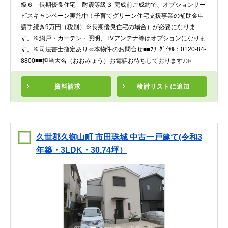
級６ 長期優良住宅 耐震等級３ 完成前ご成約で、オプションサー
ビスキャンペーン実施中！子育てグリーン住宅支援事業の補助金申
請手続き9万円（税別）※長期優良住宅の場合）が必要になりま
す。※網戸・カーテン・照明、TVアンテナ等はオプションになりま
す。※司法書士指定あり≪本物件のお問合せ■■ﾌﾘｰﾀﾞｲﾔﾙ：0120-84-
8800■■担当大名（おおみょう）お電話お待ちしております♪≫
資料請求
検討リスト
に追加
久世郡久御山町 市田珠城 中古一戸建て(令和3
年築・3LDK・30.74坪）