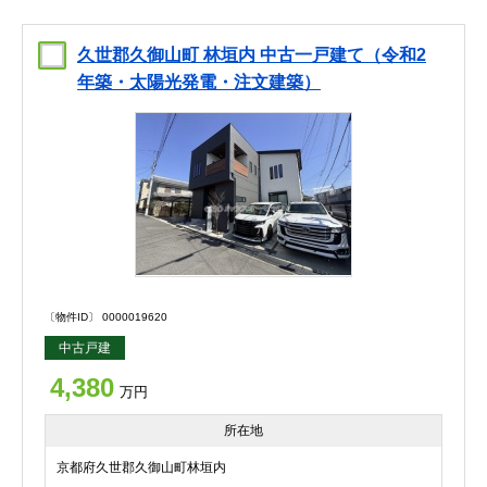
久世郡久御山町 林垣内 中古一戸建て（令和2
年築・太陽光発電・注文建築）
〔物件ID〕 0000019620
中古戸建
4,380
万円
所在地
京都府久世郡久御山町林垣内