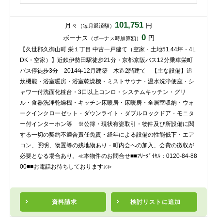
101,751
月々
円
（毎月返済額）
0
ボーナス
円
（ボーナス時加算額）
【久世郡久御山町 栄１丁目 中古一戸建て（空家・土地51.44坪・4L
DK・空家）】近鉄伊勢田駅徒歩21分・京都京阪バス12分乗車栄町
バス停徒歩3分 2014年12月建築 木造2階建て 【主な設備】追
炊機能・浴室暖房・浴室乾燥機・ミストサウナ・温水洗浄便座・シ
ャワー付洗面化粧台・3口以上コンロ・システムキッチン・グリ
ル・食器洗浄乾燥機・キッチン床暖房・床暖房・全居室収納・ウォ
ークインクローゼット・ダウンライト・ダブルロックドア・モニタ
ー付インターホン等 ※公簿・現状有姿取引・物件及び所設備に関
する一切の契約不適合責任免責・経年による設備の性能低下・エア
コン、照明、物置等の残地物あり・町内会への加入、会費の徴収が
必要となる場合あり。≪本物件のお問合せ■■ﾌﾘｰﾀﾞｲﾔﾙ：0120-84-88
00■■お電話お待ちしております♪≫
資料請求
検討リスト
に追加