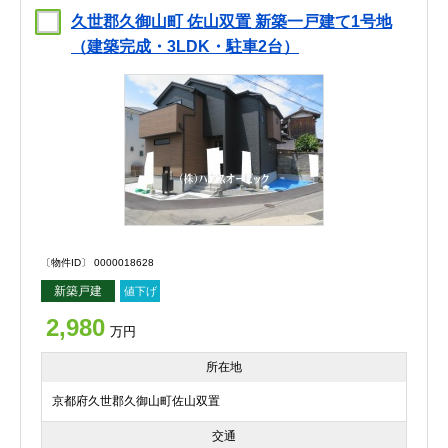
久世郡久御山町 佐山双置 新築一戸建て1号地
（建築完成・3LDK・駐車2台）
〔物件ID〕 0000018628
新築戸建
値下げ
2,980
万円
所在地
京都府久世郡久御山町佐山双置
交通