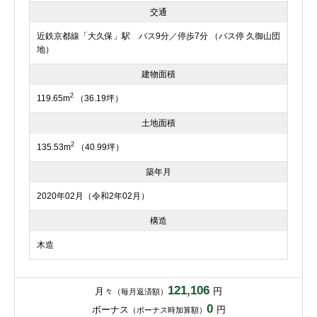
交通
近鉄京都線「大久保」駅 バス9分／停歩7分 （バス停 久御山団
地）
建物面積
2
119.65m
（36.19坪）
土地面積
2
135.53m
（40.99坪）
築年月
2020年02月（令和2年02月）
構造
木造
121,106
月々
円
（毎月返済額）
0
ボーナス
円
（ボーナス時加算額）