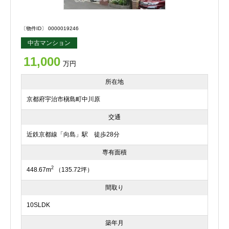
〔物件ID〕 0000019246
中古マンション
11,000
万円
所在地
京都府宇治市槇島町中川原
交通
近鉄京都線「向島」駅 徒歩28分
専有面積
2
448.67m
（135.72坪）
間取り
10SLDK
築年月