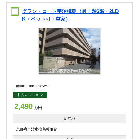
グラン・コート宇治槇島（最上階6階・2LD
K・ペット可・空家）
〔物件ID〕 0000020525
中古マンション
2,490
万円
所在地
京都府宇治市槇島町落合