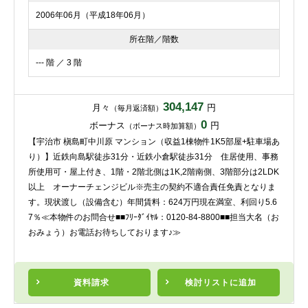
2006年06月（平成18年06月）
所在階／階数
--- 階 ／ 3 階
304,147
月々
円
（毎月返済額）
0
ボーナス
円
（ボーナス時加算額）
【宇治市 槇島町中川原 マンション（収益1棟物件1K5部屋+駐車場あ
り）】近鉄向島駅徒歩31分・近鉄小倉駅徒歩31分 住居使用、事務
所使用可・屋上付き、1階・2階北側は1K,2階南側、3階部分は2LDK
以上 オーナーチェンジビル※売主の契約不適合責任免責となりま
す。現状渡し（設備含む）年間賃料：624万円現在満室、利回り5.6
7％≪本物件のお問合せ■■ﾌﾘｰﾀﾞｲﾔﾙ：0120-84-8800■■担当大名（お
おみょう）お電話お待ちしております♪≫
資料請求
検討リスト
に追加