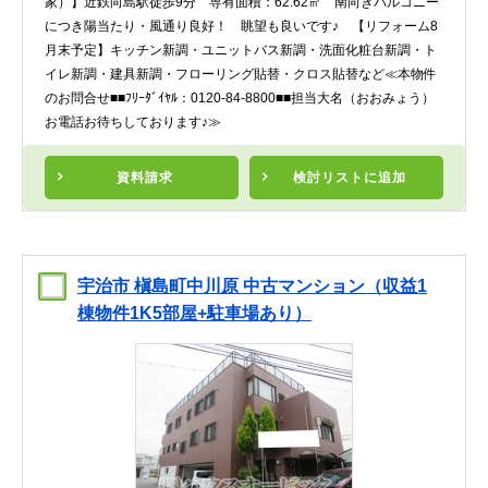
家）】近鉄向島駅徒歩9分 専有面積：62.62㎡ 南向きバルコニー
につき陽当たり・風通り良好！ 眺望も良いです♪ 【リフォーム8
月末予定】キッチン新調・ユニットバス新調・洗面化粧台新調・ト
イレ新調・建具新調・フローリング貼替・クロス貼替など≪本物件
のお問合せ■■ﾌﾘｰﾀﾞｲﾔﾙ：0120-84-8800■■担当大名（おおみょう）
お電話お待ちしております♪≫
資料請求
検討リスト
に追加
宇治市 槇島町中川原 中古マンション（収益1
棟物件1K5部屋+駐車場あり）