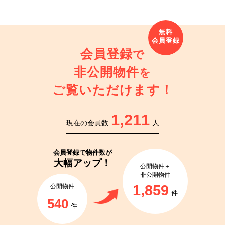
会員登録
で
非公開物件
を
ご覧いただけます！
1,211
現在の会員数
人
会員登録で
物件数が
大幅アップ！
公開物件＋
非公開物件
1,859
公開物件
件
540
件