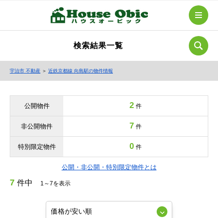
検索結果一覧
宇治市 不動産
＞
近鉄京都線 向島駅の物件情報
2
公開物件
件
7
非公開物件
件
0
特別限定物件
件
公開・非公開・特別限定物件とは
7
件中
1～7を表示