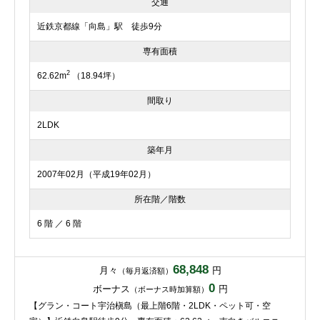
交通
近鉄京都線「向島」駅 徒歩9分
専有面積
2
62.62m
（18.94坪）
間取り
2LDK
築年月
2007年02月（平成19年02月）
所在階／階数
6 階 ／ 6 階
68,848
月々
円
（毎月返済額）
0
ボーナス
円
（ボーナス時加算額）
【グラン・コート宇治槇島（最上階6階・2LDK・ペット可・空