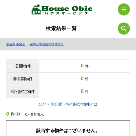
検索結果一覧
宇治市 不動産
＞
富野小学校区の物件情報
0
公開物件
件
0
非公開物件
件
0
特別限定物件
件
公開・非公開・特別限定物件とは
0
件中
0～0を表示
該当する物件はございません。