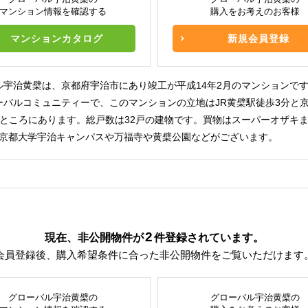
マンション情報を確認する
購入をお考えのお客様
マンションカタログ
新規会員登録
ル宇治黄檗は、京都府宇治市にあり竣工が平成14年2月のマンションで
ーバルコミュニティーで、このマンションの立地はJR黄檗駅徒歩3分と
のところにあります。総戸数は32戸の建物です。買物はスーパーオザキま
は京都大学宇治キャンパスや万福寺や黄檗公園などがございます。
2
現在、非公開物件が
件
登録されています。
会員登録後、購入希望条件に合った非公開物件をご覧いただけます
グローバル宇治黄檗の
グローバル宇治黄檗の