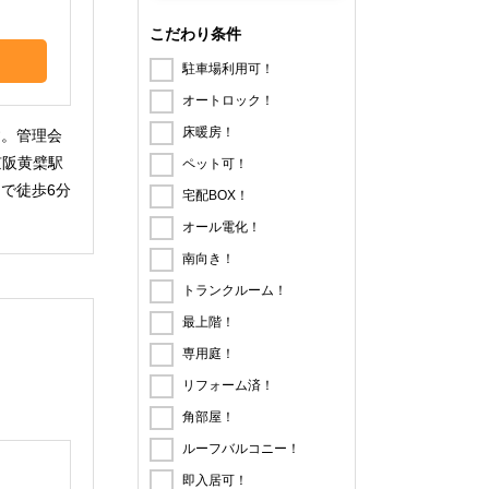
こだわり条件
駐車場利用可！
オートロック！
床暖房！
す。管理会
京阪黄檗駅
ペット可！
で徒歩6分
宅配BOX！
オール電化！
南向き！
トランクルーム！
最上階！
専用庭！
リフォーム済！
。
角部屋！
ルーフバルコニー！
即入居可！