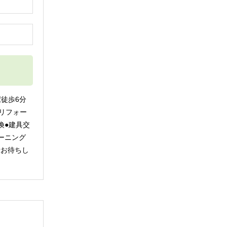
円
徒歩6分
旬リフォー
換●建具交
リーニング
電話お待ちし