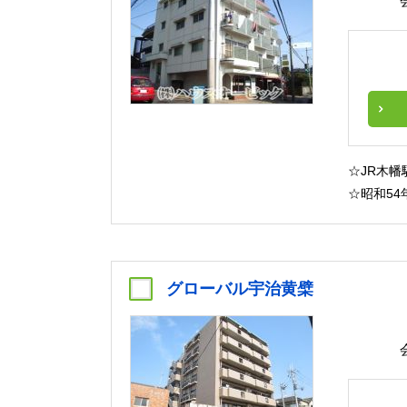
☆JR木
☆昭和54
グローバル宇治黄檗