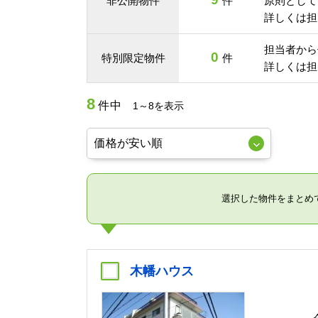
非公開物件
件
原則として
詳しくは担
担当者から
0
特別限定物件
件
詳しくは担
8
件中
1～8を表示
選択した物件をまとめ
木幡ハウス