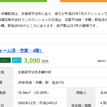
ン木幡駅前は、京都府宇治市にあり、竣工が平成21年7月のマンション
備建設株式会社でこのマンションの立地は、京阪宇治線「木幡」駅徒歩2
木幡」駅徒歩4分のところにあります。総戸数は217件の建物です。
ォーム済・空家・4階）
3,090
ション
値下げ
万円
〔物件ID〕 
在地
京都府宇治市木幡中村
通
JR奈良線「木幡」駅 徒歩7分
2
面積
76.98m
（23.28坪）
間取り
3LD
2002年12月（平成14年12
4 階
年月
所在階／階数