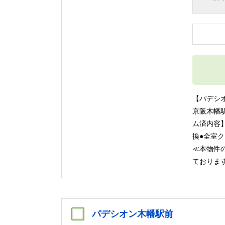
【パデシ
京阪木幡駅
ム済内容
換●全室
≪本物件の
ております
パデシオン木幡駅前