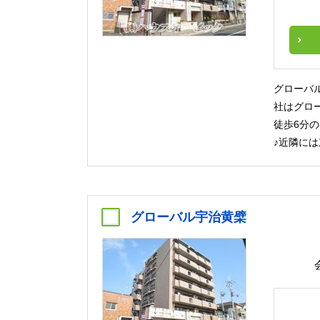
グローバ
社はグロ
徒歩6分
♪近隣に
グローバル宇治黄檗