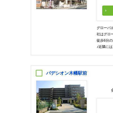
グローバ
社はグロ
徒歩6分
♪近隣に
パデシオン木幡駅前