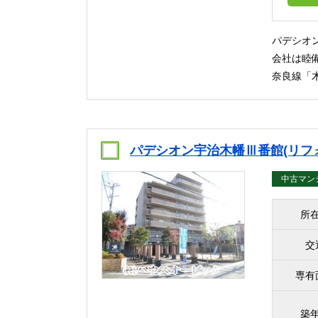
パデシオ
会社は睦
奈良線「
パデシオン宇治木幡Ⅲ番館(リフ
中古マン
所
交
専有
築