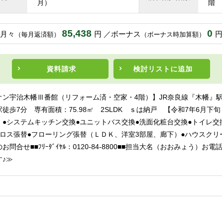
月）
階
85,438
0
月々
円
ボーナス
（毎月返済額）
（ボーナス時加算額）
資料請求
検討リスト
に追加
オン宇治木幡Ⅲ番館（リフォーム済・空家・4階）】JR奈良線『木幡』駅
徒歩7分 専有面積：75.98㎡ 2SLDK ｓは納戸 【令和7年6月下
】●システムキッチン交換●ユニットバス交換●洗面化粧台交換●トイレ交
クロス張替●フローリング張替（ＬＤＫ、洋室3部屋、廊下）●ハウスク
お問合せ■■ﾌﾘｰﾀﾞｲﾔﾙ：0120-84-8800■■担当大名（おおみょう）お
♪≫