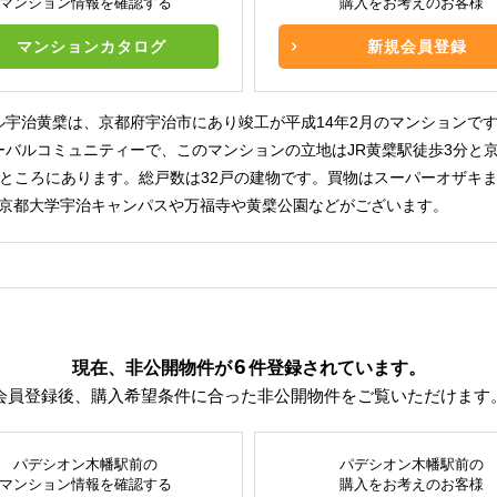
マンション情報を確認する
購入をお考えのお客様
マンションカタログ
新規会員登録
ル宇治黄檗は、京都府宇治市にあり竣工が平成14年2月のマンションで
ーバルコミュニティーで、このマンションの立地はJR黄檗駅徒歩3分と
のところにあります。総戸数は32戸の建物です。買物はスーパーオザキま
は京都大学宇治キャンパスや万福寺や黄檗公園などがございます。
6
現在、非公開物件が
件
登録されています。
会員登録後、購入希望条件に合った非公開物件をご覧いただけます
パデシオン木幡駅前の
パデシオン木幡駅前の
マンション情報を確認する
購入をお考えのお客様