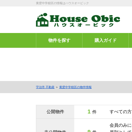
黄檗中学校区の情報はハウスオービック
物件を探す
購入ガイド
宇治市 不動産
＞
黄檗中学校区の物件情報
1
公開物件
すべての方
件
会員のみに
9