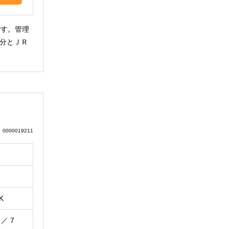
です。管理
分とＪＲ
0000019211
K
 ／ 7