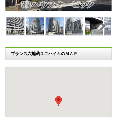
N
ext
ブランズ六地蔵ユニハイムのＭＡＰ