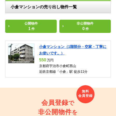
小倉マンションの売り出し物件一覧
公開物件
非公開物件
1
0
件
件
小倉マンション（1階部分・空家・丁寧に
お使いです。）
550
万円
京都府宇治市小倉町西山
近鉄京都線「小倉」駅 徒歩11分
会員登録
で
非公開物件
を