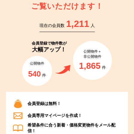
ご覧いただけます！
1,211
現在の会員数
人
会員登録で
物件数が
大幅アップ！
公開物件＋
非公開物件
1,865
公開物件
件
540
件
会員登録は無料！
会員専用マイページを作成！
希望条件に合う新着・価格変更物件をメール配
信！