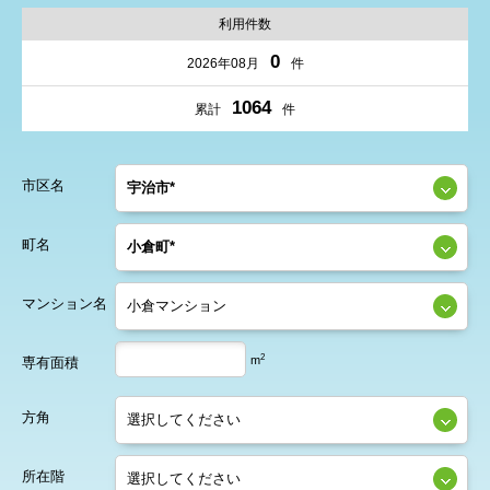
利用件数
0
2026年08月
件
1064
累計
件
市区名
町名
マンション名
2
m
専有面積
方角
所在階