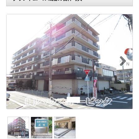
N
ext