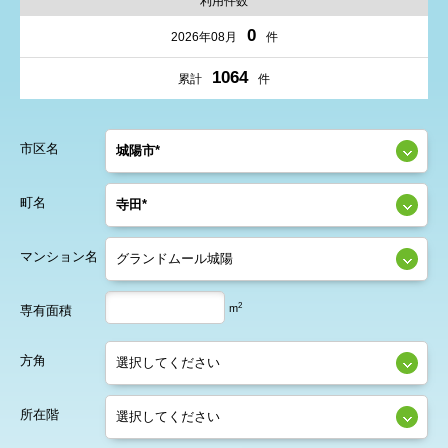
利用件数
0
2026年08月
件
1064
累計
件
市区名
町名
マンション名
2
m
専有面積
方角
所在階