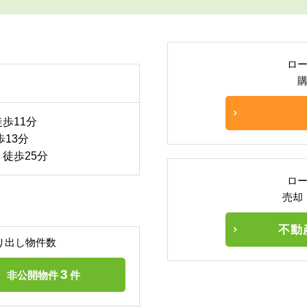
ロ
歩11分
歩13分
徒歩25分
ロ
売却
不動
り出し物件数
3
非公開物件
件