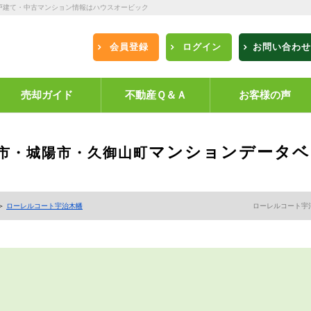
戸建て・中古マンション情報はハウスオービック
会員登録
ログイン
お問い合わせ
売却ガイド
不動産Ｑ＆Ａ
お客様の声
マンションデータベ
市・城陽市・久御山町
＞
ローレルコート宇治木幡
ローレルコート宇