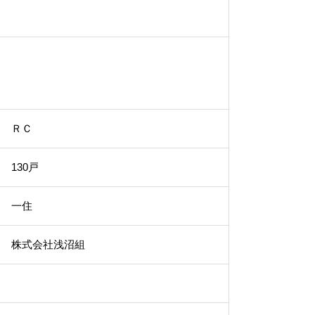
ＲＣ
130戸
一住
株式会社浅沼組