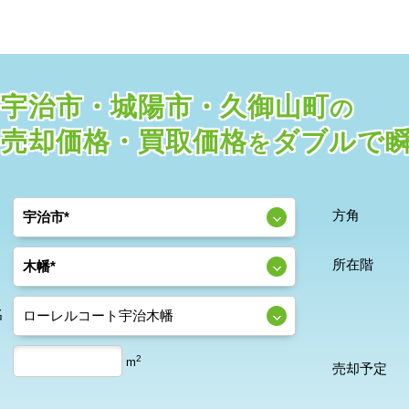
宇治市・城陽市・久御山町
の
売却価格・
買取価格
ダブルで
を
方角
所在階
名
2
m
売却予定