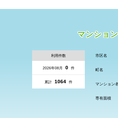
マンション
市区名
利用件数
0
2026年08月
件
町名
1064
累計
件
マンション
専有面積