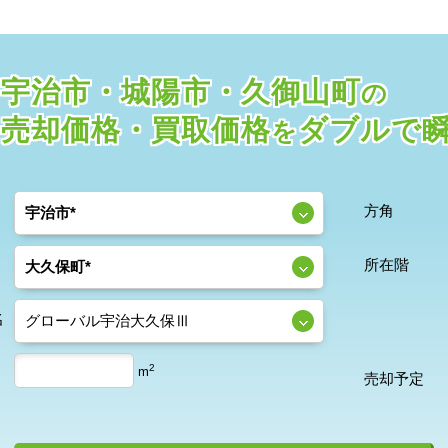
宇治市・城陽市・久御山町
の
売却価格・
買取価格
ダブルで
を
方角
所在階
名
2
m
売却予定