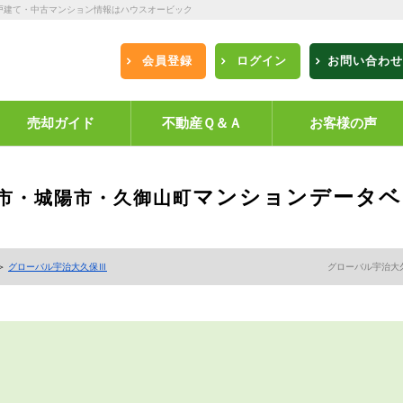
戸建て・中古マンション情報はハウスオービック
会員登録
ログイン
お問い合わせ
売却ガイド
不動産Ｑ＆Ａ
お客様の声
マンションデータベ
市・城陽市・久御山町
＞
グローバル宇治大久保Ⅲ
グローバル宇治大