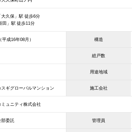
大久保」駅 徒歩6分
新田」駅 徒歩11分
月（平成16年08月）
構造
総戸数
用途地域
カスギグローバルマンション
施工会社
コミュニティ株式会社
全部委託
管理員