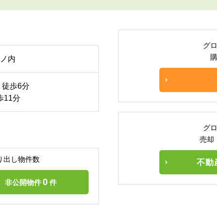
グ
ノ内
 徒歩6分
歩11分
グ
売却
り出し物件数
不動
0
非公開物件
件