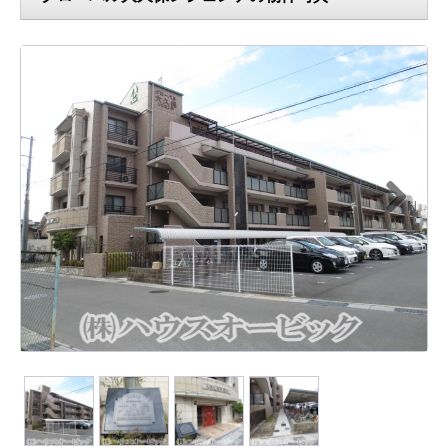
N
ext