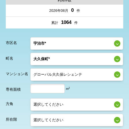
利用件数
0
2026年08月
件
1064
累計
件
市区名
町名
マンション名
2
m
専有面積
方角
所在階