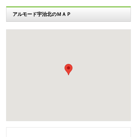
アルモード宇治北のＭＡＰ