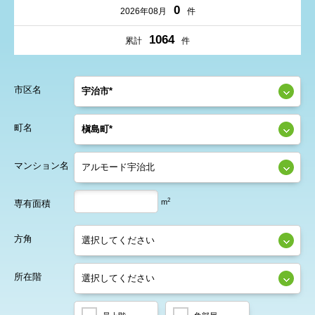
0
2026年08月
件
1064
累計
件
市区名
町名
マンション名
2
m
専有面積
方角
所在階