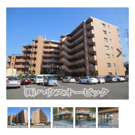
N
ext