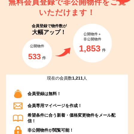
無料会員登録で非公開物件を
ご覧
いただけます！
会員登録で
物件数が
大幅アップ！
公開物件＋
非公開物件
1,853
公開物件
件
533
件
現在の会員数
1,211
人
会員登録は無料！
会員専用マイページを作成！
希望条件に合う新着・価格変更物件をメール配
信！
非公開物件が閲覧可能！