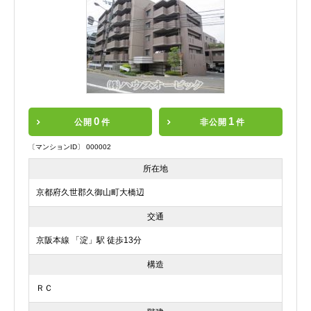
0
1
公開
件
非公開
件
〔マンションID〕 000002
所在地
京都府久世郡久御山町大橋辺
交通
京阪本線 「淀」駅 徒歩13分
構造
ＲＣ