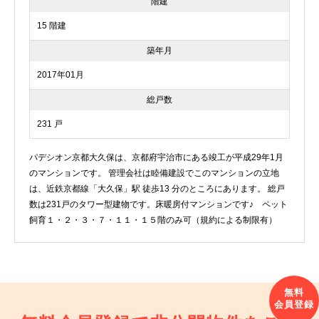
階建
15 階建
築年月
2017年01月
総戸数
231 戸
パデシオン京都大久保は、京都府宇治市にある竣工が平成29年1月
のマンションです。 管理会社は睦備建設でこのマンションの立地
は、近鉄京都線「大久保」駅 徒歩13 分のところにあります。 総戸
数は231戸のタワー型建物です。床暖房付マンションです♪ ペット
飼育１・２・３・７・１１・１５階のみ可（規約による制限有）