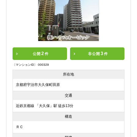
2
3
公開
件
非公開
件
〔マンションID〕 000329
所在地
京都府宇治市大久保町田原
交通
近鉄京都線 「大久保」駅 徒歩13分
構造
ＲＣ