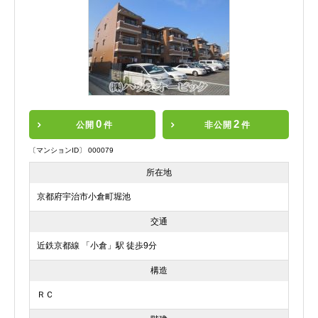
0
2
公開
件
非公開
件
〔マンションID〕 000079
所在地
京都府宇治市小倉町堀池
交通
近鉄京都線 「小倉」駅 徒歩9分
構造
ＲＣ