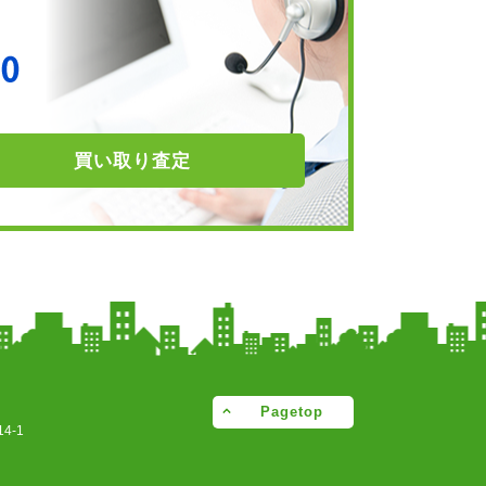
買い取り
査定
Pagetop
4-1