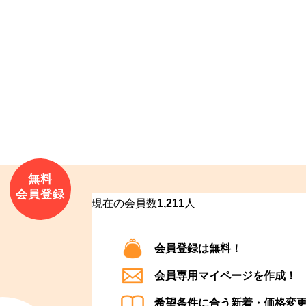
現在の会員数
1,211
人
会員登録は無料！
会員専用マイページを作成！
希望条件に合う新着・価格変