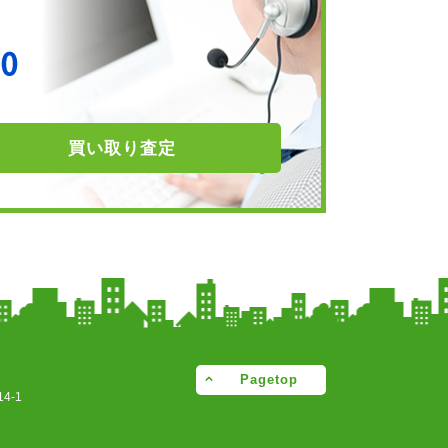
買い取り
査定
Pagetop
4-1