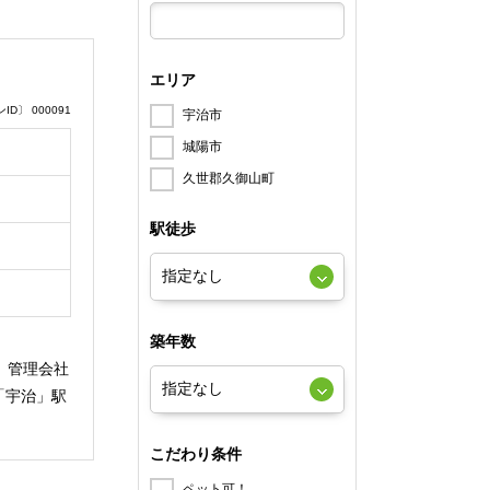
エリア
D〕 000091
宇治市
城陽市
久世郡久御山町
駅徒歩
築年数
。管理会社
「宇治」駅
こだわり条件
ペット可！