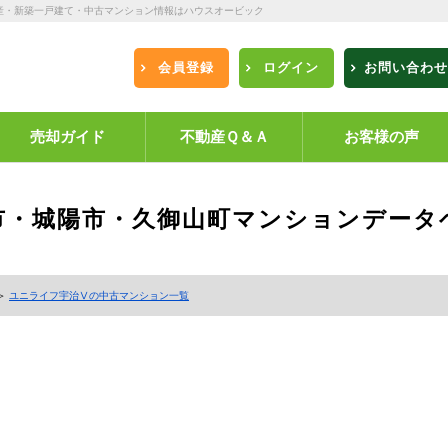
産・新築一戸建て・中古マンション情報はハウスオービック
会員登録
ログイン
お問い合わせ
売却ガイド
不動産Ｑ＆Ａ
お客様の声
市・城陽市・久御山町
マンションデータ
＞
ユニライフ宇治Ⅴの中古マンション一覧