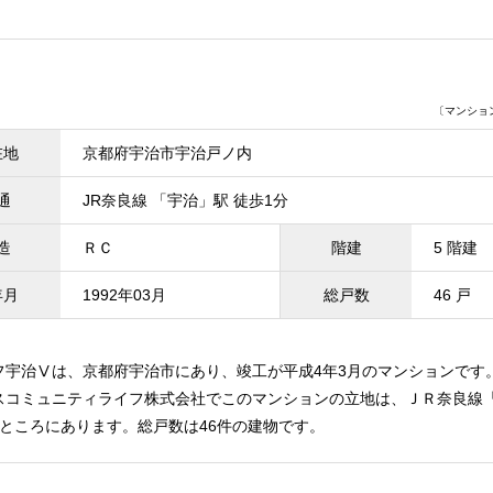
〔マンションI
在地
京都府宇治市宇治戸ノ内
通
JR奈良線 「宇治」駅 徒歩1分
造
ＲＣ
階建
5 階建
年月
1992年03月
総戸数
46 戸
フ宇治Ⅴは、京都府宇治市にあり、竣工が平成4年3月のマンションです
スコミュニティライフ株式会社でこのマンションの立地は、ＪＲ奈良線
のところにあります。総戸数は46件の建物です。