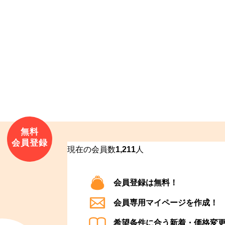
現在の会員数
1,211
人
会員登録は無料！
会員専用マイページを作成！
希望条件に合う新着・価格変