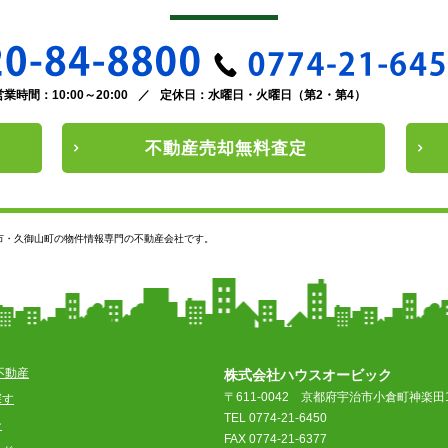
営業時間：10:00～20:00
／
定休日：水曜日・火曜日（第2・第4）
不動産
売却
無料査定
市・久御山町の物件情報専門の不動産会社です。
不動産
株式会社ハウスオービック
〒611-0042
京都府宇治市小倉町神楽田1
探す
TEL 0774-21-6450
ン
FAX 0774-21-6377