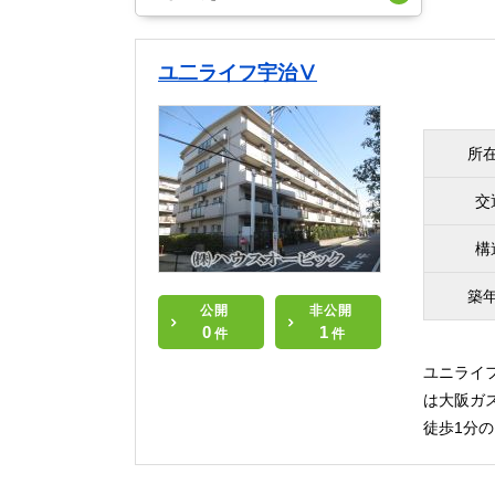
ユ二ライフ宇治Ⅴ
所
交
構
築
公開
非公開
0
1
件
件
ユニライ
は大阪ガ
徒歩1分