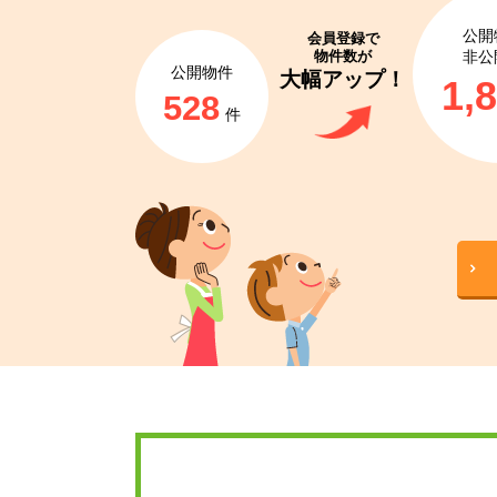
公開
会員登録で
物件数が
非公
公開物件
大幅アップ！
1,
528
件