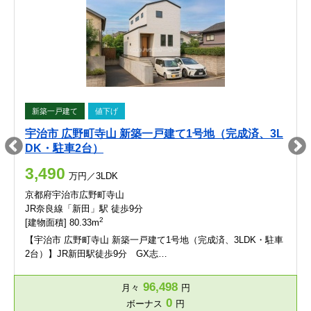
新築一戸建て
値下げ
宇治市 広野町寺山 新築一戸建て1号地（完成済、3L
DK・駐車2台）
3,490
万円／3LDK
京都府宇治市広野町寺山
JR奈良線「新田」駅 徒歩9分
2
[建物面積] 80.33m
【宇治市 広野町寺山 新築一戸建て1号地（完成済、3LDK・駐車
2台）】JR新田駅徒歩9分 GX志…
96,498
月々
円
0
ボーナス
円