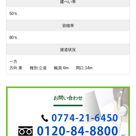
建ぺい率
50％
容積率
80％
接道状況
一方
方向:東 種別:公道 幅員:6m 間口:14m
お問い合わせ