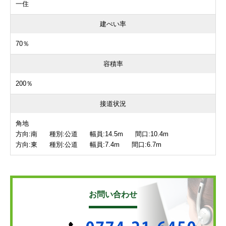
一住
建ぺい率
70％
容積率
200％
接道状況
角地
方向:南 種別:公道 幅員:14.5m 間口:10.4m
方向:東 種別:公道 幅員:7.4m 間口:6.7m
お問い合わせ