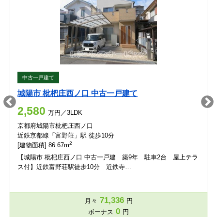
中古一戸建て
城陽市 枇杷庄西ノ口 中古一戸建て
2,580
万円／3LDK
京都府城陽市枇杷庄西ノ口
近鉄京都線「富野荘」駅 徒歩10分
2
[建物面積] 86.67m
【城陽市 枇杷庄西ノ口 中古一戸建 築9年 駐車2台 屋上テラ
ス付】近鉄富野荘駅徒歩10分 近鉄寺…
71,336
月々
円
0
ボーナス
円