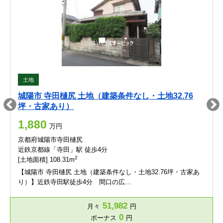
土地
城陽市 寺田樋尻 土地（建築条件なし・土地32.76
坪・古家あり）
1,880
万円
京都府城陽市寺田樋尻
近鉄京都線「寺田」駅 徒歩4分
2
[土地面積] 108.31m
【城陽市 寺田樋尻 土地（建築条件なし・土地32.76坪・古家あ
り）】近鉄寺田駅徒歩4分 間口の広…
51,982
月々
円
0
ボーナス
円