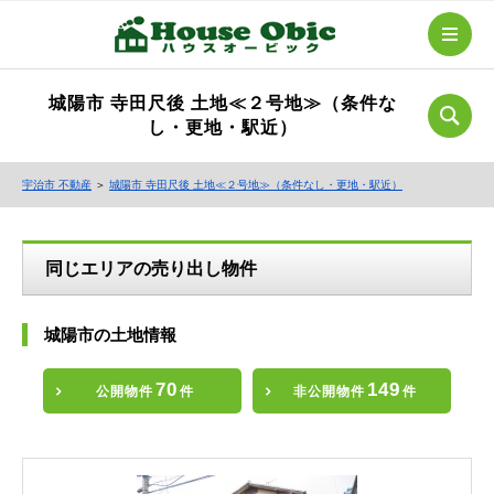
城陽市 寺田尺後 土地≪２号地≫（条件な
し・更地・駅近）
宇治市 不動産
＞
城陽市 寺田尺後 土地≪２号地≫（条件なし・更地・駅近）
同じエリアの売り出し物件
城陽市の土地情報
70
149
公開物件
件
非公開物件
件