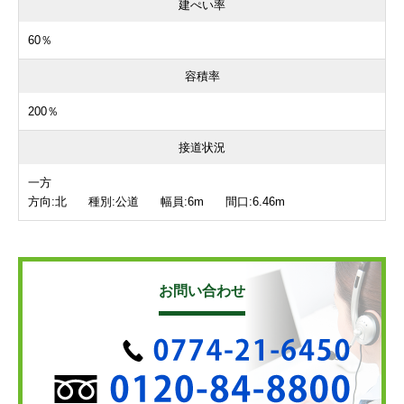
建ぺい率
60％
容積率
200％
接道状況
一方
方向:北 種別:公道 幅員:6m 間口:6.46m
お問い合わせ