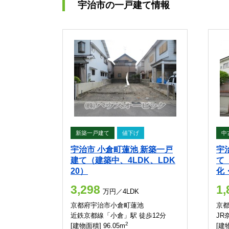
宇治市の一戸建て情報
新築一戸建て
値下げ
中
宇治市 小倉町蓮池 新築一戸
宇
建て（建築中、4LDK、LDK
て
20）
化
3,298
1,
万円／4LDK
京都府宇治市小倉町蓮池
京
近鉄京都線「小倉」駅 徒歩12分
JR
2
[建物面積] 96.05m
[建物