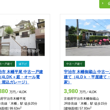
古一戸建て
値下げ
中古一戸建て
治市 木幡平尾 中古一戸建
宇治市 木幡御蔵山 中古一
（4LDK＋庭・オール電
建て（4LDｋ・平屋建て
・堀込ガレージ）
家）
880
3,980
万円／4LDK
万円／4LDK
都府宇治市木幡平尾
京都府宇治市木幡御蔵山
奈良線「木幡」駅 徒歩20分
JR奈良線「木幡」駅 徒歩15分
2
2
面積] 99.63m
[建物面積] 57.93m