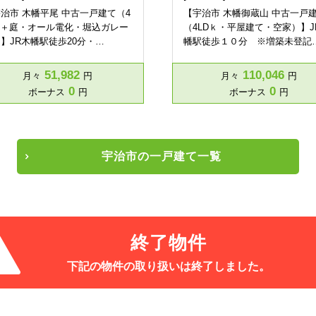
治市 木幡平尾 中古一戸建て（4
【宇治市 木幡御蔵山 中古一戸
K＋庭・オール電化・堀込ガレー
（4LDｋ・平屋建て・空家）】J
】JR木幡駅徒歩20分・…
幡駅徒歩１０分 ※増築未登記
51,982
110,046
月々
円
月々
円
0
0
ボーナス
円
ボーナス
円
宇治市の一戸建て一覧
終了物件
下記の物件の取り扱いは
終了しました。