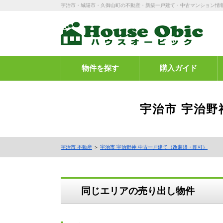
宇治市・城陽市・久御山町の不動産・新築一戸建て・中古マンション情
物件を探す
購入ガイド
宇治市 宇治野
宇治市 不動産
＞
宇治市 宇治野神 中古一戸建て（改装済・即可）
同じエリアの売り出し物件