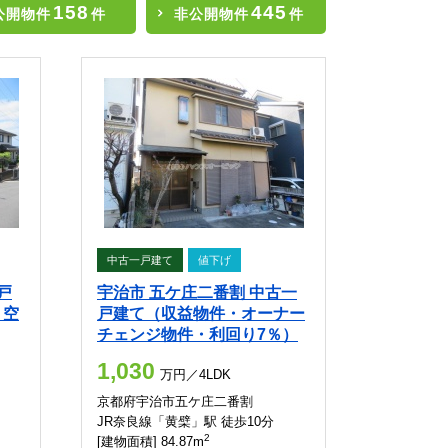
158
445
公開物件
件
非公開物件
件
中古一戸建て
値下げ
戸
宇治市 五ケ庄二番割 中古一
・空
戸建て（収益物件・オーナー
チェンジ物件・利回り7％）
1,030
万円／4LDK
京都府宇治市五ケ庄二番割
JR奈良線「黄檗」駅 徒歩10分
2
[建物面積] 84.87m