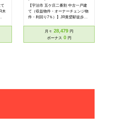
建て
【宇治市 五ケ庄二番割 中古一戸建
R木
て（収益物件・オーナーチェンジ物
…
件・利回り7％）】JR黄檗駅徒歩…
28,479
月々
円
0
ボーナス
円