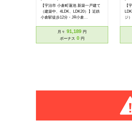
【宇治市 小倉町蓮池 新築一戸建て
【宇
（建築中、4LDK、LDK20）】近鉄
LD
小倉駅徒歩12分・JR小倉…
ジ）
91,189
月々
円
0
ボーナス
円