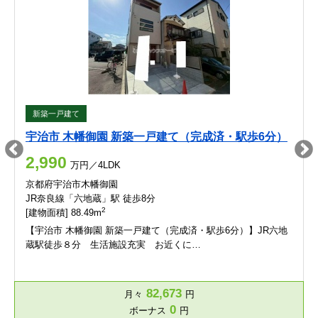
新築一戸建て
宇治市 木幡御園 新築一戸建て（完成済・駅歩6分）
2,990
万円／4LDK
京都府宇治市木幡御園
JR奈良線「六地蔵」駅 徒歩8分
2
[建物面積] 88.49m
【宇治市 木幡御園 新築一戸建て（完成済・駅歩6分）】JR六地
蔵駅徒歩８分 生活施設充実 お近くに…
82,673
月々
円
0
ボーナス
円