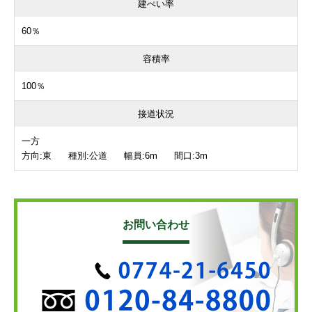
建ぺい率
60％
容積率
100％
接道状況
一方
方向:東 種別:公道 幅員:6m 間口:3m
お問い合わせ