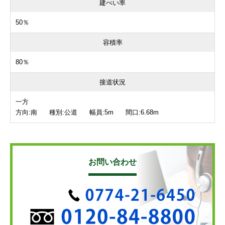
建ぺい率
50％
容積率
80％
接道状況
一方
方向:南 種別:公道 幅員:5m 間口:6.68m
お問い合わせ