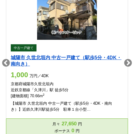
中古一戸建て
城陽市 久世北垣内 中古一戸建て（駅歩5分・4DK・
南向き）
1,000
万円／4DK
京都府城陽市久世北垣内
近鉄京都線「久津川」駅 徒歩5分
2
[建物面積] 70.66m
【城陽市 久世北垣内 中古一戸建て（駅歩5分・4DK・南向
き）】近鉄久津川駅徒歩5分 駐車１台小型…
27,650
月々
円
0
ボーナス
円