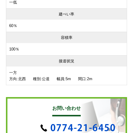
一低
建ぺい率
60％
容積率
100％
接道状況
一方
方向:北西 種別:公道 幅員:5m 間口:2m
お問い合わせ