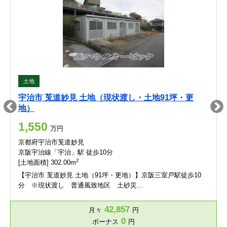
土地
宇治市 莵道妙見 土地（現状渡し・土地91坪・更
地）
1,550
万円
京都府宇治市莵道妙見
京阪宇治線「宇治」駅 徒歩10分
2
[土地面積] 302.00m
【宇治市 莵道妙見 土地（91坪・更地）】京阪三室戸駅徒歩10
分 ※現状渡し 普通風致地区 土砂災…
42,857
月々
円
0
ボーナス
円