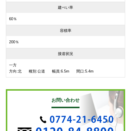
建ぺい率
60％
容積率
200％
接道状況
一方
方向:北 種別:公道 幅員:6.5m 間口:5.4m
お問い合わせ