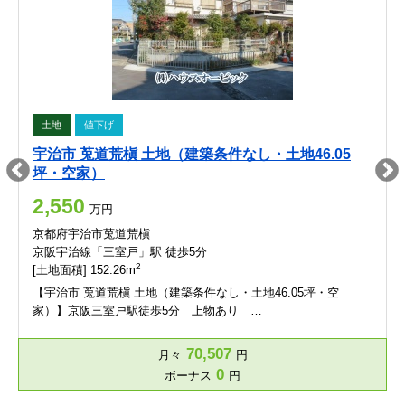
土地
値下げ
宇治市 莵道荒槇 土地（建築条件なし・土地46.05
坪・空家）
2,550
万円
京都府宇治市莵道荒槇
京阪宇治線「三室戸」駅 徒歩5分
2
[土地面積] 152.26m
【宇治市 莵道荒槇 土地（建築条件なし・土地46.05坪・空
家）】京阪三室戸駅徒歩5分 上物あり …
70,507
月々
円
0
ボーナス
円