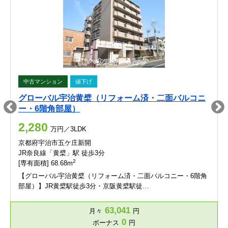
中古マンション
値下げ
グローバル宇治黄檗（リフォーム済・二面バルコニ
ー・6階角部屋）
2,280
万円／3LDK
京都府宇治市五ケ庄新開
JR奈良線「黄檗」駅 徒歩3分
2
[専有面積] 68.68m
【グローバル宇治黄檗（リフォーム済・二面バルコニー・6階角
部屋）】JR黄檗駅徒歩3分・京阪黄檗駅徒…
63,041
月々
円
0
ボーナス
円