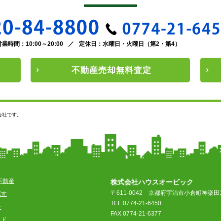
営業時間：10:00～20:00
／
定休日：水曜日・火曜日（第2・第4）
不動産
売却
無料査定
会社です。
不動産
株式会社ハウスオービック
〒611-0042
京都府宇治市小倉町神楽田1
探す
TEL 0774-21-6450
ン
FAX 0774-21-6377
イド