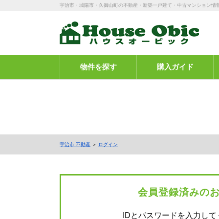
宇治市・城陽市・久御山町の不動産・新築一戸建て・中古マンション情
物件を探す
購入ガイド
宇治市 不動産
＞
ログイン
会員登録済みの
IDとパスワードを入力して