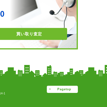
買い取り
査定
Pagetop
4-1