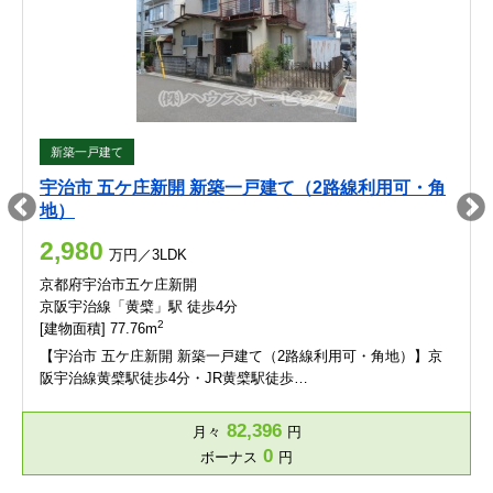
新築一戸建て
宇治市 五ケ庄新開 新築一戸建て（2路線利用可・角
地）
2,980
万円／3LDK
京都府宇治市五ケ庄新開
京阪宇治線「黄檗」駅 徒歩4分
2
[建物面積] 77.76m
【宇治市 五ケ庄新開 新築一戸建て（2路線利用可・角地）】京
阪宇治線黄檗駅徒歩4分・JR黄檗駅徒歩…
82,396
月々
円
0
ボーナス
円