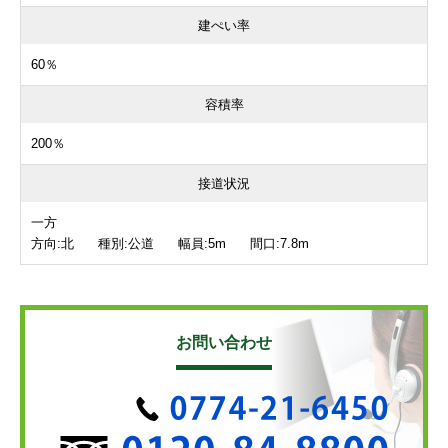
建ぺい率
60％
容積率
200％
接道状況
一方
方向:北 種別:公道 幅員:5m 間口:7.8m
お問い合わせ