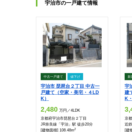
宇治市の一戸建て情報
中古一戸建て
値下げ
新
宇治市 琵琶台２丁目 中古一
宇
戸建て（空家・美宅・４LD
建
K）
K・
2,480
3,
万円／4LDK
京都府宇治市琵琶台２丁目
京
JR奈良線「宇治」駅 徒歩20分
近鉄
2
[建物面積] 108.48m
[建物