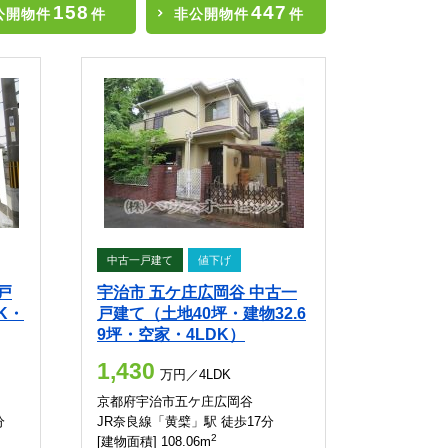
158
447
公開物件
件
非公開物件
件
中古一戸建て
値下げ
戸
宇治市 五ケ庄広岡谷 中古一
K・
戸建て（土地40坪・建物32.6
9坪・空家・4LDK）
1,430
万円／4LDK
京都府宇治市五ケ庄広岡谷
分
JR奈良線「黄檗」駅 徒歩17分
2
[建物面積] 108.06m