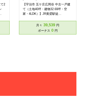
て2
【宇治市 五ケ庄広岡谷 中古一戸建
ン
て（土地40坪・建物32.69坪・空
…
家・4LDK）】JR黄檗駅徒…
39,539
月々
円
0
ボーナス
円