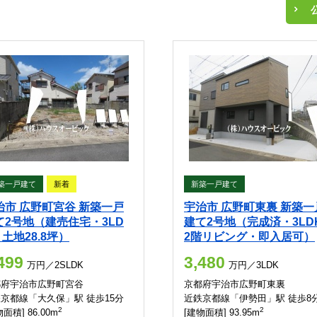
築一戸建て
新着
新築一戸建て
治市 広野町宮谷 新築一戸
宇治市 広野町東裏 新築一
て2号地（建売住宅・3LD
建て2号地（完成済・3LD
土地28.8坪）
2階リビング・即入居可）
499
3,480
万円／2SLDK
万円／3LDK
都府宇治市広野町宮谷
京都府宇治市広野町東裏
京都線「大久保」駅 徒歩15分
近鉄京都線「伊勢田」駅 徒歩8
2
2
面積] 86.00m
[建物面積] 93.95m