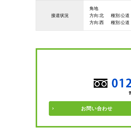
角地
接道状況
方向:北 種別:公道 
方向:西 種別:公道 
お問い
合わせ