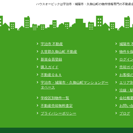
ハウスオービックは宇治市・城陽市・久御山町の物件情報専門の不動産
宇治市 不動産
城陽市 
久世郡久御山町 不動産
物件を
新規会員登録
ログイ
購入ガイド
売却ガ
不動産Ｑ＆Ａ
お客様
宇治市・城陽市・久御山町マンションデー
エリア
タベース
沿線・
学校区別物件一覧
会社概
不動産売却無料査定
お問い
プライバシーポリシー
ブログ