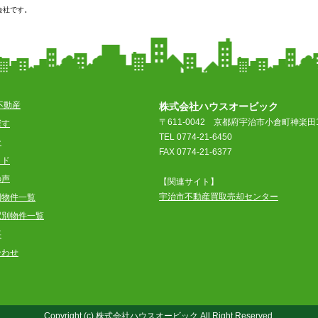
会社です。
不動産
株式会社ハウスオービック
〒611-0042
京都府宇治市小倉町神楽田1
探す
TEL 0774-21-6450
ン
FAX 0774-21-6377
イド
の声
【関連サイト】
宇治市不動産買取売却センター
別物件一覧
駅別物件一覧
要
合わせ
Copyright (c) 株式会社ハウスオービック All Right Reserved.