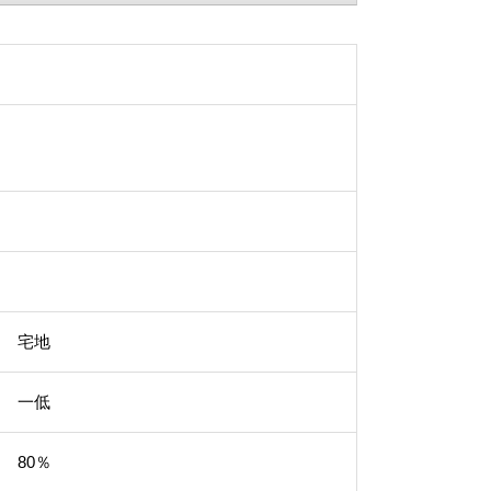
宅地
一低
80％