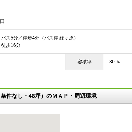
田
 バス5分／停歩4分（バス停 緑ヶ原）
徒歩16分
容積率
80 ％
（条件なし・48坪）のＭＡＰ・周辺環境