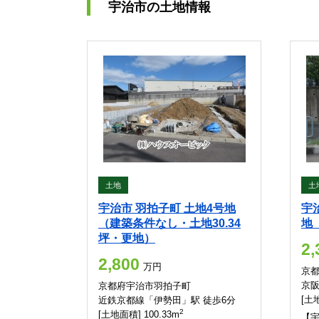
宇治市の土地情報
土地
土
宇治市 羽拍子町 土地4号地
宇
（建築条件なし・土地30.34
地
坪・更地）
2,
2,800
万円
京
京阪
京都府宇治市羽拍子町
[土地
近鉄京都線「伊勢田」駅 徒歩6分
2
[土地面積] 100.33m
【宇