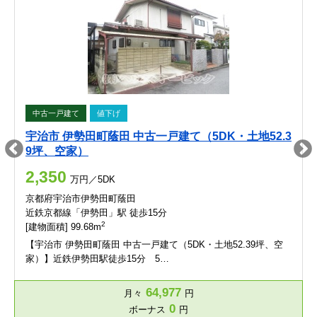
中古一戸建て
値下げ
宇治市 伊勢田町蔭田 中古一戸建て（5DK・土地52.3
9坪、空家）
2,350
万円／5DK
京都府宇治市伊勢田町蔭田
近鉄京都線「伊勢田」駅 徒歩15分
2
[建物面積] 99.68m
【宇治市 伊勢田町蔭田 中古一戸建て（5DK・土地52.39坪、空
家）】近鉄伊勢田駅徒歩15分 5…
64,977
月々
円
0
ボーナス
円