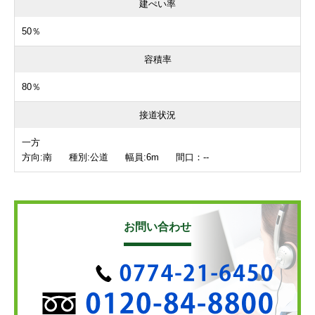
建ぺい率
50％
容積率
80％
接道状況
一方
方向:南 種別:公道 幅員:6m 間口：--
お問い合わせ