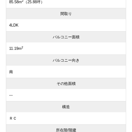
2
85.58m
（25.88坪）
間取り
4LDK
バルコニー面積
2
11.19m
バルコニー向き
南
その他面積
---
構造
ＲＣ
所在階/階建