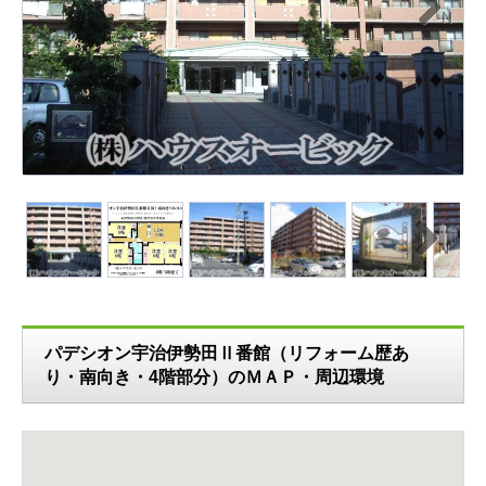
N
ext
N
ext
パデシオン宇治伊勢田Ⅱ番館（リフォーム歴あ
り・南向き・4階部分）のＭＡＰ・周辺環境