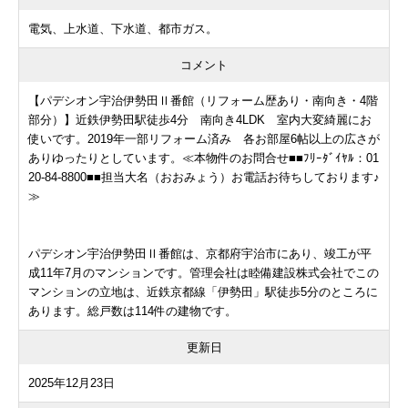
電気、上水道、下水道、都市ガス。
コメント
【パデシオン宇治伊勢田Ⅱ番館（リフォーム歴あり・南向き・4階
部分）】近鉄伊勢田駅徒歩4分 南向き4LDK 室内大変綺麗にお
使いです。2019年一部リフォーム済み 各お部屋6帖以上の広さが
ありゆったりとしています。≪本物件のお問合せ■■ﾌﾘｰﾀﾞｲﾔﾙ：01
20-84-8800■■担当大名（おおみょう）お電話お待ちしております♪
≫
パデシオン宇治伊勢田Ⅱ番館は、京都府宇治市にあり、竣工が平
成11年7月のマンションです。管理会社は睦備建設株式会社でこの
マンションの立地は、近鉄京都線「伊勢田」駅徒歩5分のところに
あります。総戸数は114件の建物です。
更新日
2025年12月23日